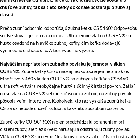
chuťové bunky, tak sa tieto kefky dokonale postarajú o zuby aj
ďasná.
Prečo zubní odborníci odporúčajú zubnú kefku CS 5460? Odpoveďou
sú dve slová – je šetrná a účinná. Ultra jemné vlákna CUREN® sú
husto osadené na hlavičke zubnej kefky, čím kefke dodávajú
výnimočnú čistiacu silu. A tiež výborne vyzerá.
Najväčším nepriateľom zubného povlaku je jemnosť vlákien
CUREN®.
Zubné kefky CS sú naozaj neskutočne jemné a mäkké.
Množstvo 5 460 vlákien CUREN® na zubných kefkách CS 5460
ultra soft vytvára neobyčajne hustý a účinný čistiaci povrch. Zatiaľ
čo sú vlákna CUREN® šetrné k ďasnám a zubom, na zubný povlak
pôsobia veľmi intenzívne. Ktokoľvek, kto raz vyskúša zubnú kefku
CS, sa už nebude chcieť rozlúčiť s takýmto spôsobom čistenia.
Zubné kefky CURAPROX nielen predchádzajú poraneniam pri
čistení zubov, ale tiež skvelo narúšajú a odstraňujú zubný povlak.
Vlákna CUREN® sú pevnejšie ako nylonové a aj pri čistení ostávajú