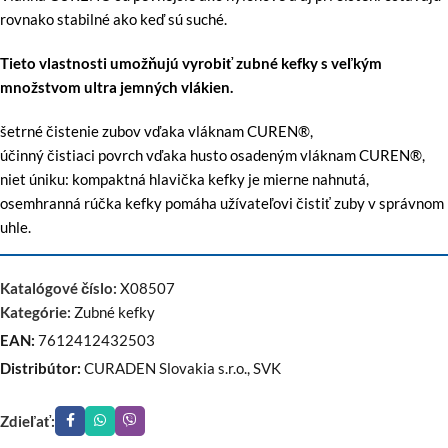
rovnako stabilné ako keď sú suché.
Tieto vlastnosti umožňujú vyrobiť zubné kefky s veľkým
množstvom ultra jemných vlákien.
šetrné čistenie zubov vďaka vláknam CUREN®,
účinný čistiaci povrch vďaka husto osadeným vláknam CUREN®,
niet úniku: kompaktná hlavička kefky je mierne nahnutá,
osemhranná rúčka kefky pomáha užívateľovi čistiť zuby v správnom
uhle.
Katalógové číslo:
X08507
Kategórie:
Zubné kefky
EAN:
7612412432503
Distribútor:
CURADEN Slovakia s.r.o., SVK
Zdieľať: