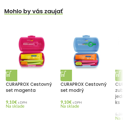
Mohlo by vás zaujať
CURAPROX Cestovný
CURAPROX Cestovný
CURAP
set magenta
set modrý
zubná
jedno
9,10
€
9,10
€
ks
s DPH
s DPH
Na sklade
Na sklade
4
5,39
€
Na skl