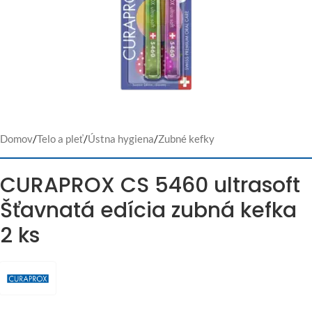
Domov
/
Telo a pleť
/
Ústna hygiena
/
Zubné kefky
CURAPROX CS 5460 ultrasoft
Šťavnatá edícia zubná kefka
2 ks