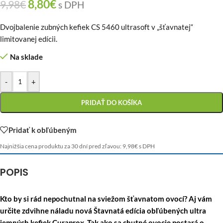
8,80
€
9,98
€
s DPH
Dvojbalenie zubných kefiek CS 5460 ultrasoft v „šťavnatej“
limitovanej edícii.
Na sklade
-
+
PRIDAŤ DO KOŠÍKA
Pridať k obľúbeným
Najnižšia cena produktu za 30 dní pred zľavou:
9,98
€
s DPH
POPIS
Kto by si rád nepochutnal na sviežom šťavnatom ovocí? Aj vám
určite zdvihne náladu nová Štavnatá edícia obľúbených ultra
jemných kefiek Curaprox. Tak ako sa chutné ovocie postará o