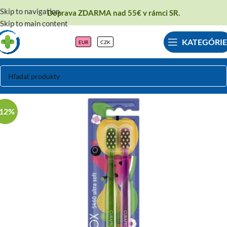
Skip to navigation
Doprava ZDARMA nad 55€ v rámci SR.
Skip to main content
KATEGÓRIE
EUR
CZK
-12%