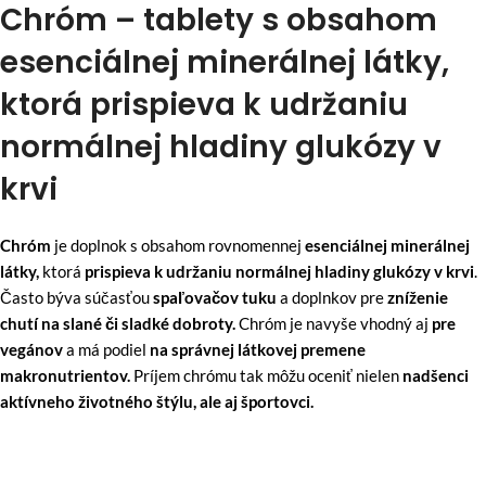
Chróm – tablety s obsahom
esenciálnej minerálnej látky,
ktorá prispieva k udržaniu
normálnej hladiny glukózy v
krvi
Chróm
je doplnok s obsahom rovnomennej
esenciálnej minerálnej
látky,
ktorá
prispieva k udržaniu normálnej hladiny glukózy v krvi
.
Často býva súčasťou
spaľovačov tuku
a doplnkov pre
zníženie
chutí na slané či sladké dobroty.
Chróm je navyše vhodný aj
pre
vegánov
a má podiel
na správnej látkovej premene
makronutrientov.
Príjem chrómu tak môžu oceniť nielen
nadšenci
aktívneho životného štýlu, ale aj športovci.