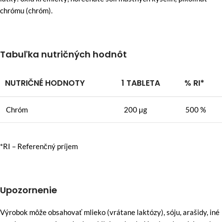
chrómu (chróm).
Tabuľka nutričných hodnôt
NUTRIČNÉ HODNOTY
1 TABLETA
% RI*
Chróm
200 μg
500 %
*RI – Referenčný príjem
Upozornenie
Výrobok môže obsahovať mlieko (vrátane laktózy), sóju, arašidy, iné