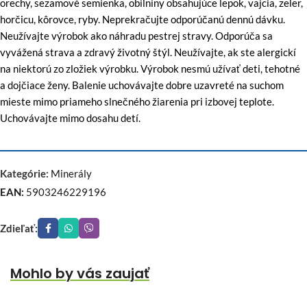
orechy, sezamové semienka, obilniny obsahujúce lepok, vajcia, zeler,
horčicu, kôrovce, ryby. Neprekračujte odporúčanú dennú dávku.
Neužívajte výrobok ako náhradu pestrej stravy. Odporúča sa
vyvážená strava a zdravý životný štýl. Neužívajte, ak ste alergickí
na niektorú zo zložiek výrobku. Výrobok nesmú užívať deti, tehotné
a dojčiace ženy. Balenie uchovávajte dobre uzavreté na suchom
mieste mimo priameho slnečného žiarenia pri izbovej teplote.
Uchovávajte mimo dosahu detí.
Kategórie:
Minerály
EAN:
5903246229196
Zdieľať:
Mohlo by vás zaujať