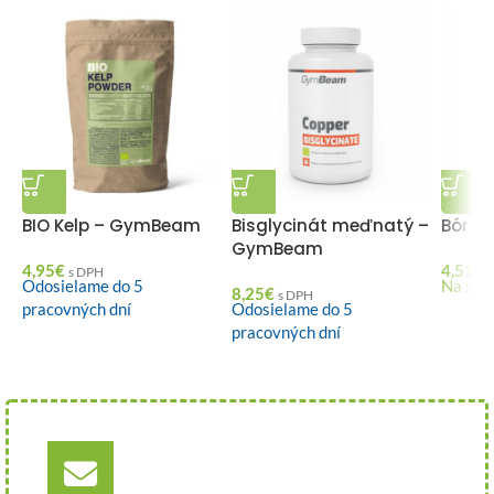
BIO Kelp – GymBeam
Bisglycinát meďnatý –
Bór 
GymBeam
4,95
€
4,51
€
s DPH
Odosielame do 5
Na skl
8,25
€
s DPH
pracovných dní
Odosielame do 5
pracovných dní