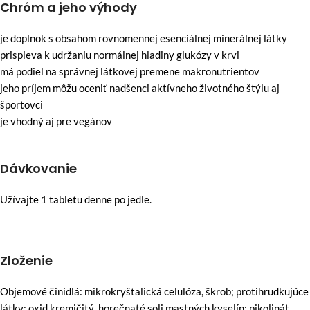
Chróm a jeho výhody
je doplnok s obsahom rovnomennej esenciálnej minerálnej látky
prispieva k udržaniu normálnej hladiny glukózy v krvi
má podiel na správnej látkovej premene makronutrientov
jeho príjem môžu oceniť nadšenci aktívneho životného štýlu aj
športovci
je vhodný aj pre vegánov
Dávkovanie
Užívajte 1 tabletu denne po jedle.
Zloženie
Objemové činidlá: mikrokryštalická celulóza, škrob; protihrudkujúce
látky: oxid kremičitý, horečnaté soli mastných kyselín; pikolinát