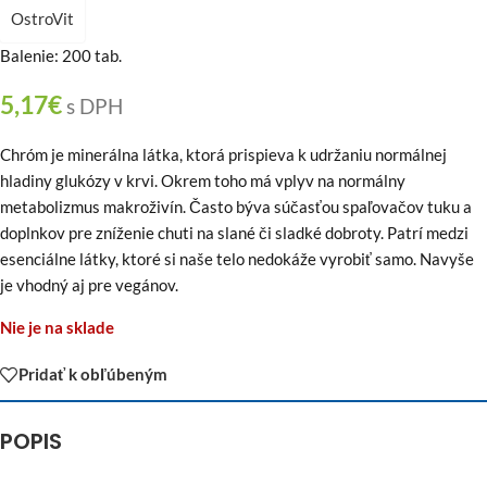
OstroVit
Balenie: 200 tab.
5,17
€
s DPH
Chróm je minerálna látka, ktorá prispieva k udržaniu normálnej
hladiny glukózy v krvi. Okrem toho má vplyv na normálny
metabolizmus makroživín. Často býva súčasťou spaľovačov tuku a
doplnkov pre zníženie chuti na slané či sladké dobroty. Patrí medzi
esenciálne látky, ktoré si naše telo nedokáže vyrobiť samo. Navyše
je vhodný aj pre vegánov.
Nie je na sklade
Pridať k obľúbeným
POPIS