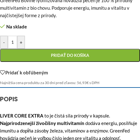
GreenFed Bovine lyofilizovaná hovädzia pečeň je 100 % prírodný
multivitamín z bio chovu. Podporuje energiu, imunitu a vitalitu v
najčistejšej forme z prírody.
Na sklade
-
+
PRIDAŤ DO KOŠÍKA
Pridať k obľúbeným
Najnižšia cena produktu za 30 dní pred zľavou:
56,93
€
s DPH
POPIS
LIVER CORE EXTRA
to je čistá sila prírody v kapsule.
Najprirodzenejší živočíšny multivitamín
dodáva energiu, posilňuje
imunitu a dopĺňa zásoby železa, vitamínov a enzýmov. GreenFed
hovädzia pečeň je voľbou číslo jeden pre vitalitu a odolnosť.