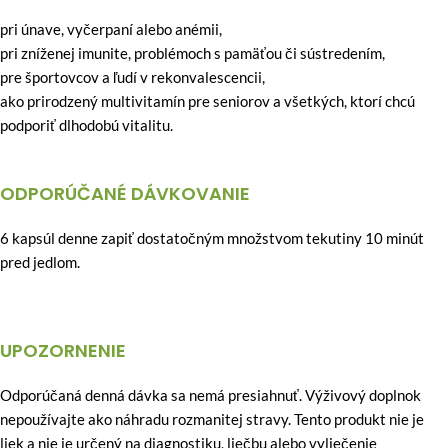
pri únave, vyčerpaní alebo anémii,
pri zníženej imunite, problémoch s pamäťou či sústredením,
pre športovcov a ľudí v rekonvalescencii,
ako prirodzený multivitamín pre seniorov a všetkých, ktorí chcú
podporiť dlhodobú vitalitu.
ODPORÚČANÉ DÁVKOVANIE
6 kapsúl denne zapiť dostatočným množstvom tekutiny 10 minút
pred jedlom.
UPOZORNENIE
Odporúčaná denná dávka sa nemá presiahnuť. Výživový doplnok
nepoužívajte ako náhradu rozmanitej stravy. Tento produkt nie je
liek a nie je určený na diagnostiku, liečbu alebo vyliečenie