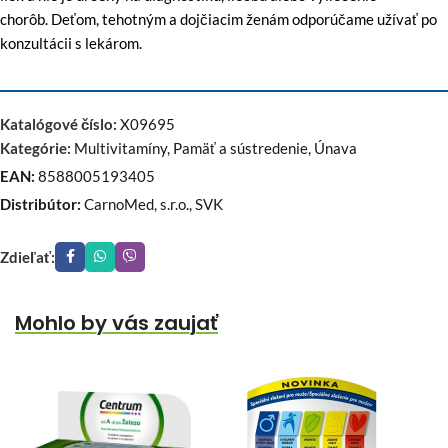
chorôb. Deťom, tehotným a dojčiacim ženám odporúčame užívať po
konzultácii s lekárom.
Katalógové číslo:
X09695
Kategórie:
Multivitamíny
,
Pamäť a sústredenie
,
Únava
EAN:
8588005193405
Distribútor:
CarnoMed, s.r.o., SVK
Zdieľať:
Mohlo by vás zaujať