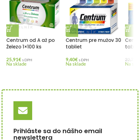
Centrum od A až po
Centrum pre mužov 30
Centr
Železo 1×100 ks
tabliet
tablie
25,91
€
9,40
€
22,74
€
s DPH
s DPH
Na sklade
Na sklade
Na skl
Prihláste sa do nášho email
newslettera