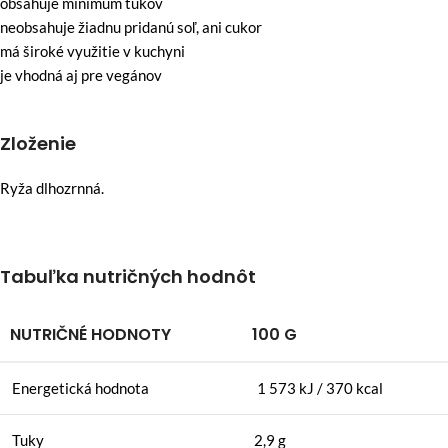
obsahuje minimum tukov
neobsahuje žiadnu pridanú soľ, ani cukor
má široké využitie v kuchyni
je vhodná aj pre vegánov
Zloženie
Ryža dlhozrnná.
Tabuľka nutričných hodnôt
NUTRIČNÉ HODNOTY
100 G
Energetická hodnota
1 573 kJ / 370 kcal
Tuky
2,9 g