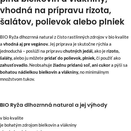
vhodná na prípravu rizota,
šalátov, polievok alebo plniek
BIO Ryža dlhozrnná natural z čisto rastlinných zdrojov v bio kvalite
a
vhodná aj pre vegánov.
Jej príprava je skutočne rýchla a
jednoduchá – poslúži na prípravu
chutných jedál,
ako je
rizoto,
šaláty,
alebo ju môžete
pridať do polievok, plniek,
či použiť ako
zahusťovadlo.
Neobsahuje
žiadnu pridanú soľ, ani cukor
a pýši sa
bohatou nádielkou bielkovín a vlákniny,
no minimálnym
množstvom tukov.
BIO Ryža dlhozrnná natural a jej výhody
v bio kvalite
je bohatým zdrojom bielkovín a vlákniny