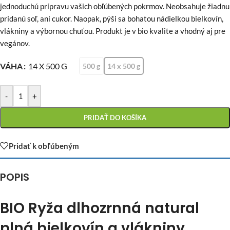
jednoduchú prípravu vašich obľúbených pokrmov. Neobsahuje žiadnu
pridanú soľ, ani cukor. Naopak, pýši sa bohatou nádielkou bielkovín,
vlákniny a výbornou chuťou. Produkt je v bio kvalite a vhodný aj pre
vegánov.
VÁHA
14 X 500 G
500 g
14 x 500 g
-
+
PRIDAŤ DO KOŠÍKA
Pridať k obľúbeným
POPIS
BIO Ryža dlhozrnná natural
plná bielkovín a vlákniny,