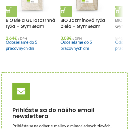
BIO Biela Guľatozrnná
BIO Jazmínová ryža
BIO R
ryža – GymBeam
biela – GymBeam
GymB
2,64
€
3,08
€
2
3,41
€
s DPH
s DPH
Odosielame do 5
Odosielame do 5
Odosie
pracovných dní
pracovných dní
pracov
Prihláste sa do nášho email
newslettera
Prihláste sa na odber e-mailov o mimoriadnych zľavách,