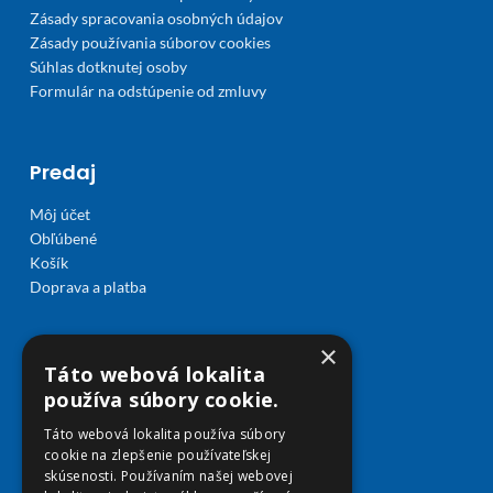
Zásady spracovania osobných údajov
Zásady používania súborov cookies
Súhlas dotknutej osoby
Formulár na odstúpenie od zmluvy
Predaj
Môj účet
Obľúbené
Košík
Doprava a platba
×
Táto webová lokalita
používa súbory cookie.
Táto webová lokalita používa súbory
cookie na zlepšenie používateľskej
skúsenosti. Používaním našej webovej