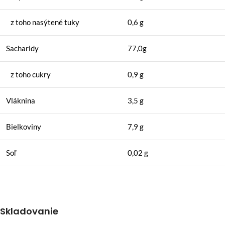
z toho nasýtené tuky
0,6 g
Sacharidy
77,0g
z toho cukry
0,9 g
Vláknina
3,5 g
Bielkoviny
7,9 g
Soľ
0,02 g
Skladovanie