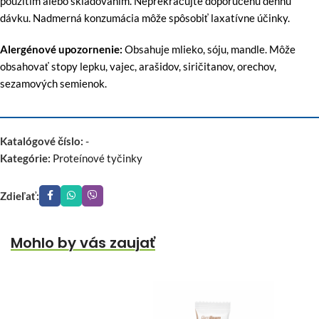
použitím alebo skladovaním. Neprekračujte doporučenú dennú
dávku. Nadmerná konzumácia môže spôsobiť laxatívne účinky.
Alergénové upozornenie:
Obsahuje mlieko, sóju, mandle. Môže
obsahovať stopy lepku, vajec, arašidov, siričitanov, orechov,
sezamových semienok.
Katalógové číslo:
-
Kategórie:
Proteínové tyčinky
Zdieľať:
Mohlo by vás zaujať