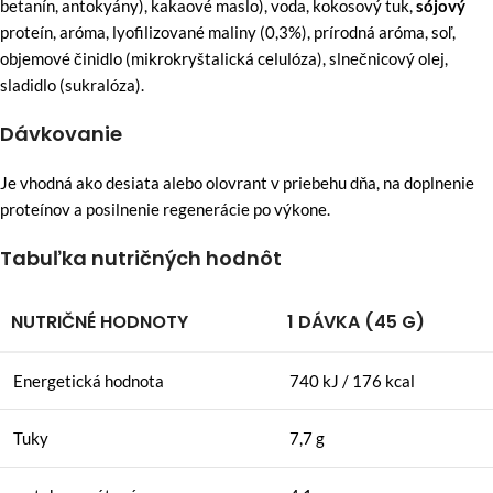
betanín, antokyány), kakaové maslo), voda, kokosový tuk,
sójový
proteín, aróma, lyofilizované maliny (0,3%), prírodná aróma, soľ,
objemové činidlo (mikrokryštalická celulóza), slnečnicový olej,
sladidlo (sukralóza).
Dávkovanie
Je vhodná ako desiata alebo olovrant v priebehu dňa, na doplnenie
proteínov a posilnenie regenerácie po výkone.
Tabuľka nutričných hodnôt
NUTRIČNÉ HODNOTY
1 DÁVKA (45 G)
Energetická hodnota
740 kJ / 176 kcal
Tuky
7,7 g