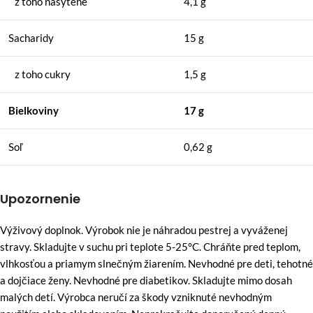
z toho nasýtené
4,1 g
Sacharidy
15 g
z toho cukry
1,5 g
Bielkoviny
17 g
Soľ
0,62 g
Upozornenie
Výživový doplnok. Výrobok nie je náhradou pestrej a vyváženej
stravy. Skladujte v suchu pri teplote 5-25°C. Chráňte pred teplom,
vlhkosťou a priamym slnečným žiarením. Nevhodné pre deti, tehotné
a dojčiace ženy. Nevhodné pre diabetikov. Skladujte mimo dosah
malých detí. Výrobca neručí za škody vzniknuté nevhodným