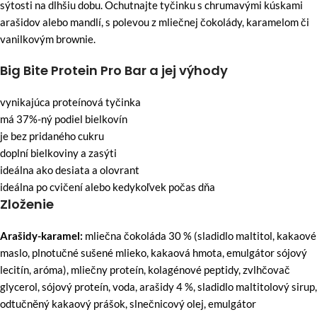
sýtosti na dlhšiu dobu. Ochutnajte tyčinku s chrumavými kúskami
arašidov alebo mandlí, s polevou z mliečnej čokolády, karamelom či
vanilkovým brownie.
Big Bite Protein Pro Bar a jej výhody
vynikajúca proteínová tyčinka
má 37%-ný podiel bielkovín
je bez pridaného cukru
doplní bielkoviny a zasýti
ideálna ako desiata a olovrant
ideálna po cvičení alebo kedykoľvek počas dňa
Zloženie
Arašidy-karamel:
mliečna čokoláda 30 % (sladidlo maltitol, kakaové
maslo, plnotučné sušené mlieko, kakaová hmota, emulgátor sójový
lecitín, aróma), mliečny proteín, kolagénové peptidy, zvlhčovač
glycerol, sójový proteín, voda, arašidy 4 %, sladidlo maltitolový sirup,
odtučněný kakaový prášok, slnečnicový olej, emulgátor