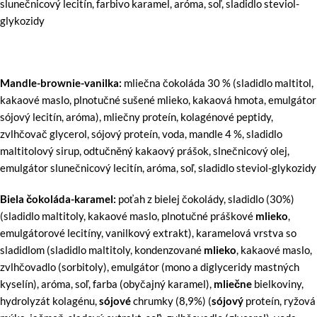
slunečnicový lecitín, farbivo karamel, aróma, soľ, sladidlo steviol-
glykozidy
Mandle-brownie-vanilka:
mliečna čokoláda 30 % (sladidlo maltitol,
kakaové maslo, plnotučné sušené mlieko, kakaová hmota, emulgátor
sójový lecitín, aróma), mliečny proteín, kolagénové peptidy,
zvlhčovač glycerol, sójový proteín, voda, mandle 4 %, sladidlo
maltitolový sirup, odtučněný kakaový prášok, slnečnicový olej,
emulgátor slunečnicový lecitín, aróma, soľ, sladidlo steviol-glykozidy
Biela čokoláda-karamel:
poťah z bielej čokolády, sladidlo (30%)
(sladidlo maltitoly, kakaové maslo, plnotučné práškové
mlieko
,
emulgátorové lecitíny, vanilkový extrakt), karamelová vrstva so
sladidlom (sladidlo maltitoly, kondenzované
mlieko
, kakaové maslo,
zvlhčovadlo (sorbitoly), emulgátor (mono a diglyceridy mastných
kyselín), aróma, soľ, farba (obyčajný karamel),
mliečne
bielkoviny,
hydrolyzát kolagénu,
sójové
chrumky (8,9%) (
sójový
proteín, ryžová