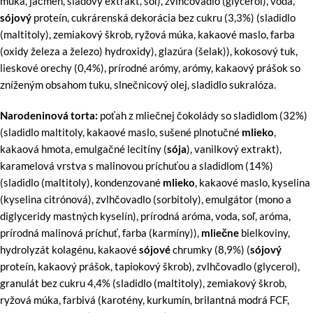
múka, jačmeň, sladový extrakt, soľ), zvlhčovadlo (glycerol), voda,
sójový
proteín, cukrárenská dekorácia bez cukru (3,3%) (sladidlo
(maltitoly), zemiakový škrob, ryžová múka, kakaové maslo, farba
(oxidy železa a železo) hydroxidy), glazúra (šelak)), kokosový tuk,
lieskové orechy (0,4%), prírodné arómy, arómy, kakaový prášok so
zníženým obsahom tuku, slnečnicový olej, sladidlo sukralóza.
Narodeninová torta:
poťah z mliečnej čokolády so sladidlom (32%)
(sladidlo maltitoly, kakaové maslo, sušené plnotučné
mlieko
,
kakaová hmota, emulgačné lecitíny (
sója
), vanilkový extrakt),
karamelová vrstva s malinovou príchuťou a sladidlom (14%)
(sladidlo (maltitoly), kondenzované
mlieko
, kakaové maslo, kyselina
(kyselina citrónová), zvlhčovadlo (sorbitoly), emulgátor (mono a
diglyceridy mastných kyselín), prírodná aróma, voda, soľ, aróma,
prírodná malinová príchuť, farba (karmíny)),
mliečne
bielkoviny,
hydrolyzát kolagénu, kakaové
sójové
chrumky (8,9%) (
sójový
proteín, kakaový prášok, tapiokový škrob), zvlhčovadlo (glycerol),
granulát bez cukru 4,4% (sladidlo (maltitoly), zemiakový škrob,
ryžová múka, farbivá (karotény, kurkumín, brilantná modrá FCF,