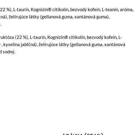
22 %), L-taurín, Kognizín® citikolín, bezvodý kofeín, L-teanín, aróma,
lčná), želírujúce látky (gellanová guma, xantánová guma),
.
ruktóza (22 %), L-taurín, Kognizín® citikolín, bezvodý kofeín, L-
ý , kyselina jablčná), želírujúce látky (gellanová guma, xantánová
d sodný.