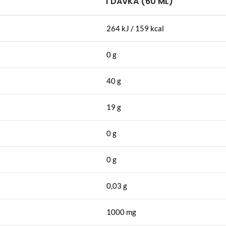
1 DÁVKA (60 ML)
264 kJ / 159 kcal
0 g
40 g
19 g
0 g
0 g
0,03 g
1000 mg