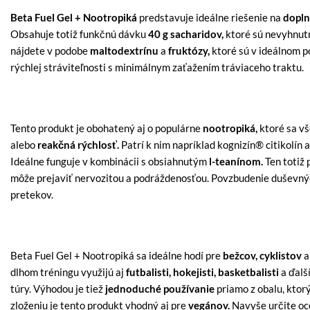
Beta Fuel Gel + Nootropiká
predstavuje ideálne riešenie na
dopln
Obsahuje totiž funkčnú dávku
40 g sacharidov,
ktoré sú nevyhnutn
nájdete v podobe
maltodextrínu
a
fruktózy,
ktoré sú v ideálnom po
rýchlej stráviteľnosti s minimálnym zaťažením tráviaceho traktu.
Tento produkt je obohatený aj o populárne
nootropiká,
ktoré sa vš
alebo
reakčná rýchlosť.
Patrí k nim napríklad kognizín® citikolín 
Ideálne funguje v kombinácii s obsiahnutým
l-teanínom.
Ten totiž 
môže prejaviť nervozitou a podráždenosťou. Povzbudenie duševnýc
pretekov.
Beta Fuel Gel + Nootropiká sa ideálne hodí pre
bežcov, cyklistov
a
dlhom tréningu využijú aj
futbalisti, hokejisti, basketbalisti
a ďalš
túry. Výhodou je tiež
jednoduché používanie
priamo z obalu, ktor
zloženiu je tento produkt vhodný aj pre
vegánov.
Navyše určite oce