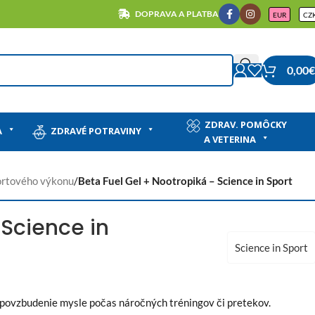
DOPRAVA A PLATBA
EUR
CZ
0,00
€
ZDRAV. POMÔCKY
A
ZDRAVÉ POTRAVINY
A VETERINA
ortového výkonu
/
Beta Fuel Gel + Nootropiká – Science in Sport
 Science in
Science in Sport
a povzbudenie mysle počas náročných tréningov či pretekov.