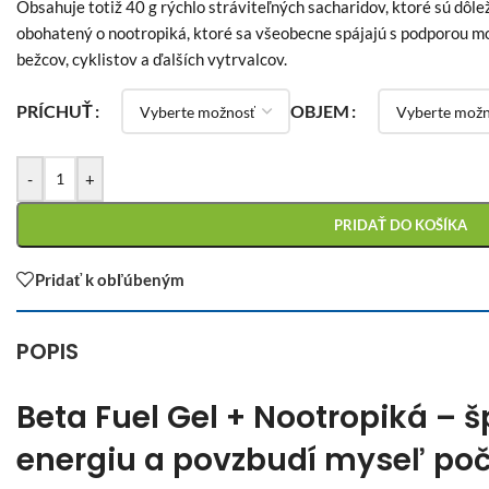
Obsahuje totiž 40 g rýchlo stráviteľných sacharidov, ktoré sú dôle
obohatený o nootropiká, ktoré sa všeobecne spájajú s podporou moz
bežcov, cyklistov a ďalších vytrvalcov.
PRÍCHUŤ
OBJEM
-
+
PRIDAŤ DO KOŠÍKA
Pridať k obľúbeným
POPIS
Beta Fuel Gel + Nootropiká – š
energiu a povzbudí myseľ poč