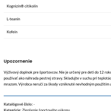
Kognizín® citikolín
L-teanín
Kofeín
Upozornenie
Výživový doplnok pre športovcov. Nie je určený pre deti do 12 rok
používať ako náhrada pestrej stravy. Skladujte v suchu pri teplot
mrazom. Výrobca neručí za škody vzniknuté nevhodným použitím 
Katalógové číslo:
-
Kategórie:
Zlepšenie športového výkonu