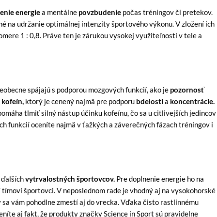
enie energie
a mentálne
povzbudenie
počas tréningov či pretekov.
é na udržanie optimálnej intenzity športového výkonu. V zložení ich
mere 1 : 0,8. Práve ten je zárukou vysokej využiteľnosti v tele a
eobecne spájajú s podporou mozgových funkcií, ako je
pozornosť
a
kofeín,
ktorý je cenený najmä pre podporu
bdelosti
a
koncentrácie.
pomáha tlmiť silný nástup účinku kofeínu, čo sa u citlivejších jedincov
h funkcií oceníte najmä v ťažkých a záverečných fázach tréningov i
 ďalších
vytrvalostných športovcov.
Pre doplnenie energie ho na
í tímoví športovci. V neposlednom rade je vhodný aj na vysokohorské
ý sa vám pohodlne zmestí aj do vrecka. Vďaka čisto rastlinnému
níte aj fakt, že produkty značky Science in Sport sú pravidelne