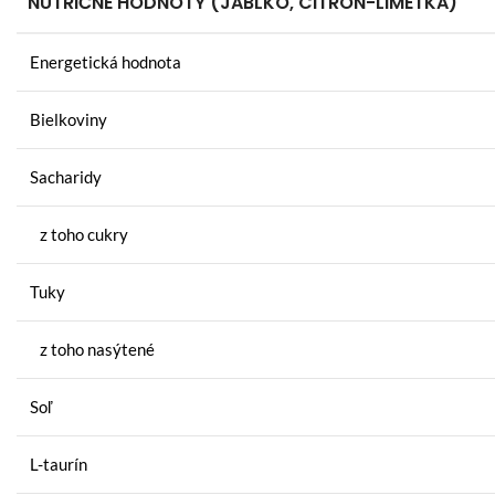
NUTRIČNÉ HODNOTY (JABLKO, CITRÓN-LIMETKA)
Energetická hodnota
Bielkoviny
Sacharidy
z toho cukry
Tuky
z toho nasýtené
Soľ
L-taurín