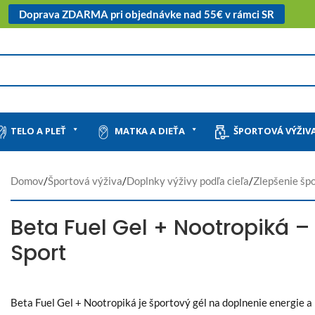
Doprava ZDARMA pri objednávke nad 55€ v rámci SR
TELO A PLEŤ
MATKA A DIEŤA
ŠPORTOVÁ VÝŽIV
Domov
/
Športová výživa
/
Doplnky výživy podľa cieľa
/
Zlepšenie šp
Beta Fuel Gel + Nootropiká –
Sport
Beta Fuel Gel + Nootropiká je športový gél na doplnenie energie 