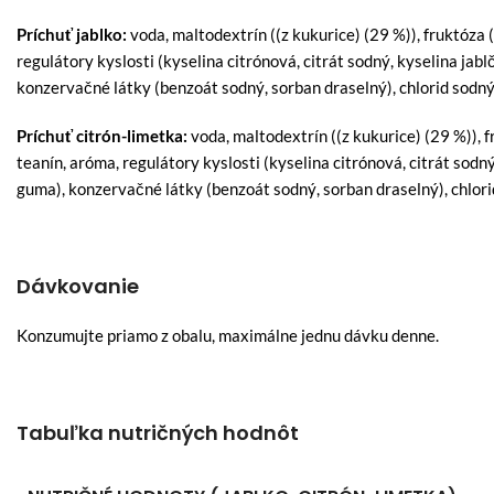
Príchuť jablko:
voda, maltodextrín ((z kukurice) (29 %)), fruktóza (
regulátory kyslosti (kyselina citrónová, citrát sodný, kyselina jab
konzervačné látky (benzoát sodný, sorban draselný), chlorid sodný
Príchuť citrón-limetka:
voda, maltodextrín ((z kukurice) (29 %)), f
teanín, aróma, regulátory kyslosti (kyselina citrónová, citrát sodn
guma), konzervačné látky (benzoát sodný, sorban draselný), chlori
Dávkovanie
Konzumujte priamo z obalu, maximálne jednu dávku denne.
Tabuľka nutričných hodnôt