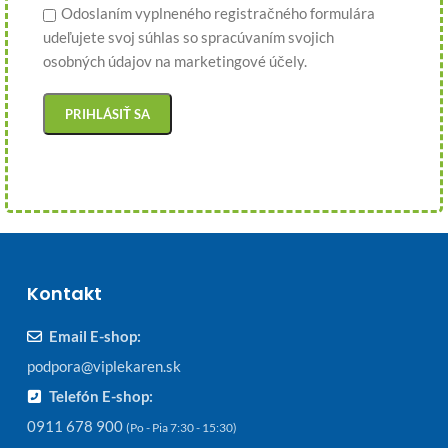
Odoslaním vyplneného registračného formulára
udeľujete svoj súhlas so spracúvaním svojich
osobných údajov na marketingové účely.
Kontakt
Email E-shop:
podpora@viplekaren.sk
Telefón E-shop:
0911 678 900
(Po - Pia 7:30 - 15:30)