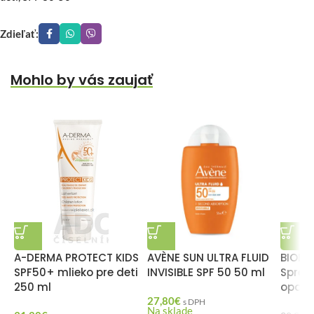
Zdieľať:
Mohlo by vás zaujať
A-DERMA PROTECT KIDS
AVÈNE SUN ULTRA FLUID
BIODE
SPF50+ mlieko pre deti
INVISIBLE SPF 50 50 ml
Sprej 
250 ml
opaľo
27,80
€
s DPH
Na sklade