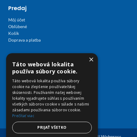
Predaj
Môj účet
Obľúbené
Košík
Doprava a platba
×
Táto webová lokalita
používa súbory cookie.
Táto webová lokalita používa súbory
cookie na zlepšenie používateľskej
skúsenosti. Používaním našej webovej
lokality vyjadrujete súhlas s používaním
všetkých súborov cookie v súlade s našimi
zásadami používania súborov cookie.
Prečítať viac
PRIJAŤ VŠETKO
© Copyright 2026 viplekaren.sk | Vytvoril
Webpress