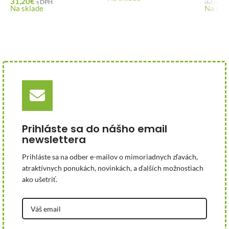
31,20
€
32,33
€
s DPH
Na sklade
Na skl
Prihláste sa do nášho email
newslettera
Prihláste sa na odber e-mailov o mimoriadnych zľavách,
atraktívnych ponukách, novinkách, a ďalších možnostiach
ako ušetriť.