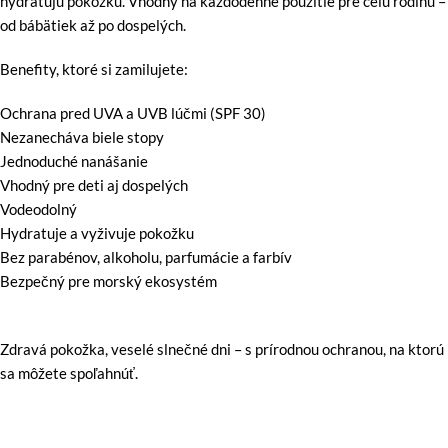
hydratujú pokožku. Vhodný na každodenné použitie pre celú rodinu –
od bábätiek až po dospelých.
Benefity, ktoré si zamilujete:
Ochrana pred UVA a UVB lúčmi (SPF 30)
Nezanecháva biele stopy
Jednoduché nanášanie
Vhodný pre deti aj dospelých
Vodeodolný
Hydratuje a vyživuje pokožku
Bez parabénov, alkoholu, parfumácie a farbív
Bezpečný pre morský ekosystém
Zdravá pokožka, veselé slnečné dni – s prírodnou ochranou, na ktorú
sa môžete spoľahnúť.