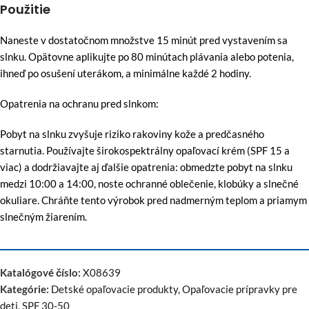
Použitie
Naneste v dostatočnom množstve 15 minút pred vystavením sa
slnku. Opätovne aplikujte po 80 minútach plávania alebo potenia,
ihneď po osušení uterákom, a minimálne každé 2 hodiny.
Opatrenia na ochranu pred slnkom:
Pobyt na slnku zvyšuje riziko rakoviny kože a predčasného
starnutia. Používajte širokospektrálny opaľovací krém (SPF 15 a
viac) a dodržiavajte aj ďalšie opatrenia: obmedzte pobyt na slnku
medzi 10:00 a 14:00, noste ochranné oblečenie, klobúky a slnečné
okuliare. Chráňte tento výrobok pred nadmerným teplom a priamym
slnečným žiarením.
Katalógové číslo:
X08639
Kategórie:
Detské opaľovacie produkty
,
Opaľovacie prípravky pre
deti
,
SPF 30-50