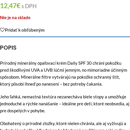
12,47
€
s DPH
Nie je na sklade
Pridať k obľúbeným
POPIS
Prírodný minerálny opaľovací krém Daily SPF 30 chráni pokožku
pred škodlivými UVA a UVB lúčmi jemným, no mimoriadne účinným
spôsobom. Minerálne filtre vytvárajú na pokožke ochranný štít,
ktorý pôsobí ihneď po nanesení – bez potreby čakania.
Jeho ľahká, nemastná textúra nezanecháva biele stopy a umožňuje
jednoduché a rýchle nanášanie – ideálne pre deti, ktoré neobsedia, aj
pre dospelých v pohybe.
Obohatený o prírodné zložky, ktoré nielen chránia, ale aj vyživujú a