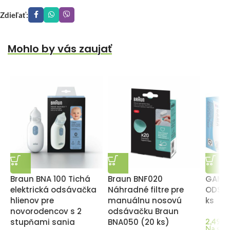
Zdieľať:
Mohlo by vás zaujať
Braun BNA 100 Tichá
Braun BNF020
GAMA
elektrická odsávačka
Náhradné filtre pre
ODSÁV
hlienov pre
manuálnu nosovú
ks
novorodencov s 2
odsávačku Braun
stupňami sania
BNA050 (20 ks)
2,49
€
Na skl