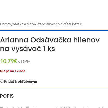
Domov
/
Matka a dieťa
/
Starostlivosť o dieťa
/
Noštek
Arianna Odsávačka hlienov
na vysávač 1 ks
10,79
€
s DPH
Nie je na sklade
Pridať k obľúbeným
POPIS