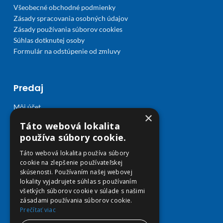
Všeobecné obchodné podmienky
Zásady spracovania osobných údajov
Zásady používania súborov cookies
Súhlas dotknutej osoby
Formulár na odstúpenie od zmluvy
Predaj
Môj účet
×
Obľúbené
Táto webová lokalita
Košík
používa súbory cookie.
Doprava a platba
Táto webová lokalita používa súbory
cookie na zlepšenie používateľskej
skúsenosti. Používaním našej webovej
lokality vyjadrujete súhlas s používaním
všetkých súborov cookie v súlade s našimi
zásadami používania súborov cookie.
Prečítať viac