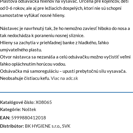
Plastová odsávačka hlienov na vysávač.
Určená pre kojencov, deti
od 0-6 rokov, ale aj pre ležiacich dospelých, ktorí nie sú schopní
samostatne vyfúkať nosné hlieny.
Nástavec je navrhnutý tak, že ho nemožno zaviesť hlboko do nosa a
tak nedochádza k poraneniu nosnej sliznice.
Hlieny sa zachytia v priehľadnej banke z hladkého, ľahko
umývateľného plastu.
Otvor nástavca sa nezanáša a celú odsávačku možno vyčistiť veľmi
ľahko opláchnutím horúcou vodou.
Odsávačka má samoreguláciu – upustí prebytočnú silu vysavača.
Neobsahuje čistiacu kefu.
Viac na adc.sk
Katalógové číslo:
X08065
Kategórie:
Noštek
EAN:
5999880412018
Distribútor:
BK HYGIENE s.r.o., SVK