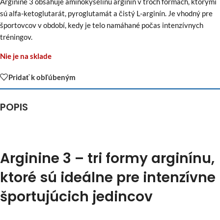
Arginine 3 obsahuje aminokyselinu arginín v troch formách, ktorými
sú alfa-ketoglutarát, pyroglutamát a čistý L-arginín. Je vhodný pre
športovcov v období, kedy je telo namáhané počas intenzívnych
tréningov.
Nie je na sklade
Pridať k obľúbeným
POPIS
Arginine 3 – tri formy arginínu,
ktoré sú ideálne pre intenzívne
športujúcich jedincov