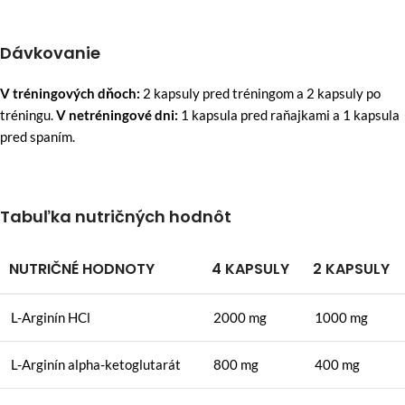
Dávkovanie
V tréningových dňoch:
2 kapsuly pred tréningom a 2 kapsuly po
tréningu.
V netréningové dni:
1 kapsula pred raňajkami a 1 kapsula
pred spaním.
Tabuľka nutričných hodnôt
NUTRIČNÉ HODNOTY
4 KAPSULY
2 KAPSULY
L-Arginín HCl
2000 mg
1000 mg
L-Arginín alpha-ketoglutarát
800 mg
400 mg