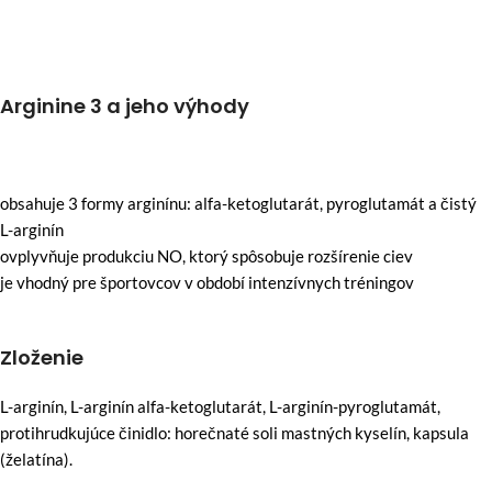
Arginine 3 a jeho výhody
obsahuje 3 formy arginínu: alfa-ketoglutarát, pyroglutamát a čistý
L-arginín
ovplyvňuje produkciu NO, ktorý spôsobuje rozšírenie ciev
je vhodný pre športovcov v období intenzívnych tréningov
Zloženie
L-arginín, L-arginín alfa-ketoglutarát, L-arginín-pyroglutamát,
protihrudkujúce činidlo: horečnaté soli mastných kyselín, kapsula
(želatína).