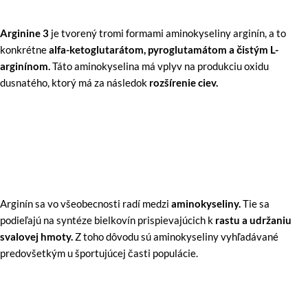
Arginine 3
je tvorený tromi formami aminokyseliny arginín, a to
konkrétne
alfa-ketoglutarátom, pyroglutamátom a čistým L-
arginínom.
Táto aminokyselina má vplyv na produkciu oxidu
dusnatého, ktorý má za následok
rozšírenie ciev.
Arginín sa vo všeobecnosti radí medzi
aminokyseliny.
Tie sa
podieľajú na syntéze bielkovín prispievajúcich k
rastu a udržaniu
svalovej hmoty.
Z toho dôvodu sú aminokyseliny vyhľadávané
predovšetkým u športujúcej časti populácie.