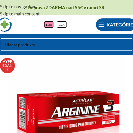
Skip to navigation
Doprava ZDARMA nad 55€ v rámci SR.
Skip to main content
KATEGÓRIE
EUR
CZK
VYPR
EDAN
É