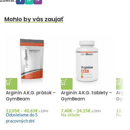
Mohlo by vás zaujať
Arginín A.K.G. prášok –
Arginín A.K.G. tablety –
Argini
GymBeam
GymBeam
GymB
12,05
€
–
40,65
€
7,40
€
–
24,15
€
18,50
€
s DPH
s DPH
Odosielame do 5
Na sklade
Na skl
pracovných dní