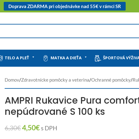
Doprava ZDARMA pri objednávke nad 55€ v rámci SR
TELO A PLEŤ
MATKA A DIEŤA
ŠPORTOVÁ VÝŽIV
Domov
/
Zdravotnícke pomôcky a veterina
/
Ochranné pomôcky
/
Ru
AMPRI Rukavice Pura comfort 
nepúdrované S 100 ks
4,50
€
6,30
€
s DPH