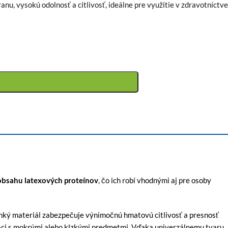
anu, vysokú odolnosť a citlivosť, ideálne pre využitie v zdravotníctve
obsahu latexových proteínov
, čo ich robí vhodnými aj pre osoby
enký materiál zabezpečuje výnimočnú hmatovú citlivosť a presnosť
práci s mokrými alebo klzkými predmetmi. Vďaka univerzálnemu tvaru