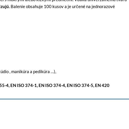
zujú.
Balenie obsahuje 100 kusov a je určené na jednorazové
túdio , manikúra a pedikúra …),
455-4, EN ISO 374-1, EN ISO 374-4, EN ISO 374-5, EN 420