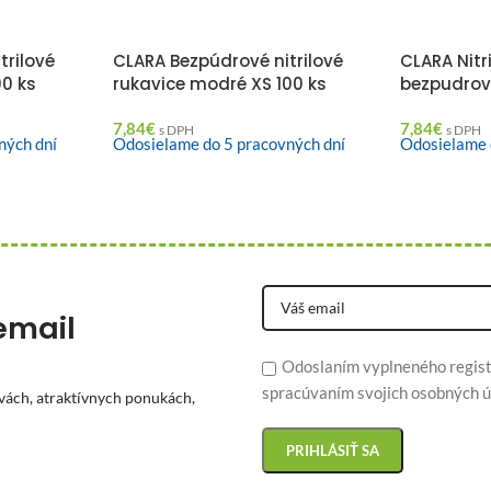
trilové
CLARA Bezpúdrové nitrilové
CLARA Nitr
00 ks
rukavice modré XS 100 ks
bezpudrové
7,84
€
7,84
€
s DPH
s DPH
ných dní
Odosielame do 5 pracovných dní
Odosielame 
email
Odoslaním vyplneného regist
spracúvaním svojich osobných ú
vách, atraktívnych ponukách,