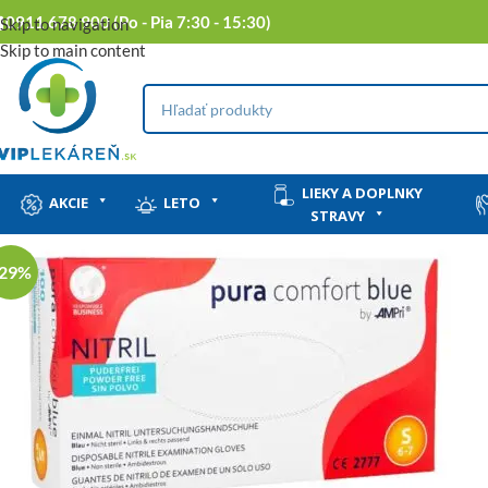
0911 678 900 (Po - Pia 7:30 - 15:30)
Skip to navigation
Skip to main content
LIEKY A DOPLNKY
AKCIE
LETO
STRAVY
-29%