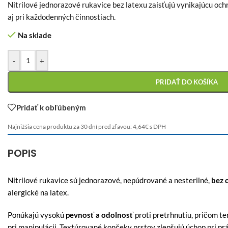
Nitrilové jednorazové rukavice bez latexu zaisťujú vynikajúcu ochr
aj pri každodenných činnostiach.
Na sklade
-
+
PRIDAŤ DO KOŠÍKA
Pridať k obľúbeným
Najnižšia cena produktu za 30 dní pred zľavou:
4,64
€
s DPH
POPIS
Nitrilové rukavice sú jednorazové, nepúdrované a nesterilné,
bez 
alergické na latex.
Ponúkajú vysokú
pevnosť a odolnosť
proti pretrhnutiu, pričom t
pri manipulácii. Textúrované končeky prstov zlepšujú úchop pri 