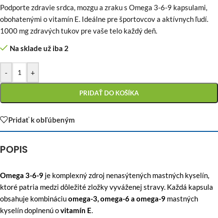
Podporte zdravie srdca, mozgu a zraku s Omega 3-6-9 kapsulami,
obohatenými o vitamín E. Ideálne pre športovcov a aktívnych ľudí.
1000 mg zdravých tukov pre vaše telo každý deň.
Na sklade už iba 2
-
+
PRIDAŤ DO KOŠÍKA
Pridať k obľúbeným
POPIS
Omega 3-6-9
je komplexný zdroj nenasýtených mastných kyselín,
ktoré patria medzi dôležité zložky vyváženej stravy. Každá kapsula
obsahuje kombináciu
omega-3, omega-6 a omega-9
mastných
kyselín doplnenú o
vitamín E
.