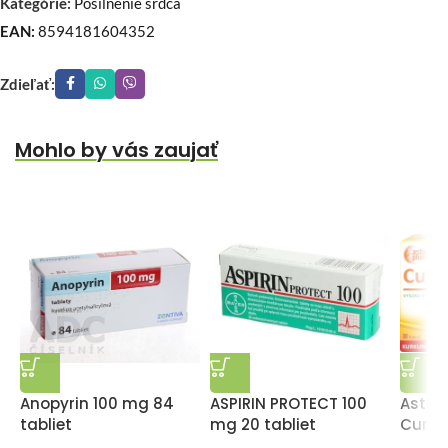
Kategórie:
Posilnenie srdca
EAN:
8594181604352
Zdieľať:
Mohlo by vás zaujať
Anopyrin 100 mg 84
ASPIRIN PROTECT 100
Astin
tabliet
mg 20 tabliet
Cum 3