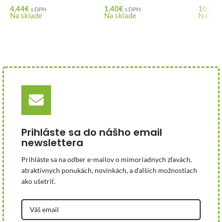
4,44
€
1,40
€
10,13
€
s DPH
s DPH
Na sklade
Na sklade
Na skl
Prihláste sa do nášho email
newslettera
Prihláste sa na odber e-mailov o mimoriadnych zľavách,
atraktívnych ponukách, novinkách, a ďalších možnostiach
ako ušetriť.