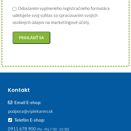
Odoslaním vyplneného registračného formulára
udeľujete svoj súhlas so spracúvaním svojich
osobných údajov na marketingové účely.
Kontakt
Email E-shop:
podpora@viplekaren.sk
Telefón E-shop:
0911 678 900
(Po - Pia 7:30 - 15:30)