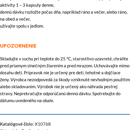
aktivity 1 – 3 kapsuly denne,
dennú dávku rozložte počas dňa, napríklad ráno a večer, alebo ráno,
na obed a večer,
užívajte spolu s jedlom.
UPOZORNENIE
Skladujte v suchu pri teplote do 25 °C, starostlivo uzavreté, chráňte
pred priamym slnečným žiarením a pred mrazom. Uchovávajte mimo
dosahu detí. Prípravok nie je určený pre deti, tehotné a dojčiace
ženy. Výrobca nezodpovedá za škody vzniknuté nevhodným použitím
alebo skladovaním. Výrobok nie je určený ako náhrada pestrej
stravy. Neprekračujte odporúčanú dennú dávku. Spotrebujte do
dátumu uvedeného na obale.
Katalógové číslo:
X10768