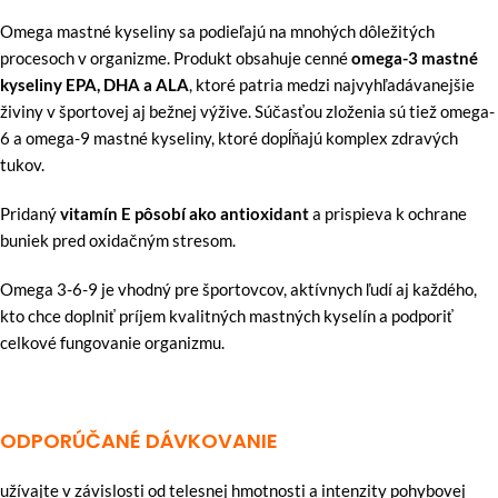
Omega mastné kyseliny sa podieľajú na mnohých dôležitých
procesoch v organizme. Produkt obsahuje cenné
omega-3 mastné
kyseliny EPA, DHA a ALA
, ktoré patria medzi najvyhľadávanejšie
živiny v športovej aj bežnej výžive. Súčasťou zloženia sú tiež omega-
6 a omega-9 mastné kyseliny, ktoré dopĺňajú komplex zdravých
tukov.
Pridaný
vitamín E pôsobí ako antioxidant
a prispieva k ochrane
buniek pred oxidačným stresom.
Omega 3-6-9 je vhodný pre športovcov, aktívnych ľudí aj každého,
kto chce doplniť príjem kvalitných mastných kyselín a podporiť
celkové fungovanie organizmu.
ODPORÚČANÉ
DÁVKOVANIE
užívajte v závislosti od telesnej hmotnosti a intenzity pohybovej