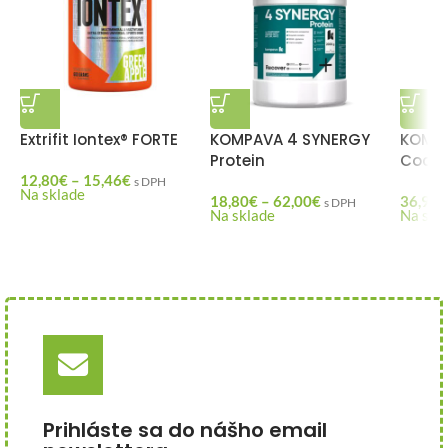
Extrifit Iontex® FORTE
KOMPAVA 4 SYNERGY
KOMPA
Protein
Cockt
12,80
€
–
15,46
€
s DPH
Na sklade
18,80
€
–
62,00
€
36,90
€
s DPH
Na sklade
Na skl
Prihláste sa do nášho email