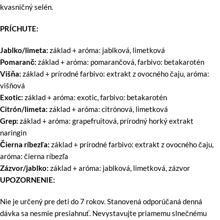
kvasničný selén.
PRÍCHUTE:
Jablko/limeta:
základ + aróma: jablková, limetková
Pomaranč:
základ + aróma: pomarančová, farbivo: betakarotén
Višňa:
základ + prírodné farbivo: extrakt z ovocného čaju, aróma:
višňová
Exotic:
základ + aróma: exotic, farbivo: betakarotén
Citrón/limeta:
základ + aróma: citrónová, limetková
Grep:
základ + aróma: grapefruitová, prírodný horký extrakt
naringin
Čierna ríbezľa:
základ + prírodné farbivo: extrakt z ovocného čaju,
aróma: čierna ríbezľa
Zázvor/jablko:
základ + aróma: jablková, limetková, zázvor
UPOZORNENIE:
Nie je určený pre deti do 7 rokov. Stanovená odporúčaná denná
dávka sa nesmie presiahnuť. Nevystavujte priamemu slnečnému