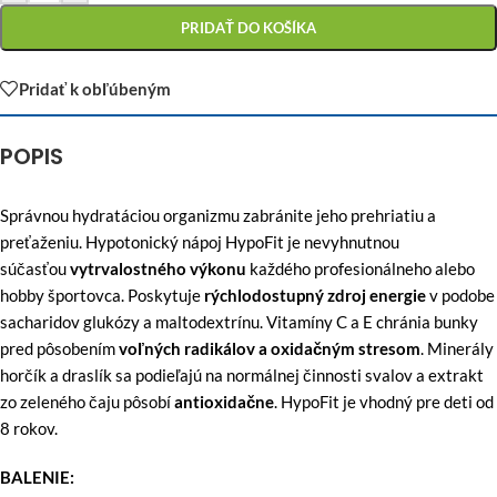
PRIDAŤ DO KOŠÍKA
Pridať k obľúbeným
POPIS
Správnou hydratáciou organizmu zabránite jeho prehriatiu a
preťaženiu. Hypotonický nápoj HypoFit je nevyhnutnou
súčasťou
vytrvalostného výkonu
každého profesionálneho alebo
hobby športovca. Poskytuje
rýchlodostupný zdroj energie
v podobe
sacharidov glukózy a maltodextrínu. Vitamíny C a E chránia bunky
pred pôsobením
voľných radikálov a oxidačným stresom
. Minerály
horčík a draslík sa podieľajú na normálnej činnosti svalov a extrakt
zo zeleného čaju pôsobí
antioxidačne
. HypoFit je vhodný pre deti od
8 rokov.
BALENIE: