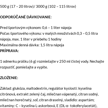
500 g (17 – 20 litrov)/ 3000 g (102 – 115 litrov)
ODPORÚČANÉ DÁVKOVANIE:
Pred športovým výkonom: 0,6 – 1 liter nápoja
Počas športového výkonu: v malých množstvách 0,3 – 0,5 litra
nápoja, max. 1 liter v priebehu 1 hodiny
Maximálna denná dávka: 1,5 litra nápoja
PRÍPRAVA:
1 odmerku prášku (6 g) rozmiešajte v 250 ml čistej vody. Nechajte
rozpustiť, pomiešajte a vypite.
ZLOŽENIE:
Základ: glukóza, maltodextrín, regulátor kyslosti: kyselina
citrónová, extrakt zelený čaj, mliečnan vápenatý, citran sodný,
mliečnan horečnatý, soľ, citran draselný, sladidlo: aspartám;
vitamíny: C – kyselina L-askorbová, E (DL-α- tokoferylacetát),