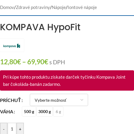
Domov
/
Zdravé potraviny
/
Nápoje
/
Iontové nápoje
KOMPAVA HypoFit
12,80
€
–
69,90
€
s DPH
Pri kúpe tohto produktu získate darček tyčinku Kompava Joint
bar čokoláda-banán zadarmo.
PRÍCHUŤ
VÁHA
500 g
3000 g
6 g
-
+