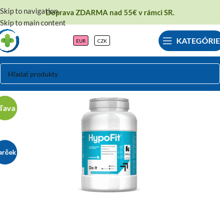
Skip to navigation
Doprava ZDARMA nad 55€ v rámci SR.
Skip to main content
KATEGÓRIE
EUR
CZK
ľava
arček