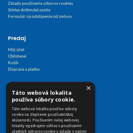
Zásady používania súborov cookies
Súhlas dotknutej osoby
Formulár na odstúpenie od zmluvy
Predaj
Môj účet
Obľúbené
Košík
Doprava a platba
×
Táto webová lokalita
používa súbory cookie.
Táto webová lokalita používa súbory
cookie na zlepšenie používateľskej
skúsenosti. Používaním našej webovej
lokality vyjadrujete súhlas s používaním
všetkých súborov cookie v súlade s našimi