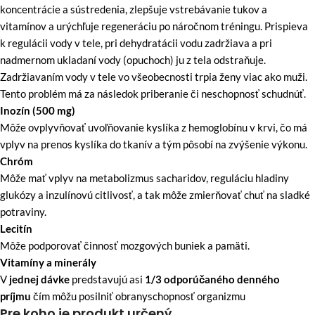
koncentrácie a sústredenia, zlepšuje vstrebávanie tukov a
vitamínov a urýchľuje regeneráciu po náročnom tréningu. Prispieva
k regulácii vody v tele, pri dehydratácii vodu zadržiava a pri
nadmernom ukladaní vody (opuchoch) ju z tela odstraňuje.
Zadržiavaním vody v tele vo všeobecnosti trpia ženy viac ako muži.
Tento problém má za následok priberanie či neschopnosť schudnúť.
Inozín (500 mg)
Môže ovplyvňovať uvoľňovanie kyslíka z hemoglobínu v krvi, čo má
vplyv na prenos kyslíka do tkanív a tým pôsobí na zvýšenie výkonu.
Chróm
Môže mať vplyv na metabolizmus sacharidov, reguláciu hladiny
glukózy a inzulínovú citlivosť, a tak môže zmierňovať chuť na sladké
potraviny.
Lecitín
Môže podporovať činnosť mozgových buniek a pamäti.
Vitamíny a minerály
V
jednej dávke
predstavujú asi
1/3 odporúčaného denného
príjmu
čím môžu posilniť obranyschopnosť organizmu
Pre koho je produkt určený