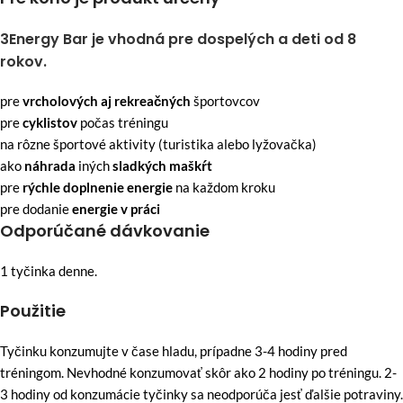
3Energy Bar je vhodná pre dospelých a deti od 8
rokov.
pre
vrcholových aj rekreačných
športovcov
pre
cyklistov
počas tréningu
na rôzne športové aktivity (turistika alebo lyžovačka)
ako
náhrada
iných
sladkých maškŕt
pre
rýchle doplnenie energie
na každom kroku
pre dodanie
energie v práci
Odporúčané dávkovanie
1 tyčinka denne.
Použitie
Tyčinku konzumujte v čase hladu, prípadne 3-4 hodiny pred
tréningom. Nevhodné konzumovať skôr ako 2 hodiny po tréningu. 2-
3 hodiny od konzumácie tyčinky sa neodporúča jesť ďalšie potraviny.