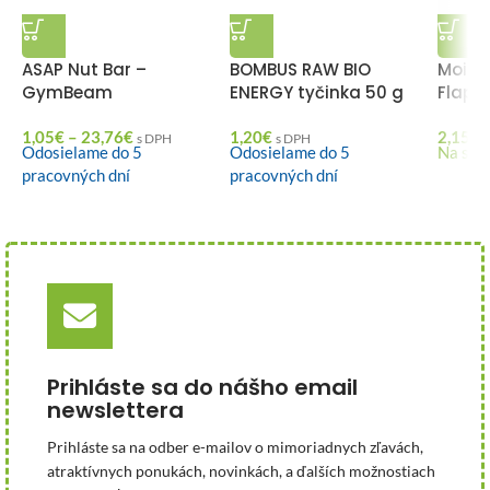
ASAP Nut Bar –
BOMBUS RAW BIO
MoiMü
GymBeam
ENERGY tyčinka 50 g
Flapj
1,05
€
–
23,76
€
1,20
€
2,15
€
s DPH
s DPH
Odosielame do 5
Odosielame do 5
Na skl
pracovných dní
pracovných dní
Prihláste sa do nášho email
newslettera
Prihláste sa na odber e-mailov o mimoriadnych zľavách,
atraktívnych ponukách, novinkách, a ďalších možnostiach