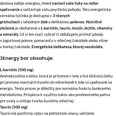
doslova nabije energiou, ihneď
nastaví vaše tuky na režim
spaľovania
a naštartuje vašu psychickú pohodu. Táto energetická
cereálna tyčinka je dostupná v
3 rôznych
príchutiach
s lahodným
želé
a delikátnou
polevou
.
Nutričné
zloženie
je obohatené o
L-karnitín, taurín, inozín, lecitín, vitamíny
a minerály.
Už si len stačí vybrať či obľubujete príchuť jahody
v jogurtovej poleve, pomaranču v mliečnej čokoláde alebo višne
v horkej čokoláde.
Energetická delikatesa, ktorej neodoláte.
3Energy bar obsahuje:
L-karnitín (500 mg)
Aminokyselina a látka, ktorá je prítomná v tele a hrá kľúčovú úlohu
pri prenose mastných kyselín do mitochondrií, kde sú spaľované na
energiu. Tento proces je dôležitý pre normálnu funkciu bunkového
metabolizmu. Prispieva k využitiu tukov ako prednostného paliva
pre svaly a znižuje tvorbu kyseliny mliečnej.
Taurín (500 mg)
Taurín má pozitívny vplyv na potlačenie únavy, udržanie