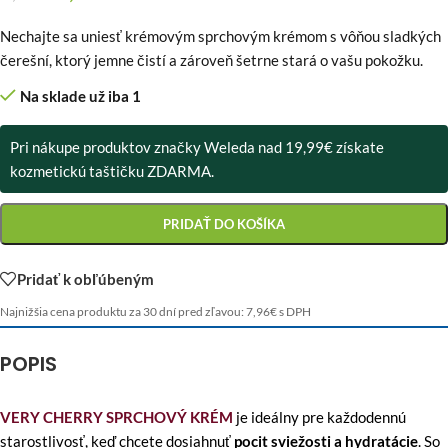
Nechajte sa uniesť krémovým sprchovým krémom s vôňou sladkých
čerešní, ktorý jemne čistí a zároveň šetrne stará o vašu pokožku.
Na sklade už iba 1
Pri nákupe produktov značky Weleda nad 19,99€ získate
kozmetickú taštičku ZDARMA.
PRIDAŤ DO KOŠÍKA
Pridať k obľúbeným
Najnižšia cena produktu za 30 dní pred zľavou:
7,96
€
s DPH
POPIS
VERY CHERRY SPRCHOVÝ KRÉM
je ideálny pre každodennú
starostlivosť, keď chcete dosiahnuť
pocit sviežosti a hydratácie
. So