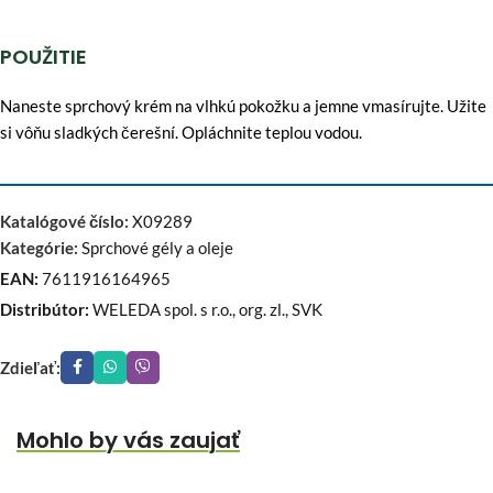
POUŽITIE
Naneste sprchový krém na vlhkú pokožku a jemne vmasírujte. Užite
si vôňu sladkých čerešní. Opláchnite teplou vodou.
Katalógové číslo:
X09289
Kategórie:
Sprchové gély a oleje
EAN:
7611916164965
Distribútor:
WELEDA spol. s r.o., org. zl., SVK
Zdieľať:
Mohlo by vás zaujať