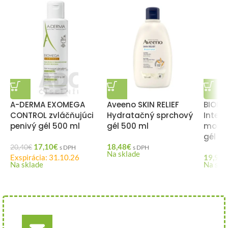
A-DERMA EXOMEGA
Aveeno SKIN RELIEF
BIODE
CONTROL zvláčňujúci
Hydratačný sprchový
Intens
penivý gél 500 ml
gél 500 ml
mouss
gél 1 l
17,10
€
18,48
€
20,40
€
s DPH
s DPH
Na sklade
Exspirácia: 31.10.26
19,90
€
Na sklade
Na skl