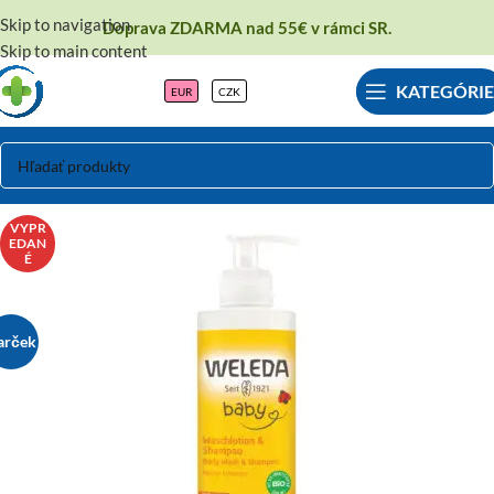
Skip to navigation
Doprava ZDARMA nad 55€ v rámci SR.
Skip to main content
KATEGÓRIE
EUR
CZK
VYPR
EDAN
É
arček