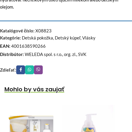
olejom.
Katalógové číslo:
X08823
Kategórie:
Detská pokožka
,
Detský kúpeľ
,
Vlásky
EAN:
4001638590266
Distribútor:
WELEDA spol. s r.o., org. zl., SVK
Zdieľať:
Mohlo by vás zaujať