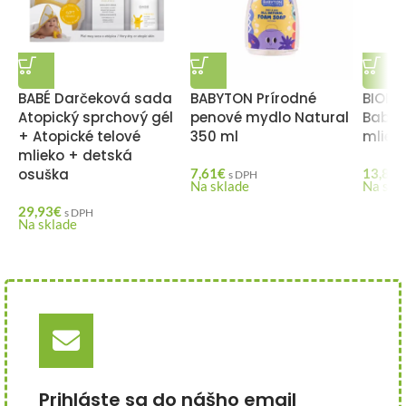
BABÉ Darčeková sada
BABYTON Prírodné
BIODE
Atopický sprchový gél
penové mydlo Natural
Baby
+ Atopické telové
350 ml
mlieč
mlieko + detská
osuška
7,61
€
13,80
€
s DPH
Na sklade
Na skl
29,93
€
s DPH
Na sklade
Prihláste sa do nášho email