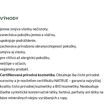
VÝHODY
jemne zmýva všetky nečistoty,
zanecháva pokožku jemnú a vláčnu,
upokojuje podráždenie,
zachováva prirodzenú obranyschopnosť pokožky,
umýva aj vlásky,
pre citlivú až alergickú pokožku,
neštípe v očiach,
vegánsky produkt.
Certifikovaná prírodná kozmetika.
Obsahuje iba čisté prírodné
suroviny a je nositeľom certifikátu NATRUE – garancia najvyššej
kvality čisto prírodnej kozmetiky a BIO kozmetiky. Neobsahuje
žiadne syntetické konzervačné látky, farbivá, parfumy ani látky na
báze minerálnych olejov vyrábaných z ropy.