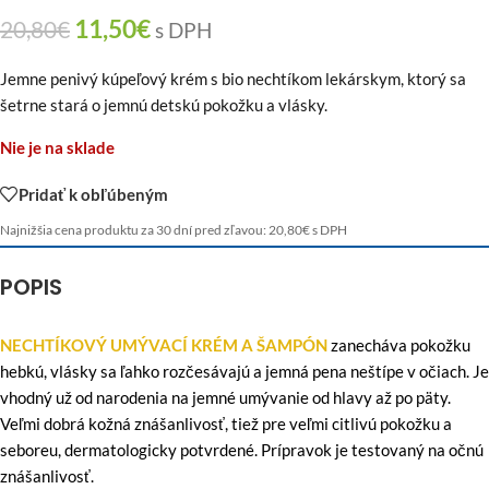
11,50
€
20,80
€
s DPH
Jemne penivý kúpeľový krém s bio nechtíkom lekárskym, ktorý sa
šetrne stará o jemnú detskú pokožku a vlásky.
Nie je na sklade
Pridať k obľúbeným
Najnižšia cena produktu za 30 dní pred zľavou:
20,80
€
s DPH
POPIS
NECHTÍKOVÝ UMÝVACÍ KRÉM A ŠAMPÓN
zanecháva pokožku
hebkú, vlásky sa ľahko rozčesávajú a jemná pena neštípe v očiach. Je
vhodný už od narodenia na jemné umývanie od hlavy až po päty.
Veľmi dobrá kožná znášanlivosť, tiež pre veľmi citlivú pokožku a
seboreu, dermatologicky potvrdené. Prípravok je testovaný na očnú
znášanlivosť.