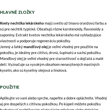
HLAVNÉ ZLOŽKY
Kvety nechtíka lekárskeho
majú svetlo až tmavo oranžovú farbu a
sú pre nechtík typické. Obsahujú rôzne karotenoidy, flavonoidy a
saponíny. Extrakt kvetov nechtíka lekárskeho má vyhladzujúce
vlastnosti a podporuje regeneráciu pokožky.
Jemný a ľahký
mandľový olej
je veľmi vhodný pre použitie na
pokožku, je ideálny pre citlivú, drsnú, šupinatú a suchú pokožku.
Mandľový olej je veľmi vhodný pre starostlivosť o dojčatá a malé
deti. Vyznačuje sa vysokým obsahom nenasýtených mastných
kyselín, ako sú kyseliny olejová a linolová.
POUŽITIE
Aplikujte vo vani alebo sprche, napeňte a dobre opláchnite. Vhodný
aj pre dospelých s citlivou pokožkou. Po kúpeli môžete pokožku
hydratovať nechtíkovým ošetrujúcim mliekom alebo detským