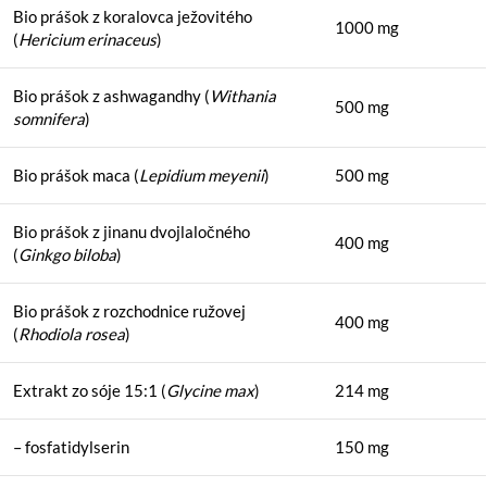
Bio prášok z koralovca ježovitého
1000 mg
(
Hericium erinaceus
)
Bio prášok z ashwagandhy (
Withania
500 mg
somnifera
)
Bio prášok maca (
Lepidium meyenii
)
500 mg
Bio prášok z jinanu dvojlaločného
400 mg
(
Ginkgo biloba
)
Bio prášok z rozchodnice ružovej
400 mg
(
Rhodiola rosea
)
Extrakt zo sóje 15:1 (
Glycine max
)
214 mg
– fosfatidylserin
150 mg