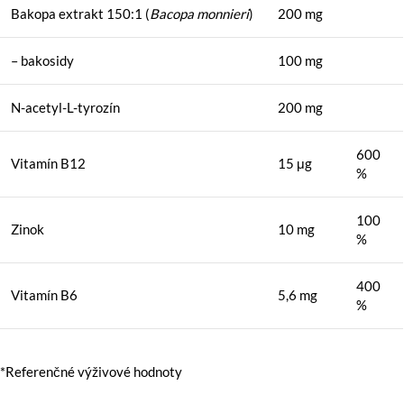
Bakopa extrakt 150:1 (
Bacopa monnieri
)
200 mg
– bakosidy
100 mg
N-acetyl-L-tyrozín
200 mg
600
Vitamín B12
15 μg
%
100
Zinok
10 mg
%
400
Vitamín B6
5,6 mg
%
*Referenčné výživové hodnoty