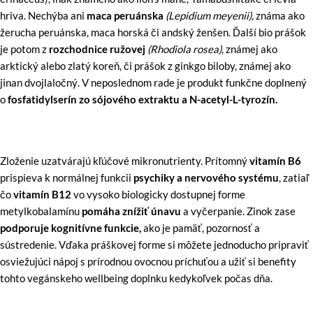
hriva. Nechýba ani
maca peruánska
(Lepidium meyenii),
známa ako
žerucha peruánska, maca horská či andský ženšen. Ďalší bio prášok
je potom z
rozchodnice ružovej
(Rhodiola rosea)
, známej ako
arktický alebo zlatý koreň, či prášok z ginkgo biloby, známej ako
jinan dvojlaločný. V neposlednom rade je produkt funkčne doplnený
o
fosfatidylserín zo sójového extraktu a N-acetyl-L-tyrozín.
Zloženie uzatvárajú kľúčové mikronutrienty. Prítomný
vitamín B6
prispieva k normálnej funkcii
psychiky a nervového systému
, zatiaľ
čo
vitamín B12
vo vysoko biologicky dostupnej forme
metylkobalamínu
pomáha znížiť únavu
a vyčerpanie. Zinok zase
podporuje kognitívne funkcie,
ako je pamäť, pozornosť a
sústredenie. Vďaka práškovej forme si môžete jednoducho pripraviť
osviežujúci nápoj s prírodnou ovocnou príchuťou a užiť si benefity
tohto vegánskeho wellbeing doplnku kedykoľvek počas dňa.