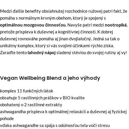
Medzi ďalšie benefity obsiahnutej rozchodnice ružovej patrí fakt, že
pomáha s normálnym krvným obehom, ktorý je spojený s
optimálnou mozgovou činnosťou.
Navyše patrí medzi
nootropiká
,
pretože prispieva k duševnej a kognitívnej činnosti. K dobrej
duševnej rovnováhe pomáha aj jinan dvojlaločný. Jedná sa tak o
unikátny komplex, ktorý si vás svojimi účinkami rýchlo získa.
Zaraďte tento
lahodný nápoj
sladený stéviou do svojej rutiny aj vy!
Vegan Wellbeing Blend a jeho výhody
komplex 11 funkčných látok
obsahuje 5 rastlinných práškov v BIO kvalite
obohatený o 2 rastlinné extrakty
ashwagandha prispieva k optimálnej relaxácii a duševnej aj fyzickej
pohode
vďaka ashwagandhe sa spája s odolnosťou tela voči stresu