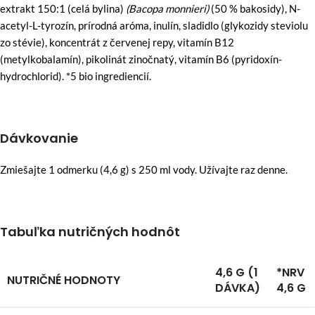
extrakt 150:1 (celá bylina)
(Bacopa monnieri)
(50 % bakosidy), N-
acetyl-L-tyrozín, prírodná aróma, inulín, sladidlo (glykozidy steviolu
zo stévie), koncentrát z červenej repy, vitamín B12
(metylkobalamín), pikolinát zinočnatý, vitamín B6 (pyridoxín-
hydrochlorid). *5 bio ingrediencií.
Dávkovanie
Zmiešajte 1 odmerku (4,6 g) s 250 ml vody. Užívajte raz denne.
Tabuľka nutričných hodnôt
4,6 G (1
*NRV
NUTRIČNÉ HODNOTY
DÁVKA)
4,6 G