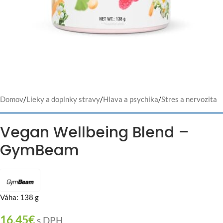
Domov
/
Lieky a doplnky stravy
/
Hlava a psychika
/
Stres a nervozita
Vegan Wellbeing Blend –
GymBeam
Váha: 138 g
16,45
€
s DPH