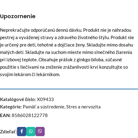
Upozornenie
Neprekračujte odporúčanú dennú dávku. Produkt nie je náhradou
pestrej a vyváženej stravy a zdravého životného štýlu. Produkt nie
je určený pre deti, tehotné a dojčiace ženy. Skladujte mimo dosahu
malých detí. Skladujte na suchom mieste mimo slnečného žiarenia
pri izbovej teplote. Obsahuje prášok z ginkgo biloba, súčasné
použitie s liečivami na zníženie zrážanlivosti krvi konzultujte so
svojím lekárom či lekárnikom.
Katalógové číslo:
X09433
Kategórie:
Pamäť a sústredenie
,
Stres a nervozita
EAN:
8586028122778
Zdieľať: