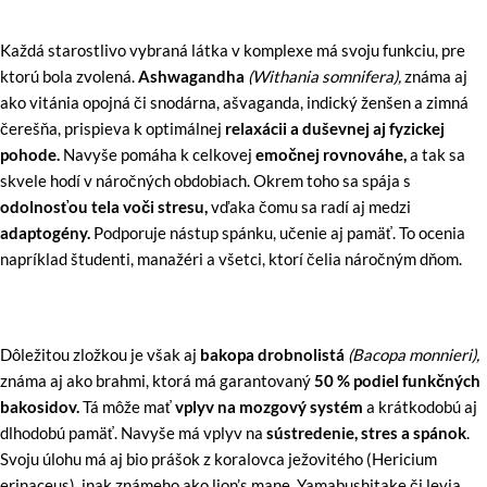
Každá starostlivo vybraná látka v komplexe má svoju funkciu, pre
ktorú bola zvolená.
Ashwagandha
(Withania somnifera),
známa aj
ako vitánia opojná či snodárna, ašvaganda, indický ženšen a zimná
čerešňa, prispieva k optimálnej
relaxácii a duševnej aj fyzickej
pohode.
Navyše pomáha k celkovej
emočnej rovnováhe,
a tak sa
skvele hodí v náročných obdobiach. Okrem toho sa spája s
odolnosťou tela voči stresu,
vďaka čomu sa radí aj medzi
adaptogény.
Podporuje nástup spánku, učenie aj pamäť. To ocenia
napríklad študenti, manažéri a všetci, ktorí čelia náročným dňom.
Dôležitou zložkou je však aj
bakopa drobnolistá
(Bacopa monnieri),
známa aj ako brahmi, ktorá má garantovaný
50 % podiel funkčných
bakosidov.
Tá môže mať
vplyv na mozgový systém
a krátkodobú aj
dlhodobú pamäť. Navyše má vplyv na
sústredenie, stres a spánok
.
Svoju úlohu má aj bio prášok z koralovca ježovitého (Hericium
erinaceus), inak známeho ako lion’s mane, Yamabushitake či levia