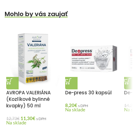
Mohlo by vás zaujať
AVROPA VALERIÁNA
De-press 30 kapsúl
De-pr
(Kozlíkové bylinné
kvapky) 50 ml
8,20
€
14,24
€
s DPH
Na sklade
Na skl
11,30
€
12,73
€
s DPH
Na sklade