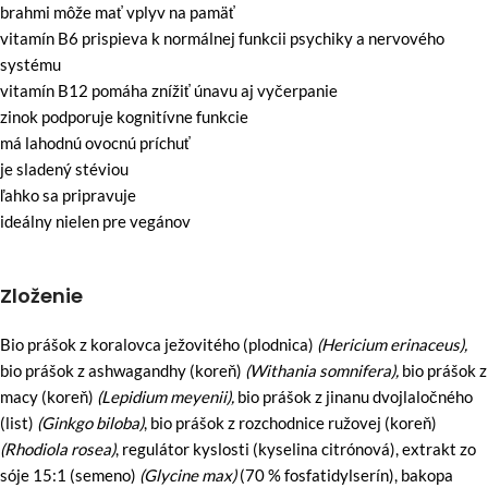
brahmi môže mať vplyv na pamäť
vitamín B6 prispieva k normálnej funkcii psychiky a nervového
systému
vitamín B12 pomáha znížiť únavu aj vyčerpanie
zinok podporuje kognitívne funkcie
má lahodnú ovocnú príchuť
je sladený stéviou
ľahko sa pripravuje
ideálny nielen pre vegánov
Zloženie
Bio prášok z koralovca ježovitého (plodnica)
(Hericium erinaceus),
bio prášok z ashwagandhy (koreň)
(Withania somnifera),
bio prášok z
macy (koreň)
(Lepidium meyenii),
bio prášok z jinanu dvojlaločného
(list)
(Ginkgo biloba)
, bio prášok z rozchodnice ružovej (koreň)
(Rhodiola rosea)
, regulátor kyslosti (kyselina citrónová), extrakt zo
sóje 15:1 (semeno)
(Glycine max)
(70 % fosfatidylserín), bakopa