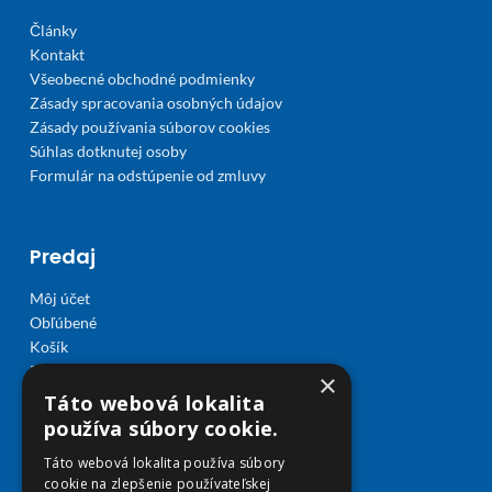
Články
Kontakt
Všeobecné obchodné podmienky
Zásady spracovania osobných údajov
Zásady používania súborov cookies
Súhlas dotknutej osoby
Formulár na odstúpenie od zmluvy
Predaj
Môj účet
Obľúbené
Košík
Doprava a platba
×
Táto webová lokalita
používa súbory cookie.
Táto webová lokalita používa súbory
cookie na zlepšenie používateľskej