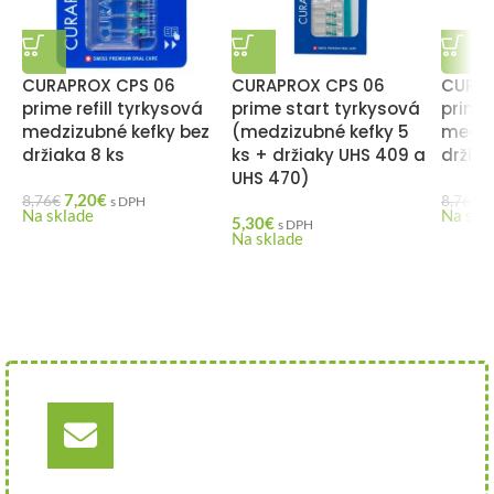
CURAPROX CPS 06
CURAPROX CPS 06
CURAP
prime refill tyrkysová
prime start tyrkysová
prime 
medzizubné kefky bez
(medzizubné kefky 5
medzi
držiaka 8 ks
ks + držiaky UHS 409 a
držiak
UHS 470)
7,20
€
7
8,76
€
8,76
€
s DPH
Na sklade
Na skl
5,30
€
s DPH
Na sklade