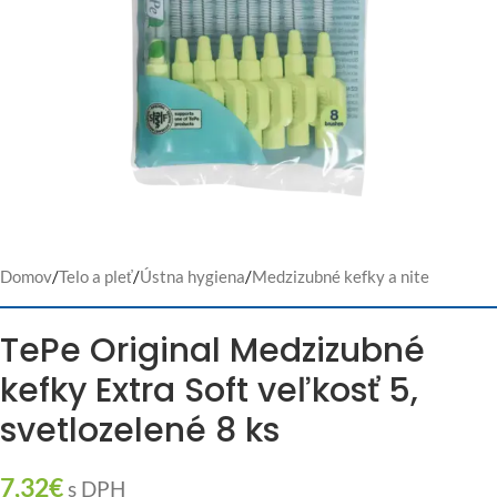
Domov
/
Telo a pleť
/
Ústna hygiena
/
Medzizubné kefky a nite
TePe Original Medzizubné
kefky Extra Soft veľkosť 5,
svetlozelené 8 ks
7,32
€
s DPH