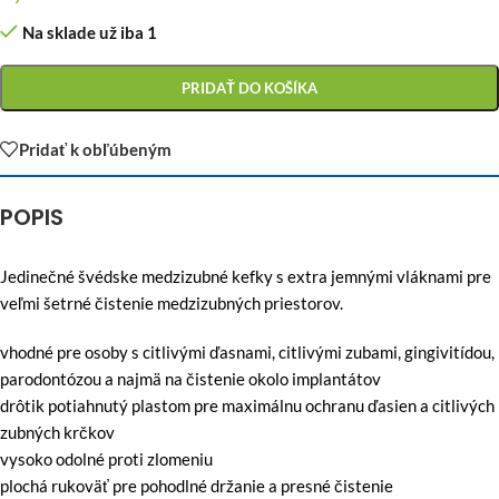
Na sklade už iba 1
PRIDAŤ DO KOŠÍKA
Pridať k obľúbeným
POPIS
Jedinečné švédske medzizubné kefky s extra jemnými vláknami pre
veľmi šetrné čistenie medzizubných priestorov.
vhodné pre osoby s citlivými ďasnami, citlivými zubami, gingivitídou,
parodontózou a najmä na čistenie okolo implantátov
drôtik potiahnutý plastom pre maximálnu ochranu ďasien a citlivých
zubných krčkov
vysoko odolné proti zlomeniu
plochá rukoväť pre pohodlné držanie a presné čistenie