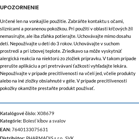
UPOZORNENIE
Určené len na vonkajšie použitie. Zabráňte kontaktu s očami,
sliznicami a poranenou pokožkou. Pri použití v oblasti kŕčových žíl
nemasírujte, ale iba zľahka potierajte. Uchovávajte mimo dosahu
detí. Nepoužívajte u detí do 3 rokov. Uchovávajte v suchom
prostredí a pri izbovej teplote. Zriedkavo sa môže vyskytnúť
alergická reakcia na niektorú zo zložiek prípravku. V takom prípade
prerušte aplikáciu a pri pretrvávaní ťažkostí vyhľadajte lekára.
Nepoužívajte v prípade precitlivenosti na včelí jed, včelie produkty
alebo na iné zložky obsiahnuté v géle. V prípade precitlivenosti
pokožky okamžite prestaňte produkt používať.
Katalógové číslo:
X08679
Kategórie:
Bolesť kĺbov a svalov
EAN:
7640133075631
Distribútor:
PHARMADIS s.r.o., SVK