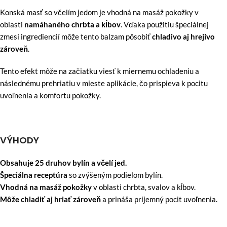
Konská masť so včelím jedom je vhodná na masáž pokožky v
oblasti
namáhaného chrbta a kĺbov
. Vďaka použitiu špeciálnej
zmesi ingrediencií môže tento balzam pôsobiť
chladivo aj hrejivo
zároveň
.
Tento efekt môže na začiatku viesť k miernemu ochladeniu a
následnému prehriatiu v mieste aplikácie, čo prispieva k pocitu
uvoľnenia a komfortu pokožky.
VÝHODY
Obsahuje 25 druhov bylín a včelí jed.
Špeciálna receptúra
so zvýšeným podielom bylín.
Vhodná na masáž pokožky
v oblasti chrbta, svalov a kĺbov.
Môže chladiť aj hriať zároveň
a prináša príjemný pocit uvoľnenia.