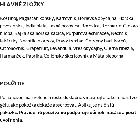
HLAVNÉ ZLOŽKY
Kostihoj, Pagaštan konský, Kafrovník, Borievka obyčajná, Horská
prvosienka, Jedľa biela, Lesná borovica, Borovica, Rozmarín, Ginkgo
biloba, Bajkalská horská kačica, Purpurová echinacea, Nechtík
lekársky, Nechtík lekársky, Pravý tymian, Červený hadí koreň,
Citrónovník, Grapefruit, Levanduľa, Vres obyčajný, Čierna ríbezľa,
Harmanček, Paprika, Cejlónsky škoricovník a Mäta pieporná
POUŽITIE
Po nanesení na zvolené miesto dôkladne vmasírujte také množstvo
gélu, aké pokožka dokáže absorbovať. Aplikujte na čistú
pokožku.
Pravidelné používanie podporuje účinok masáže a pocit
uvoľnenia.