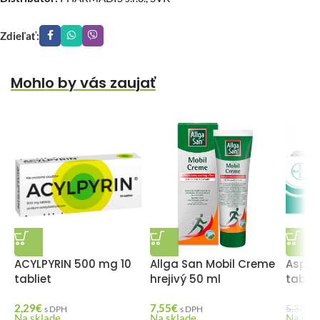
Zdieľať:
Mohlo by vás zaujať
ACYLPYRIN 500 mg 10
Allga San Mobil Creme
Aspir
tabliet
hrejivý 50 ml
tablie
2,29
€
7,55
€
4
5,33
€
s DPH
s DPH
Na sklade
Na sklade
Na skl