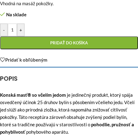
Vhodná na masáž pokožky.
Na sklade
-
+
PRIDAŤ DO KOŠÍKA
Pridať k obľúbeným
POPIS
Konská masť® so včelím jedom
je jedinečný produkt, ktorý spája
osvedčený účinok 25 druhov bylín s pôsobením včelieho jedu. Včelí
jed slúži ako prírodná zložka, ktorá napomáha znižovať citlivosť
pokožky. Táto receptúra zároveň obsahuje zvýšený podiel bylín,
ktoré sa tradične používajú v starostlivosti o
pohodlie, pružnosť a
pohyblivosť
pohybového aparátu.