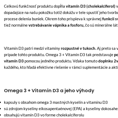
Celkovú funkčnosť produktu dopĺňa
vitamín D3 (cholekalciferol)
v
dopadajúce na našu pokožku totiž dokážu v tele spustiť jeho tvor
procese delenia buniek. Okrem toho prispieva k správnej
funkcii s
tiež normálne
vstrebávanie vápnika a fosforu,
čo sú minerálne lát
Vitamín D3 patrí medzi vitamíny
rozpustné v tukoch
. Aj preto sa
prípade tohto produktu. Omega 3 + Vitamín D3 tak predstavuje
p
vitamín D3
pomocou jedného produktu. Vďaka tomuto
doplnku 2
každého, kto hľadá efektívne riešenie v rámci suplementácie a akt
Omega 3 + Vitamín D3 a jeho výhody
kapsuly s obsahom omega 3 mastných kyselín a vitamínu D3
sú zdrojom kyseliny eikosapentaénovej (EPA) a kyseliny dokosah
obsahujú vitamín D3 vo forme cholekalciferolu