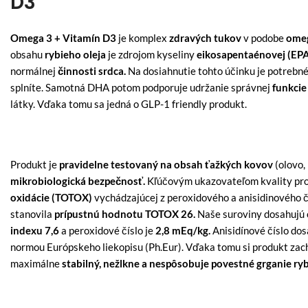
D3
Omega 3 + Vitamín D3
je komplex
zdravých tukov
v podobe
omeg
obsahu
rybieho oleja
je zdrojom kyseliny
eikosapentaénovej (EP
normálnej
činnosti srdca.
Na dosiahnutie tohto účinku je potrebn
splníte. Samotná DHA potom podporuje udržanie správnej
funkcie
látky. Vďaka tomu sa jedná o GLP-1 friendly produkt.
Produkt je
pravidelne testovaný na obsah ťažkých kovov
(olovo,
mikrobiologická bezpečnosť.
Kľúčovým ukazovateľom kvality prod
oxidácie (TOTOX)
vychádzajúcej z peroxidového a
anisidinového č
stanovila
prípustnú hodnotu TOTOX 26.
Naše suroviny dosahujú 
indexu 7,6
a peroxidové číslo je
2,8 mEq/kg.
Anisidínové číslo do
normou Európskeho liekopisu (Ph.Eur). Vďaka tomu si produkt za
maximálne
stabilný, nežlkne a nespôsobuje povestné grganie ryb