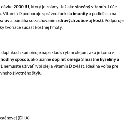
 dávke
2000 IU
, ktorý je známy tiež ako
slnečný vitamín.
Lúče
bu. Vitamín D podporuje správnu funkciu
imunity
a podieľa sa na
valov
a pomáha so zachovaním
zdravých zubov
aj
kostí
. Podporuje
ky tvoriace súčasť kostnej hmoty.
 v doplnkoch kombinuje napríklad s rybím olejom, ako je tomu v
ohodlný spôsob
, ako účinne
doplniť omega 3
mastné kyseliny a
v1
nemusíte užívať rybí olej a vitamín D zvlášť. Ideálna voľba pre
ívneho životného štýlu.
exaénovej (DHA)