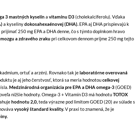
a 3 mastných kyselín
a
vitamínu D3
(cholekalciferolu). Vďaka
A)
a kyseliny
dokosahexaénovej (DHA).
EPA aj DHA prispievajú k
é prijímať 250 mg EPA a DHA denne, čo s týmto doplnkom hravo
 mozgu a zdravého zraku
pri celkovom dennom príjme 250 mg tejto
 kadmium, ortuť a arzén). Rovnako tak je
laboratórne overovaná
uktu je aj jeho čerstvosť, ktorá sa meria hodnotou
celkovej
ísla.
Medzinárodná organizácia pre EPA a DHA omega-3
(GOED)
oveľa nižšie hodnoty. Omega-3 + Vitamín D3 má hodnotu
TOTOX
sahuje
hodnotu 2,0,
teda výrazne pod limitom GOED (20) av súlade s
chováva
vysoký štandard kvality.
V praxi to znamená, že je
iny.