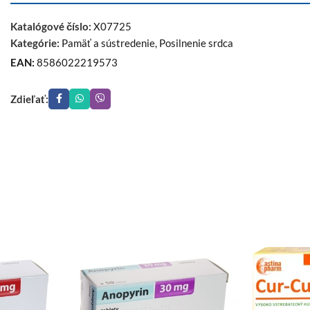
Katalógové číslo:
X07725
Kategórie:
Pamäť a sústredenie
,
Posilnenie srdca
EAN:
8586022219573
Zdieľať: