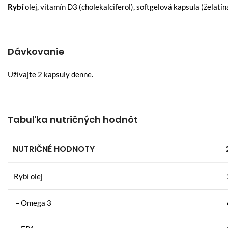
Rybí
olej, vitamín D3 (cholekalciferol), softgelová kapsula (želatína
Dávkovanie
Užívajte 2 kapsuly denne.
Tabuľka nutričných hodnôt
NUTRIČNÉ HODNOTY
Rybí olej
– Omega 3