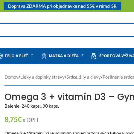
Doprava ZDARMA pri objednávke nad 55€ v rámci SR
TELO A PLEŤ
MATKA A DIEŤA
ŠPORTOVÁ VÝŽIV
Domov
/
Lieky a doplnky stravy
/
Srdce, žily a cievy
/
Posilnenie srdc
Omega 3 + vitamín D3 – G
Balenie: 240 kaps., 90 kaps.
8,75
€
s DPH
Omega 3 + Vitamín D3 je účinným spojením zdravých tukov v podo