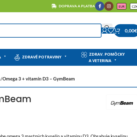
DOPRAVA A PLATBA
EUR
CZ
0,00
€
ZDRAV. POMÔCKY
A
ZDRAVÉ POTRAVINY
A VETERINA
a
/
Omega 3 + vitamín D3 – GymBeam
ymBeam
be omega 3 mastných kyselín a vitamínu D3. Obsahuje kyselinu