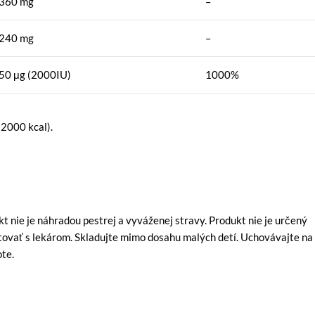
360 mg
–
240 mg
–
50 μg (2000IU)
1000%
 2000 kcal).
nie je náhradou pestrej a vyváženej stravy. Produkt nie je určený
ltovať s lekárom. Skladujte mimo dosahu malých detí. Uchovávajte na
ote.