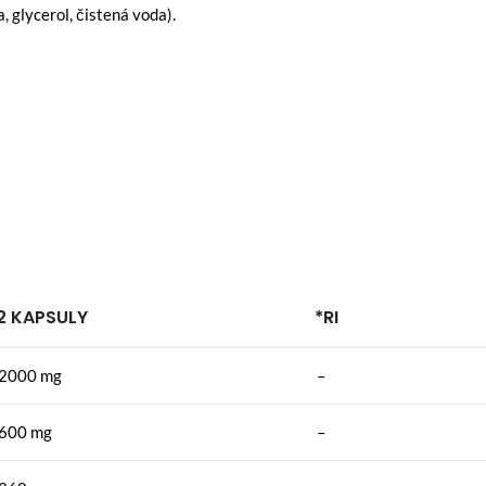
, glycerol, čistená voda).
2 KAPSULY
*RI
2000 mg
–
600 mg
–