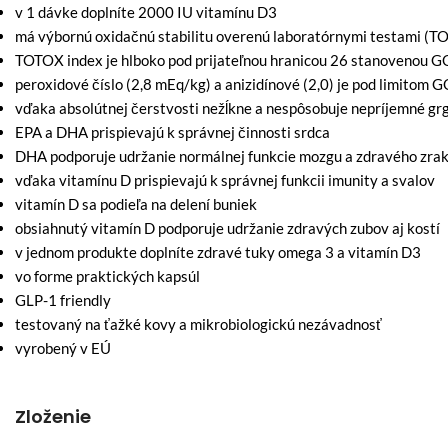
v 1 dávke doplníte 2000 IU vitamínu D3
má výbornú oxidačnú stabilitu overenú laboratórnymi testami (T
TOTOX index je hlboko pod prijateľnou hranicou 26 stanovenou 
peroxidové číslo (2,8 mEq/kg) a anizidínové (2,0) je pod limitom 
vďaka absolútnej čerstvosti nežĺkne a nespôsobuje nepríjemné gr
EPA a DHA prispievajú k správnej činnosti srdca
DHA podporuje udržanie normálnej funkcie mozgu a zdravého zra
vďaka vitamínu D prispievajú k správnej funkcii imunity a svalov
vitamín D sa podieľa na delení buniek
obsiahnutý vitamín D podporuje udržanie zdravých zubov aj kostí
v jednom produkte doplníte zdravé tuky omega 3 a vitamín D3
vo forme praktických kapsúl
GLP-1 friendly
testovaný na ťažké kovy a mikrobiologickú nezávadnosť
vyrobený v EÚ
Zloženie