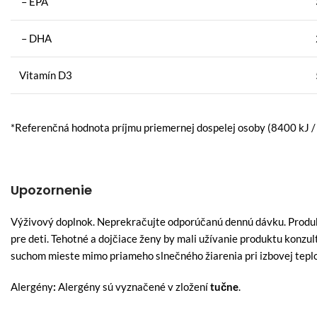
– EPA
– DHA
Vitamín D3
*Referenčná hodnota príjmu priemernej dospelej osoby (8400 kJ /
Upozornenie
Výživový doplnok. Neprekračujte odporúčanú dennú dávku. Produkt 
pre deti. Tehotné a dojčiace ženy by mali užívanie produktu konzu
suchom mieste mimo priameho slnečného žiarenia pri izbovej tepl
Alergény
:
Alergény sú vyznačené v zložení
tučne
.