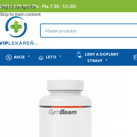
0911 678 900 (Po - Pia 7:30 - 15:30)
Skip to navigation
Skip to main content
LIEKY A DOPLNKY
AKCIE
LETO
STRAVY