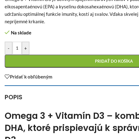
eikosapentaénovú (EPA) a kyselinu dokosahexaénovú (DHA), ktoré 
udržaniu optimálnej funkcie imunity, kostí aj svalov. Vďaka skvele
nepríjemné krkanie.
Na sklade
-
+
PRIDAŤ DO KOŠÍKA
Pridať k obľúbeným
POPIS
Omega 3 + Vitamín D3 – komb
DHA, ktoré prispievajú k správ