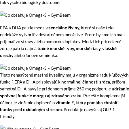
tak vysoko biologicky dostupné.
EPA a DHA patria medzi
esenciálne živiny,
ktoré si naše telo
nedokáže vytvoriť v dostatočnom množstve. Preto by sme ich mali
prijímať zo stravy alebo pomocou doplnkov. Medzi ich prirodzené
zdroje patria najmä
tučné morské ryby, morské riasy, vlašské
orechy
alebo ľanové semienka.
Tieto nenasýtené mastné kyseliny majú v organizme radu kľúčových
funkcií. EPA a DHA prispievajú k
normálnej činnosti srdca,
pričom
samotná DHA navyše pri dennom príjme 250 mg podporuje
udržanie
správnej funkcie mozgu aj zdravého zraku.
Pre ešte komplexnejší
účinok je zloženie doplnené o
vitamín E,
ktorý
pomáha chrániť
bunky pred oxidačným stresom.
Produkt je navyše aj GLP‑1
friendly.