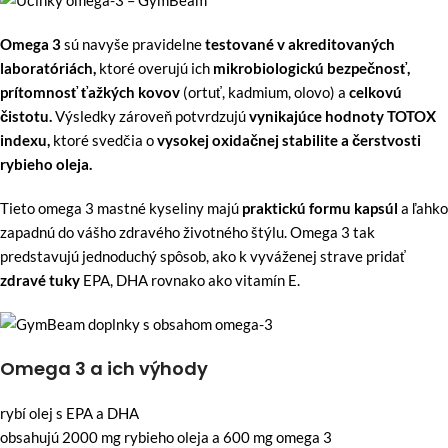
Omega 3
sú navyše pravidelne
testované v akreditovaných
laboratóriách,
ktoré overujú ich
mikrobiologickú bezpečnosť,
prítomnosť ťažkých kovov
(ortuť, kadmium, olovo) a
celkovú
čistotu.
Výsledky zároveň potvrdzujú
vynikajúce hodnoty TOTOX
indexu,
ktoré svedčia o
vysokej oxidačnej stabilite a čerstvosti
rybieho oleja.
Tieto omega 3 mastné kyseliny majú
praktickú formu kapsúl
a ľahko
zapadnú do vášho zdravého životného štýlu. Omega 3 tak
predstavujú jednoduchý spôsob, ako k vyváženej strave pridať
zdravé tuky
EPA, DHA rovnako ako vitamín E.
Omega 3 a ich výhody
rybí olej s EPA a DHA
obsahujú 2000 mg rybieho oleja a 600 mg omega 3