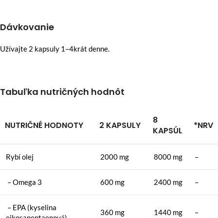
Dávkovanie
Užívajte 2 kapsuly 1–4krát denne.
Tabuľka nutričných hodnôt
8
NUTRIČNÉ HODNOTY
2 KAPSULY
*NRV
KAPSÚL
Rybí olej
2000 mg
8000 mg
–
– Omega 3
600 mg
2400 mg
–
– EPA (kyselina
360 mg
1440 mg
–
eikosapentaenová)