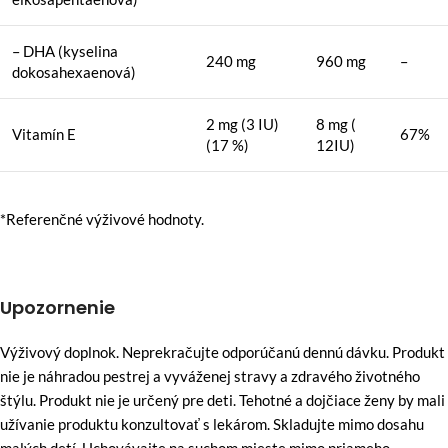
– DHA (kyselina
240 mg
960 mg
–
dokosahexaenová)
2 mg (3 IU)
8 mg (
Vitamín E
67%
(17 %)
12IU)
*Referenčné výživové hodnoty.
Upozornenie
Výživový doplnok. Neprekračujte odporúčanú dennú dávku. Produkt
nie je náhradou pestrej a vyváženej stravy a zdravého životného
štýlu. Produkt nie je určený pre deti. Tehotné a dojčiace ženy by mali
užívanie produktu konzultovať s lekárom. Skladujte mimo dosahu
malých detí. Uchovávajte na suchom mieste mimo priameho