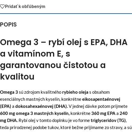
Pridať k obľúbeným
POPIS
Omega 3 – rybí olej s EPA, DHA
a vitamínom E, s
garantovanou čistotou a
kvalitou
Omega 3
sú zdrojom kvalitného
rybieho oleja
s obsahom
esenciálnych mastných kyselín, konkrétne
eikosapentaénovej
(EPA)
a
dokosahexaénovej (DHA).
V jednej dávke potom prijmete
600 mg omega 3 mastných kyselín,
konkrétne
360 mg EPA
a
240
mg DHA.
Rybí olej v tomto doplnku je vo forme
triglyceridov (TG)
,
teda prirodzenej podobe tukov, ktoré bežne prijímame zo stravy, a sú