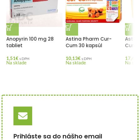
Anopyrin 100 mg 28
Astina Pharm Cur-
Astin
tabliet
Cum 30 kapsúl
Cum 6
1,51
€
10,13
€
17,40
€
s DPH
s DPH
Na sklade
Na sklade
Na skl
Prihláste sa do nášho email