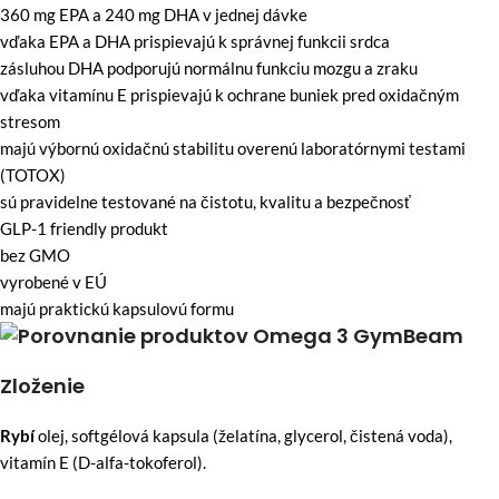
360 mg EPA a 240 mg DHA v jednej dávke
vďaka EPA a DHA prispievajú k správnej funkcii srdca
zásluhou DHA podporujú normálnu funkciu mozgu a zraku
vďaka vitamínu E prispievajú k ochrane buniek pred oxidačným
stresom
majú výbornú oxidačnú stabilitu overenú laboratórnymi testami
(TOTOX)
sú pravidelne testované na čistotu, kvalitu a bezpečnosť
GLP-1 friendly produkt
bez GMO
vyrobené v EÚ
majú praktickú kapsulovú formu
Zloženie
Rybí
olej, softgélová kapsula (želatína, glycerol, čistená voda),
vitamín E (D-alfa-tokoferol).