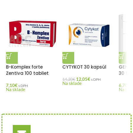
B-Komplex forte
CYTYKOT 30 kapsúl
GENERI
Zentiva 100 tabliet
30 tab
12,05
€
14,20
€
s DPH
Na sklade
7,10
€
6,70
€
s DPH
Na sklade
Na skl