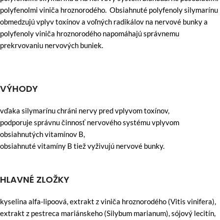
polyfenolmi viniča hroznorodého. Obsiahnuté polyfenoly silymarínu
obmedzujú vplyv toxínov a voľných radikálov na nervové bunky a
polyfenoly viniča hroznorodého napomáhajú správnemu
prekrvovaniu nervových buniek.
VÝHODY
vďaka silymarínu chráni nervy pred vplyvom toxínov,
podporuje správnu činnosť nervového systému vplyvom
obsiahnutých vitamínov B,
obsiahnuté vitamíny B tiež vyživujú nervové bunky.
HLAVNÉ ZLOŽKY
kyselina alfa-lipoová, extrakt z viniča hroznorodého (Vitis vinifera),
extrakt z pestreca mariánskeho (Silybum marianum), sójový lecitín,