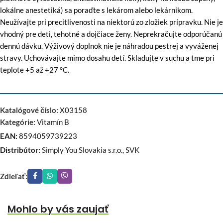
lokálne anestetiká) sa poraďte s lekárom alebo lekárnikom.
Neužívajte pri precitlivenosti na niektorú zo zložiek prípravku. Nie je
vhodný pre deti, tehotné a dojčiace ženy. Neprekračujte odporúčanú
dennú dávku. Výživový doplnok nie je náhradou pestrej a vyváženej
stravy. Uchovávajte mimo dosahu detí. Skladujte v suchu a tme pri
teplote +5 až +27 °C.
Katalógové číslo:
X03158
Kategórie:
Vitamín B
EAN:
8594059739223
Distribútor:
Simply You Slovakia s.r.o., SVK
Zdieľať:
Mohlo by vás zaujať