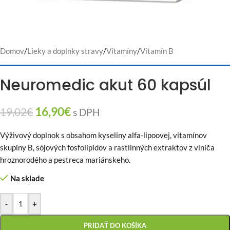
Domov
/
Lieky a doplnky stravy
/
Vitamíny
/
Vitamín B
Neuromedic akut 60 kapsúl
16,90
€
19,02
€
s DPH
Výživový doplnok s obsahom kyseliny alfa-lipoovej, vitamínov
skupiny B, sójových fosfolipidov a rastlinných extraktov z viniča
hroznorodého a pestreca mariánskeho.
Na sklade
-
+
PRIDAŤ DO KOŠÍKA