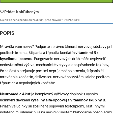
Pridať k obľúbeným
Najnižšia cena produktu za 30 dní pred zľavou:
19,02
€
s DPH
POPIS
Mravčia vám nervy? Podporte správnu činnosť nervovej sústavy pri
pocitoch brnenia, štípania a tŕpnutia končatín
vitamínmi B s
kyselinou lipoovou
. Fungovanie nervových dráh môže ovplyvniť
nedostatočná výživa, mechanické vplyvy alebo pôsobenie toxínov,
čo sa často prejavuje pocitmi nepríjemného brnenia, štípania či
mravčenia končatín, citlivosťou nervového systému alebo pocitom
tŕpnucich a nepokojných končatín.
Neuromedic Akut
je komplexný výživový doplnok s vysoko
účinnými dávkami
kyseliny alfa-lipoovej a vitamínov skupiny B
.
Priaznivé účinky sú zosilnené sójovými fosfolipidmi, rastlinnými
polyfenolmi silymarínu a na nervový systém blahodarne pôsobiacimi