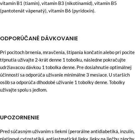
vitamín B1 (tiamín), vitamín B3 (nikotínamid), vitamín B5
(pantotenát vápenatý), vitamín B6 (pyridoxín).
ODPORÚČANÉ DÁVKOVANIE
Pri pocitoch brnenia, mravčenia, štípania končatín alebo pri pocite
tŕpnutia užívajte 2-krát denne 1 tobolku, následne pokračujte
udržiavacou dávkou 1 tobolka denne. Pre dosiahnutie optimálnej
účinnosti sa odporúča užívanie minimálne 3 mesiace. U starších
osôb sa odporúča dlhodobé užívanie 1 tobolky denne. Tobolky
užívajte spolu s jedlom.
UPOZORNENIE
Pred súčasným užívaním s liekmi (perorálne antidiabetiká, inzulín,
platinové cytostatiká, antiastmatické lieky, lieky na liečbu zápchy,