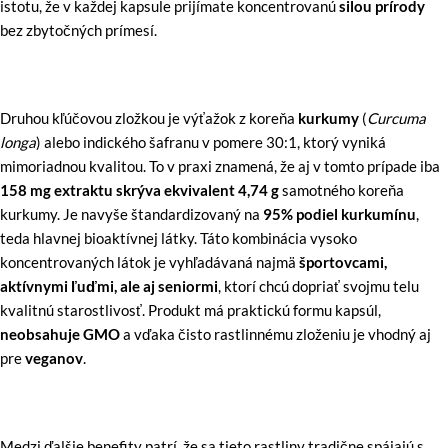
istotu, že v každej kapsule prijímate koncentrovanú
silou prírody
bez zbytočných prímesí.
Druhou kľúčovou zložkou je výťažok z koreňa
kurkumy
(
Curcuma
longa
)
alebo indického šafranu v pomere 30:1, ktorý vyniká
mimoriadnou kvalitou. To v praxi znamená, že aj v tomto prípade iba
158 mg extraktu skrýva ekvivalent 4,74 g
samotného koreňa
kurkumy. Je navyše štandardizovaný na
95% podiel kurkumínu
,
teda hlavnej bioaktívnej látky. Táto kombinácia vysoko
koncentrovaných látok je vyhľadávaná najmä
športovcami,
aktívnymi ľuďmi, ale aj seniormi
, ktorí chcú dopriať svojmu telu
kvalitnú starostlivosť. Produkt má praktickú formu kapsúl,
neobsahuje GMO
a vďaka čisto rastlinnému zloženiu je vhodný aj
pre
veganov
.
Medzi ďalšie benefity patrí, že sa tieto rastliny tradične spájajú s