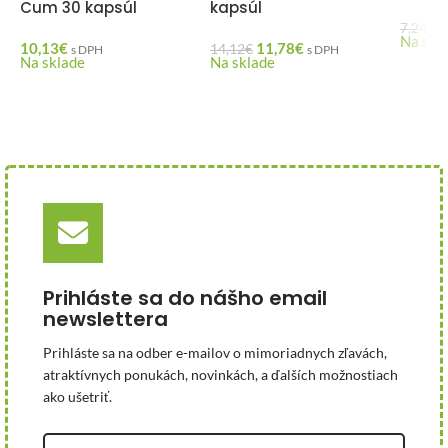
Cum 30 kapsúl
kapsúl
5
7,24
€
Na skl
10,13
€
11,78
€
14,12
€
s DPH
s DPH
Na sklade
Na sklade
Prihláste sa do nášho email
newslettera
Prihláste sa na odber e-mailov o mimoriadnych zľavách,
atraktívnych ponukách, novinkách, a ďalších možnostiach
ako ušetriť.