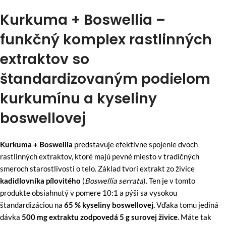
Kurkuma + Boswellia –
funkčný komplex rastlinných
extraktov so
štandardizovaným podielom
kurkumínu a kyseliny
boswellovej
Kurkuma + Boswellia
predstavuje efektívne spojenie dvoch
rastlinných extraktov, ktoré majú pevné miesto v tradičných
smeroch starostlivosti o telo. Základ tvorí extrakt zo živice
kadidlovníka pílovitého
(
Boswellia serrata
). Ten je v tomto
produkte obsiahnutý v pomere 10:1 a pýši sa vysokou
štandardizáciou na
65 % kyseliny boswellovej.
Vďaka tomu jediná
dávka
500 mg extraktu zodpovedá 5 g surovej živice
. Máte tak