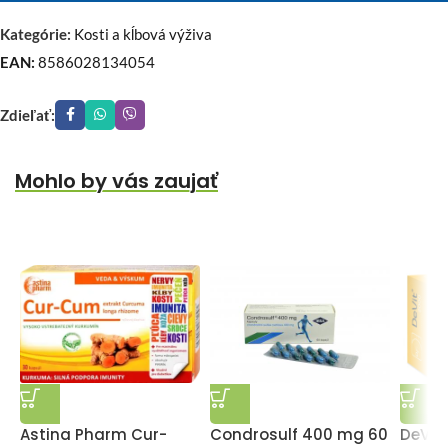
Kategórie:
Kosti a kĺbová výživa
EAN:
8586028134054
Zdieľať:
Mohlo by vás zaujať
Astina Pharm Cur-
Condrosulf 400 mg 60
DeVit