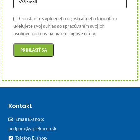
Odoslaním vyplneného registračného formulára
udeľujete svoj súhlas so spracúvaním svojich
osobných údajov na marketingové účely.
Kontakt
Email E-shop:
podpora@viplekaren.sk
Telefón E-shop: