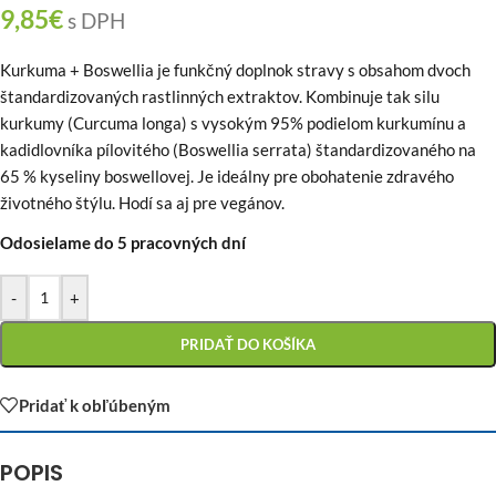
9,85
€
s DPH
Kurkuma + Boswellia je funkčný doplnok stravy s obsahom dvoch
štandardizovaných rastlinných extraktov. Kombinuje tak silu
kurkumy (Curcuma longa) s vysokým 95% podielom kurkumínu a
kadidlovníka pílovitého (Boswellia serrata) štandardizovaného na
65 % kyseliny boswellovej. Je ideálny pre obohatenie zdravého
životného štýlu. Hodí sa aj pre vegánov.
Odosielame do 5 pracovných dní
-
+
PRIDAŤ DO KOŠÍKA
Pridať k obľúbeným
POPIS