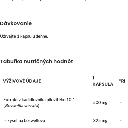
Dávkovanie
Užívajte 1 kapsulu denne.
Tabuľka nutričných hodnôt
1
VÝŽIVOVÉ ÚDAJE
*RI
KAPSULA
Extrakt z kadidlovníka pílovitého 10:1
500 mg
–
(
Boswellia serrata
)
– kyselina boswellová
325 mg
–