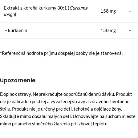
Extrakt z koreňa kurkumy 30:1 (
Curcuma
158 mg
–
longa
)
– kurkumín
150 mg
–
*Referenčná hodnota príjmu dospelej osoby nie je stanovená.
Upozornenie
Doplnok stravy. Neprekračujte odporúčanú dennú dávku. Produkt
nie je náhradou pestrej a vyváženej stravy a zdravého životného
štýlu. Produkt nie je určený pre deti, tehotné a dojčiace ženy.
Skladujte mimo dosahu malých detí. Uchovávajte na suchom mieste
mimo priameho slnečného žiarenia pri izbovej teplote.