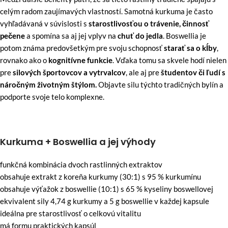
celým radom zaujímavých vlastností. Samotná kurkuma je často
vyhľadávaná v súvislosti s
starostlivosťou o trávenie, činnosť
pečene
a spomína sa aj jej vplyv na
chuť do jedla
. Boswellia je
potom známa predovšetkým pre svoju schopnosť
starať sa o kĺby
,
rovnako ako o
kognitívne funkcie
. Vďaka tomu sa skvele hodí nielen
pre
silových športovcov a vytrvalcov
, ale aj pre
študentov či ľudí s
náročným životným štýlom.
Objavte silu týchto tradičných bylín a
podporte svoje telo komplexne.
Kurkuma + Boswellia a jej výhody
funkčná kombinácia dvoch rastlinných extraktov
obsahuje extrakt z koreňa kurkumy (30:1) s 95 % kurkumínu
obsahuje výťažok z boswellie (10:1) s 65 % kyseliny boswellovej
ekvivalent sily 4,74 g kurkumy a 5 g boswellie v každej kapsule
ideálna pre starostlivosť o celkovú vitalitu
má formu praktických kapsúl