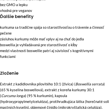
bez GMO a lepku
vhodná pre veganov
Ďalšie benefity
kurkuma sa tradične spája so starostlivosťou o trávenie a činnosť
pečene
zásluhou kurkumy môže mať vplyv aj na chuť do jedla
boswellia je vyhľadávaná pre starostlivosť o kĺby
medzi vlastnosti boswellie patrí aj súvislosť s kognitívnymi
funkciami
Zloženie
Extrakt z kadidlovníka pílovitého 10:1 (živica) (
Boswellia serrata
)
(65 % kyselina boswellová), extrakt z koreňa kurkumy 30:1
(
Curcuma longa
) (95 % kurkumín), kapsula
(hydroxypropylmetylcelulóza), protihrudkujúca látka (horečnaté soli
mastných kyselín), objemové činidlo (mikrokryštalická celulóza).