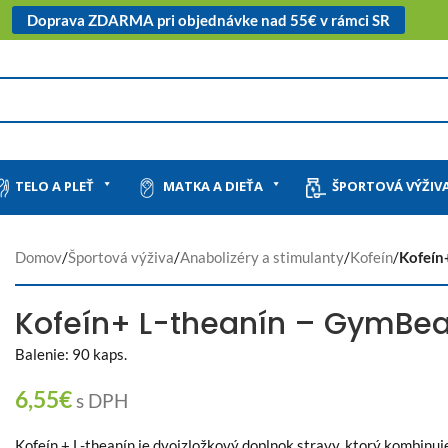
Doprava ZDARMA pri objednávke nad 55€ v rámci SR
TELO A PLEŤ
MATKA A DIEŤA
ŠPORTOVÁ VÝŽIV
Domov
/
Športová výživa
/
Anabolizéry a stimulanty
/
Kofeín
/
Kofeín
Kofeín+ L-theanín – GymB
Balenie: 90 kaps.
6,55
€
s DPH
Kofeín + L-theanín je dvojzložkový doplnok stravy, ktorý kombinu