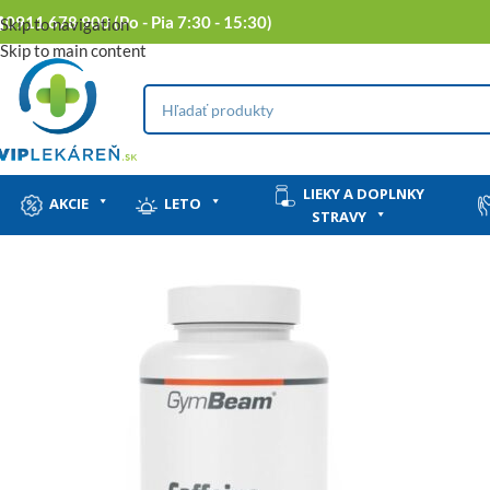
0911 678 900 (Po - Pia 7:30 - 15:30)
Skip to navigation
Skip to main content
LIEKY A DOPLNKY
AKCIE
LETO
STRAVY