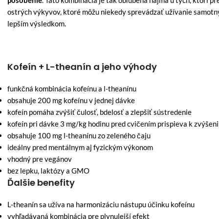
pôsobenie
. Táto kombinácia je tak obľúbená najmä u tých, ktorí pr
ostrých výkyvov, ktoré môžu niekedy sprevádzať užívanie samotnýc
lepším výsledkom.
Kofeín + L-theanín a jeho výhody
funkčná kombinácia kofeínu a l-theanínu
obsahuje 200 mg kofeínu v jednej dávke
kofeín pomáha zvýšiť čulosť, bdelosť a zlepšiť sústredenie
kofeín pri dávke 3 mg/kg hodinu pred cvičením prispieva k zvýšen
obsahuje 100 mg l-theanínu zo zeleného čaju
ideálny pred mentálnym aj fyzickým výkonom
vhodný pre vegánov
bez lepku, laktózy a GMO
Ďalšie benefity
L-theanín sa užíva na harmonizáciu nástupu účinku kofeínu
vyhľadávaná kombinácia pre plynulejší efekt