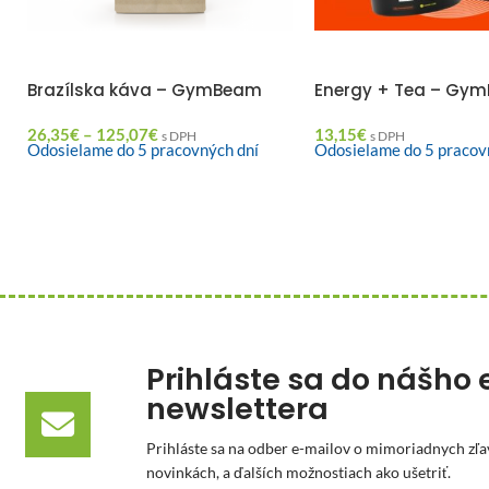
Brazílska káva – GymBeam
Energy + Tea – Gy
26,35
€
–
125,07
€
13,15
€
s DPH
s DPH
Odosielame do 5 pracovných dní
Odosielame do 5 pracov
Prihláste sa do nášho 
newslettera
Prihláste sa na odber e-mailov o mimoriadnych zľa
novinkách, a ďalších možnostiach ako ušetriť.