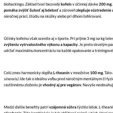
biohackingu. Základ tvorí bezvodý
kofeín
v účinnej dávke
200 mg
pomáha zvýšiť čulosť aj bdelosť
a zároveň
zlepšuje sústredenie 
náročnej práci, štúdiu na skúšky alebo pri dlhom šoférovaní.
Účinky kofeínu však oceníte aj v športe. Pri príjme 3 mg na kg tele
zvýšeniu vytrvalostného výkonu a kapacity
. Je preto skvelým p
udržať maximálnu koncentráciu na každé opakovanie a tréningové 
Celú zmes harmonicky dopĺňa
L-theanín
v množstve
100 mg
. Tát
sinensis)
. Ide tak o ideálnu voľbu pred náročným mentálnym či fy
rastlinnému zloženiu je
vhodný aj pre vegánov
. Navyše neobsahu
Medzi ďalšie benefity patrí
vzájomná súhra
týchto látok. L-theaní