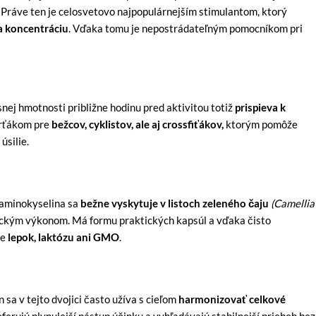
. Práve ten je celosvetovo najpopulárnejším stimulantom, ktorý
a koncentráciu
. Vďaka tomu je nepostrádateľným pomocníkom pri
snej hmotnosti približne hodinu pred aktivitou totiž
prispieva k
arťákom pre
bežcov, cyklistov, ale aj crossfiťákov,
ktorým pomôže
úsilie.
o aminokyselina sa
bežne vyskytuje v listoch zeleného čaju
(Camellia
zickým výkonom. Má formu praktických kapsúl a vďaka čisto
je
lepok, laktózu ani GMO
.
n sa v tejto dvojici často užíva s cieľom
harmonizovať celkové