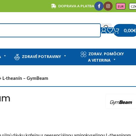
DOPRAVA A PLATBA
EUR
CZ
0,00
€
ZDRAV. POMÔCKY
A
ZDRAVÉ POTRAVINY
A VETERINA
+ L-theanín – GymBeam
eam
je silnú dávku kofeínu s neesenciálnou aminokyselinou L-theanínom.