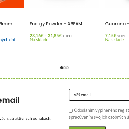
mBeam
Energy Powder – XBEAM
Guarana 
23,16
€
–
31,85
€
7,15
€
s DPH
s DPH
ných dní
Na sklade
Na sklade
email
Odoslaním vyplneného regist
spracúvaním svojich osobných ú
vách, atraktívnych ponukách,