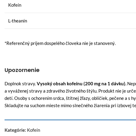
Kofeín
L-theanín
*Referenčný príjem dospelého človeka nie je stanovený.
Upozornenie
Doplnok stravy.
Vysoký obsah kofeínu (200 mg na 1 dávku).
Nepr
a vyváženej stravy a zdravého životného štýlu. Produkt nie je urč
detí. Osoby s ochorením srdca, štítnej žľazy, obličiek, pečene a s 
Skladujte na suchom mieste mimo slnečného žiarenia pri izbovej te
Kategórie:
Kofeín