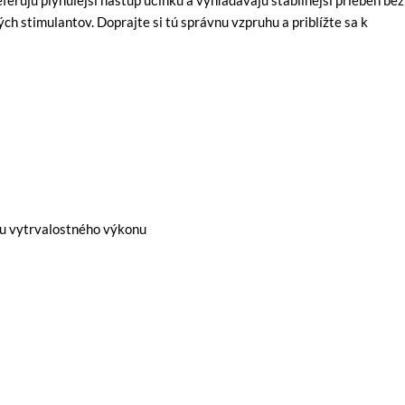
eferujú plynulejší nástup účinku a vyhľadávajú stabilnejší priebeh bez
h stimulantov. Doprajte si tú správnu vzpruhu a priblížte sa k
iu vytrvalostného výkonu