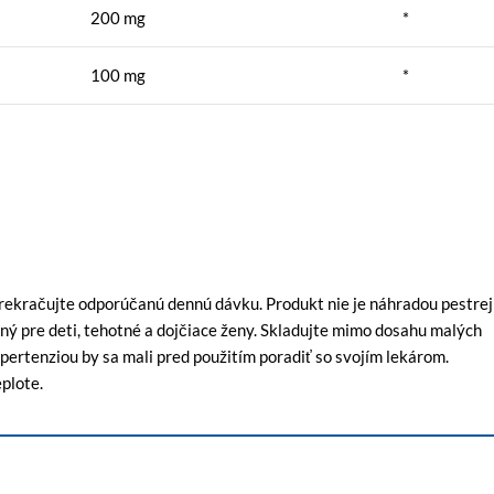
200 mg
*
100 mg
*
ekračujte odporúčanú dennú dávku. Produkt nie je náhradou pestrej
ený pre deti, tehotné a dojčiace ženy. Skladujte mimo dosahu malých
hypertenziou by sa mali pred použitím poradiť so svojím lekárom.
plote.