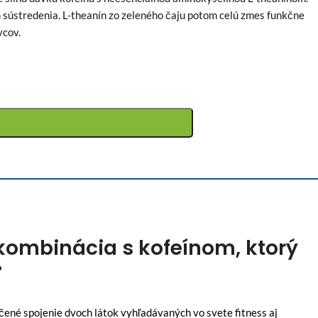
m sústredenia. L-theanín zo zeleného čaju potom celú zmes funkčne
vcov.
 kombinácia s kofeínom, ktorý
ť
čené spojenie dvoch látok vyhľadávaných vo svete fitness aj