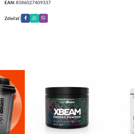
EAN:
8586027409337
Zdieľať: