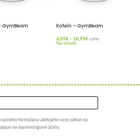
– GymBeam
Kofeín – GymBeam
6,05
€
–
10,95
€
s DPH
Na sklade
račného formulára udeľujete svoj súhlas so
dajov na marketingové účely.