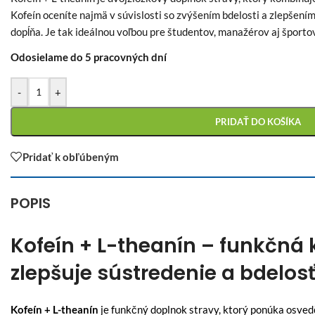
Kofeín oceníte najmä v súvislosti so zvýšením bdelosti a zlepšení
dopĺňa. Je tak ideálnou voľbou pre študentov, manažérov aj športo
Odosielame do 5 pracovných dní
-
+
PRIDAŤ DO KOŠÍKA
Pridať k obľúbeným
POPIS
Kofeín + L-theanín – funkčná
zlepšuje sústredenie a bdelos
Kofeín + L-theanín
je funkčný doplnok stravy, ktorý ponúka osved