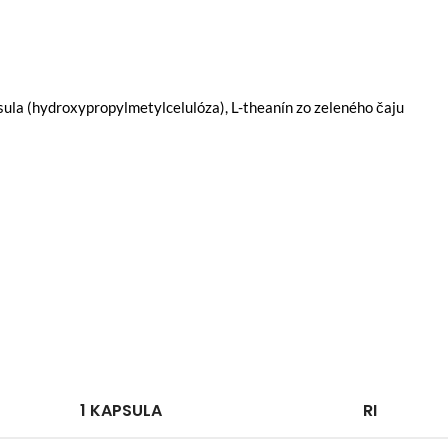
sula (hydroxypropylmetylcelulóza), L-theanín zo zeleného čaju
1 KAPSULA
RI