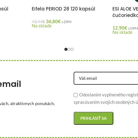
psúl
Eifela PERIOD 28 120 kapsúl
ESI ALOE V
čučoriedk
36,80
€
43,44
€
s DPH
Na sklade
12,90
€
s DP
Na sklade
email
Odoslaním vyplneného regist
spracúvaním svojich osobných ú
vách, atraktívnych ponukách,