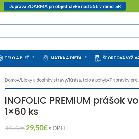
Doprava ZDARMA pri objednávke nad 55€ v rámci SR
TELO A PLEŤ
MATKA A DIEŤA
ŠPORTOVÁ VÝŽIV
Domov
/
Lieky a doplnky stravy
/
Krása, telo a pohyb
/
Prípravky pre
INOFOLIC PREMIUM prášok vo
1×60 ks
29,50
€
44,72
€
s DPH