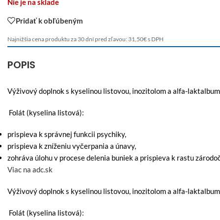
Nie je na sklade
Pridať k obľúbeným
Najnižšia cena produktu za 30 dní pred zľavou:
31,50
€
s DPH
POPIS
Výživový doplnok s kyselinou listovou, inozitolom a alfa-laktalbu
Folát (kyselina listová):
prispieva k správnej funkcii psychiky,
prispieva k zníženiu vyčerpania a únavy,
zohráva úlohu v procese delenia buniek a prispieva k rastu zárod
Viac na adc.sk
Výživový doplnok s kyselinou listovou, inozitolom a alfa-laktalbu
Folát (kyselina listová):