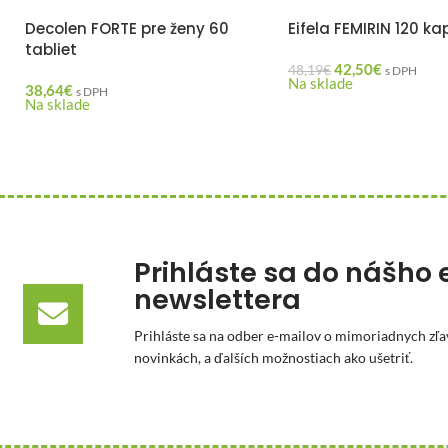
Decolen FORTE pre ženy 60
Eifela FEMIRIN 120 ka
tabliet
42,50
€
48,19
€
s DPH
Na sklade
38,64
€
s DPH
Na sklade
Prihláste sa do nášho 
newslettera
Prihláste sa na odber e-mailov o mimoriadnych zľa
novinkách, a ďalších možnostiach ako ušetriť.