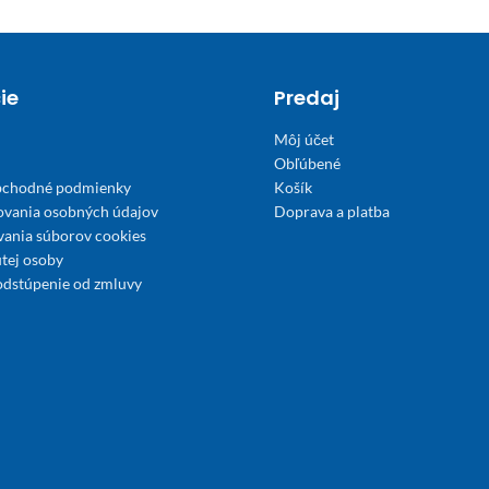
ie
Predaj
Môj účet
Obľúbené
bchodné podmienky
Košík
ovania osobných údajov
Doprava a platba
́vania súborov cookies
tej osoby
odstúpenie od zmluvy