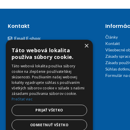
Kontakt
Informác
Články
Email E-shop:
×
Kontakt
podpora@viplekaren.sk
Táto webová lokalita
Všeobecné o
Telefón E-shop:
používa súbory cookie.
Zásady sprac
Zásady použi
0911 678 900
(Po - Pia 7:30 - 15:30)
Táto webová lokalita používa súbory
Súhlas dotknu
cookie na zlepšenie používateľskej
Telefón kamenná Lekáreň VIP Košice:
Formulár na 
skúsenosti. Používaním našej webovej
055 307 78 30
lokality vyjadrujete súhlas s používaním
všetkých súborov cookie v súlade s našimi
(Po - Ne 8:00 - 18:00)
zásadami používania súborov cookie.
Prečítať viac
Adresa Lekáreň VIP:
Severné nábrežie 45, 040 01 Košice
PRIJAŤ VŠETKO
ODMIETNUŤ VŠETKO