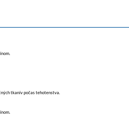
mínom.
očných tkanív počas tehotenstva.
mínom.