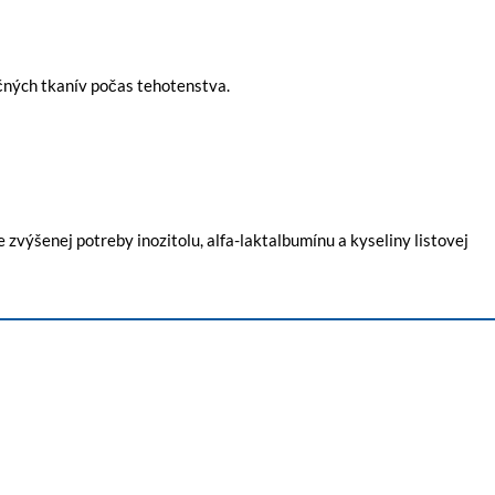
očných tkanív počas tehotenstva.
ýšenej potreby inozitolu, alfa-laktalbumínu a kyseliny listovej