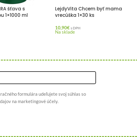
ERA šťava s
LejdyVita Chcem byť mama
ou 1×1000 ml
vrecúška 1×30 ks
10,90
€
H
s DPH
Na sklade
račného formulára udeľujete svoj súhlas so
dajov na marketingové účely.