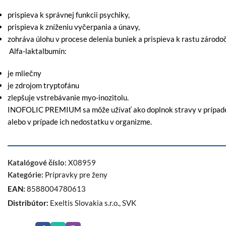
prispieva k správnej funkcii psychiky,
prispieva k zníženiu vyčerpania a únavy,
zohráva úlohu v procese delenia buniek a prispieva k rastu zárod
Alfa-laktalbumín:
je mliečny
je zdrojom tryptofánu
zlepšuje vstrebávanie myo-inozitolu.
INOFOLIC PREMIUM sa môže užívať ako doplnok stravy v prípade zv
alebo v prípade ich nedostatku v organizme.
Katalógové číslo:
X08959
Kategórie:
Prípravky pre ženy
EAN:
8588004780613
Distribútor:
Exeltis Slovakia s.r.o., SVK