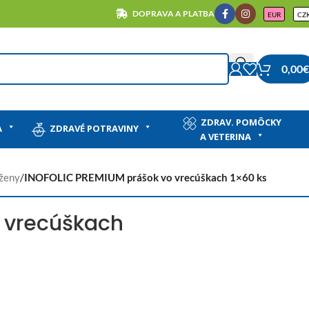
DOPRAVA A PLATBA
EUR
CZ
0,00
€
ZDRAV. POMÔCKY
A
ZDRAVÉ POTRAVINY
A VETERINA
 ženy
/
INOFOLIC PREMIUM prášok vo vrecúškach 1×60 ks
 vrecúškach