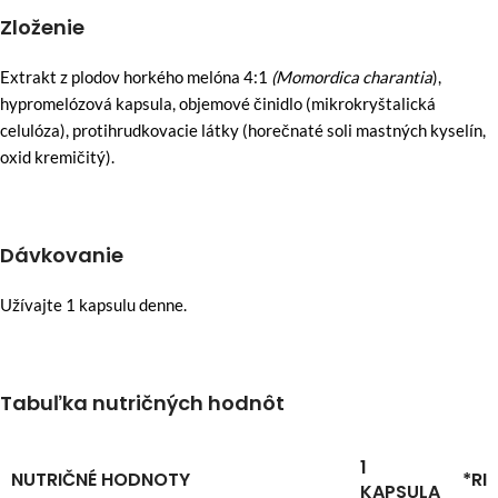
Zloženie
Extrakt z plodov horkého melóna 4:1
(Momordica charantia
),
hypromelózová kapsula, objemové činidlo (mikrokryštalická
celulóza), protihrudkovacie látky (horečnaté soli mastných kyselín,
oxid kremičitý).
Dávkovanie
Užívajte 1 kapsulu denne.
Tabuľka nutričných hodnôt
1
NUTRIČNÉ HODNOTY
*RI
KAPSULA