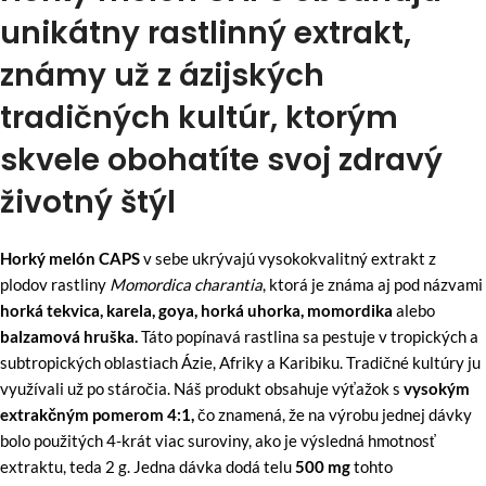
unikátny rastlinný extrakt,
známy už z ázijských
tradičných kultúr, ktorým
skvele obohatíte svoj zdravý
životný štýl
Horký melón CAPS
v sebe ukrývajú vysokokvalitný extrakt z
plodov rastliny
Momordica charantia
, ktorá je známa aj pod názvami
horká tekvica, karela, goya, horká uhorka, momordika
alebo
balzamová hruška.
Táto popínavá rastlina sa pestuje v tropických a
subtropických oblastiach Ázie, Afriky a Karibiku.
Tradičné kultúry ju
využívali už po stáročia. Náš produkt obsahuje výťažok s
vysokým
extrakčným pomerom 4:1,
čo znamená, že na výrobu jednej dávky
bolo použitých 4-krát viac suroviny, ako je výsledná hmotnosť
extraktu, teda 2 g. Jedna dávka dodá telu
500 mg
tohto