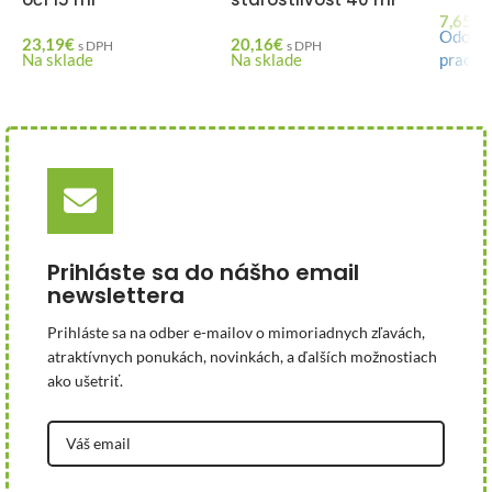
7,65
€
Odosie
23,19
€
20,16
€
s DPH
s DPH
Na sklade
Na sklade
pracov
Prihláste sa do nášho email
newslettera
Prihláste sa na odber e-mailov o mimoriadnych zľavách,
atraktívnych ponukách, novinkách, a ďalších možnostiach
ako ušetriť.