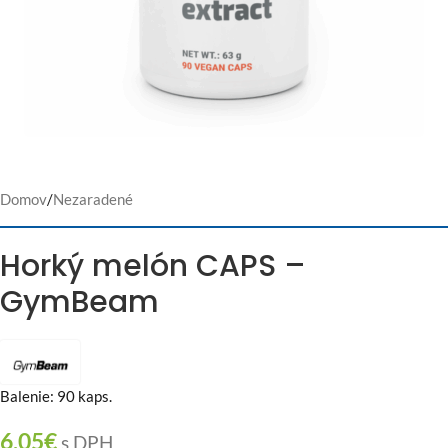
Domov
/
Nezaradené
Horký melón CAPS –
GymBeam
Balenie: 90 kaps.
6,05
€
s DPH