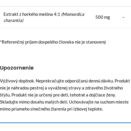
Extrakt z horkého melóna 4:1
(Momordica
500 mg
–
charantia)
*Referenčný príjem dospelého človeka nie je stanovený
Upozornenie
Výživový doplnok. Neprekračujte odporúčanú dennú dávku. Produkt
nie je náhradou pestrej a vyváženej stravy a zdravého životného
štýlu. Produkt nie je určený pre deti, tehotné a dojčiace ženy.
Skladujte mimo dosahu malých detí. Uchovávajte na suchom mieste
mimo priameho slnečného žiarenia pri izbovej teplote.