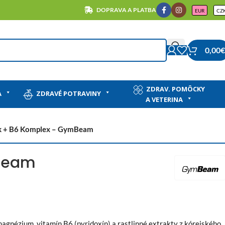
DOPRAVA A PLATBA
EUR
CZ
0,00
€
ZDRAV. POMÔCKY
A
ZDRAVÉ POTRAVINY
A VETERINA
k + B6 Komplex – GymBeam
mBeam
agnézium, vitamín B6 (pyridoxín) a rastlinné extrakty z kórejského