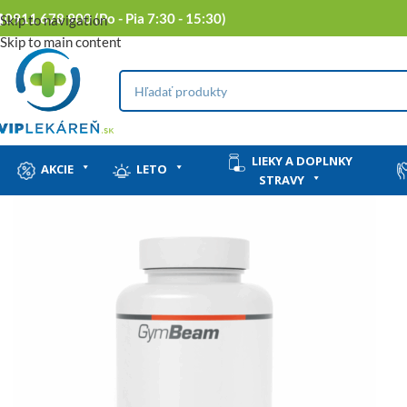
0911 678 900 (Po - Pia 7:30 - 15:30)
Skip to navigation
Skip to main content
LIEKY A DOPLNKY
AKCIE
LETO
STRAVY