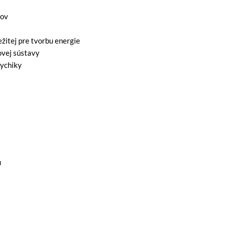
dov
ežitej pre tvorbu energie
ovej sústavy
sychiky
u