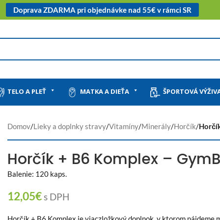
Doprava ZDARMA pri objednávke nad 55€ v rámci SR
TELO A PLEŤ
MATKA A DIEŤA
ŠPORTOVÁ VÝŽIV
Domov
/
Lieky a doplnky stravy
/
Vitamíny
/
Minerály
/
Horčík
/
Horčí
Horčík + B6 Komplex – Gy
Balenie: 120 kaps.
12,05
€
s DPH
Horčík + B6 Komplex je viaczložkový doplnok, v ktorom nájdeme m