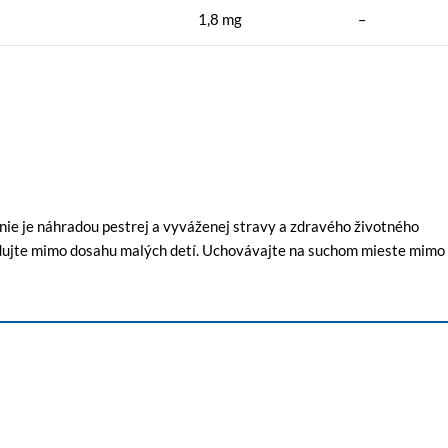
1,8 mg
–
ie je náhradou pestrej a vyváženej stravy a zdravého životného
kladujte mimo dosahu malých detí. Uchovávajte na suchom mieste mimo