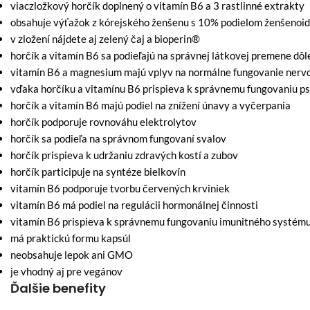
viaczložkový horčík doplnený o vitamín B6 a 3 rastlinné extrakty
obsahuje výťažok z kórejského ženšenu s 10% podielom ženšenoi
v zložení nájdete aj zelený čaj a bioperin®
horčík a vitamín B6 sa podieľajú na správnej látkovej premene dôl
vitamín B6 a magnesium majú vplyv na normálne fungovanie nerv
vďaka horčíku a vitamínu B6 prispieva k správnemu fungovaniu p
horčík a vitamín B6 majú podiel na znížení únavy a vyčerpania
horčík podporuje rovnováhu elektrolytov
horčík sa podieľa na správnom fungovaní svalov
horčík prispieva k udržaniu zdravých kostí a zubov
horčík participuje na syntéze bielkovín
vitamín B6 podporuje tvorbu červených krviniek
vitamín B6 má podiel na regulácii hormonálnej činnosti
vitamín B6 prispieva k správnemu fungovaniu imunitného systém
má praktickú formu kapsúl
neobsahuje lepok ani GMO
je vhodný aj pre vegánov
Ďalšie benefity