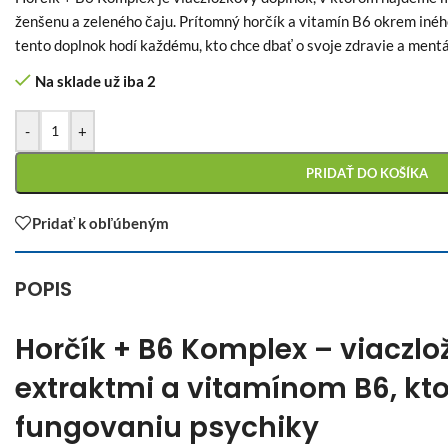
ženšenu a zeleného čaju. Prítomný horčík a vitamín B6 okrem iné
tento doplnok hodí každému, kto chce dbať o svoje zdravie a ment
Na sklade už iba 2
-
+
PRIDAŤ DO KOŠÍKA
Pridať k obľúbeným
POPIS
Horčík + B6 Komplex – viaczlo
extraktmi a vitamínom B6, kt
fungovaniu psychiky