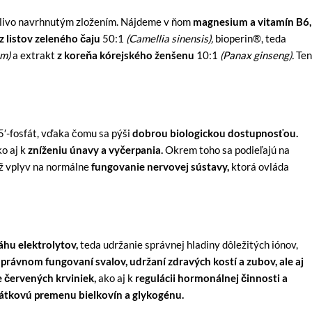
stlivo navrhnutým zložením. Nájdeme v ňom
magnesium a vitamín B6,
z listov zeleného čaju
50:1
(Camellia sinensis),
bioperin®, teda
um)
a extrakt
z koreňa kórejského ženšenu
10:1
(Panax ginseng).
Ten
5′-fosfát, vďaka čomu sa pýši
dobrou biologickou dostupnosťou.
ko aj k
zníženiu únavy a vyčerpania.
Okrem toho sa podieľajú na
ž vplyv na normálne
fungovanie nervovej sústavy,
ktorá ovláda
hu elektrolytov,
teda udržanie správnej hladiny dôležitých iónov,
správnom fungovaní svalov, udržaní zdravých kostí a zubov, ale aj
 červených krviniek,
ako aj k
regulácii hormonálnej činnosti a
látkovú premenu bielkovín a glykogénu.