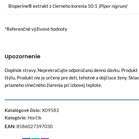
Bioperine® extrakt z čierneho korenia 50:1
(Piper nigrum)
*Referenčné výživové hodnoty
Upozornenie
Doplnok stravy. Neprekračujte odporúčanú dennú dávku. Produkt n
štýlu. Produkt nie je určený pre deti, tehotné a dojčiace ženy. S
priameho slnečného žiarenia pri izbovej teplote.
Katalógové číslo:
X09583
Kategórie:
Horčík
EAN:
8586027397030