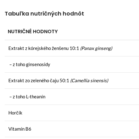
Tabuľka nutričných hodnôt
NUTRIČNÉ HODNOTY
Extrakt z kórejského ženšenu 10:1
(Panax ginseng)
– z toho ginsenosidy
Extrakt zo zeleného čaju 50:1
(Camellia sinensis)
– z toho L-theanín
Horčík
Vitamín B6