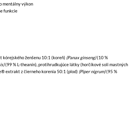
 o mentálny výkon
e funkcie
kt kórejského ženšenu 10:1 (koreň)
(Panax ginseng)
(10 %
is)
(99 % L-theanín), protihrudkujúce látky (horčíkové soli mastných
ne® extrakt z čierneho korenia 50:1 (plod)
(Piper nigrum)
(95 %