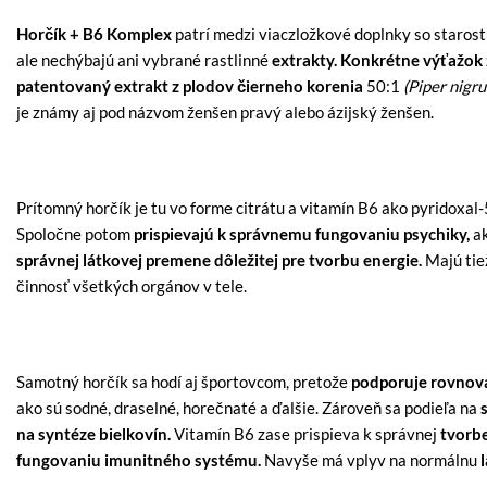
Horčík + B6 Komplex
patrí medzi viaczložkové doplnky so staro
ale nechýbajú ani vybrané rastlinné
extrakty. Konkrétne výťažok 
patentovaný extrakt z plodov čierneho korenia
50:1
(Piper nigr
je známy aj pod názvom ženšen pravý alebo ázijský ženšen.
Prítomný horčík je tu vo forme citrátu a vitamín B6 ako pyridoxal-
Spoločne potom
prispievajú k správnemu fungovaniu psychiky,
a
správnej látkovej premene dôležitej pre tvorbu energie.
Majú tie
činnosť všetkých orgánov v tele.
Samotný horčík sa hodí aj športovcom, pretože
podporuje rovnová
ako sú sodné, draselné, horečnaté a ďalšie. Zároveň sa podieľa na
na syntéze bielkovín.
Vitamín B6 zase prispieva k správnej
tvorbe
fungovaniu imunitného systému.
Navyše má vplyv na normálnu