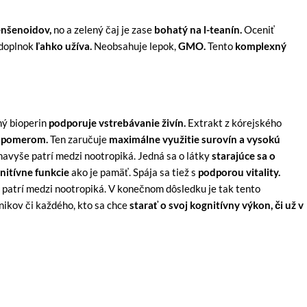
enšenoidov,
no a zelený čaj je zase
bohatý na l-teanín.
Oceniť
 doplnok
ľahko užíva.
Neobsahuje lepok,
GMO.
Tento
komplexný
ný bioperin
podporuje vstrebávanie živín.
Extrakt z kórejského
 pomerom.
Ten zaručuje
maximálne využitie surovín a vysokú
avyše patrí medzi nootropiká. Jedná sa o látky
starajúce sa o
nitívne funkcie
ako je pamäť. Spája sa tiež s
podporou vitality.
ž patrí medzi nootropiká. V konečnom dôsledku je tak tento
ikov či každého, kto sa chce
starať o svoj kognitívny výkon, či už v