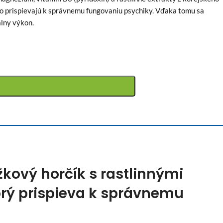
ho prispievajú k správnemu fungovaniu psychiky. Vďaka tomu sa
álny výkon.
žkový horčík s rastlinnými
orý prispieva k správnemu