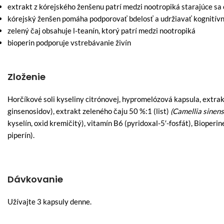
extrakt z kórejského ženšenu patrí medzi nootropiká starajúce sa
kórejský ženšen pomáha podporovať bdelosť a udržiavať kognitívn
zelený čaj obsahuje l-teanín, ktorý patrí medzi nootropiká
bioperin podporuje vstrebávanie živín
Zloženie
Horčíkové soli kyseliny citrónovej, hypromelózová kapsula, extra
ginsenosidov), extrakt zeleného čaju 50 %:1 (list)
(Camellia sinens
kyselín, oxid kremičitý), vitamín B6 (pyridoxal-5′-fosfát), Bioperi
piperín).
Dávkovanie
Užívajte 3 kapsuly denne.