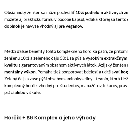
Obsiahnutý ženšen sa môže pochváliť
10% podielom aktívnych ž
môžete aj praktickú formu v podobe kapsúl, vďaka ktorej sa tento
doplnok
je navyše vhodný aj
pre vegánov.
Medzi ďalšie benefity tohto komplexného horčíka patrí, že prítom
ženšenu 10:1 a zeleného čaju 50:1 sa pýšia
vysokým extrakčným
kvalitu
s garantovaným obsahom aktívnych látok. Ázijský ženšen n
mentálny výkon.
Pomáha tiež podporovať bdelosť a udržiavať
kog
Zelený čaj sa zase pýši obsahom aminokyseliny l-teanín, ktorá tie
komplexný horčík vhodný pre študentov, manažérov, lekárov, právn
práci alebo v škole.
Horčík + B6 Komplex a jeho výhody