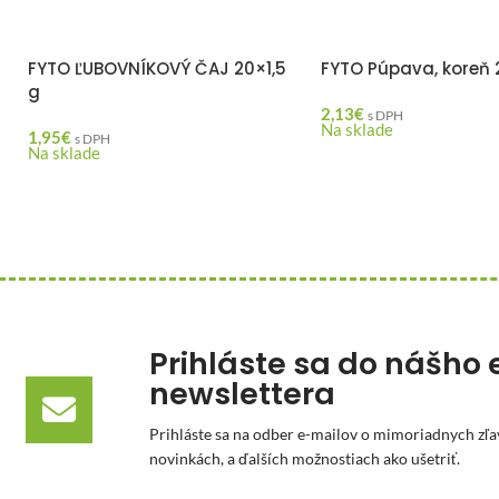
FYTO ĽUBOVNÍKOVÝ ČAJ 20×1,5
FYTO Púpava, koreň 
g
2,13
€
s DPH
Na sklade
1,95
€
s DPH
Na sklade
Prihláste sa do nášho 
newslettera
Prihláste sa na odber e-mailov o mimoriadnych zľa
novinkách, a ďalších možnostiach ako ušetriť.