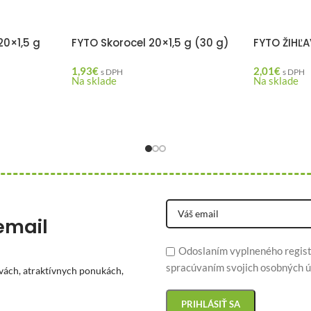
20×1,5 g
FYTO Skorocel 20×1,5 g (30 g)
FYTO ŽIHĽ
1,93
€
2,01
€
s DPH
s DPH
Na sklade
Na sklade
email
Odoslaním vyplneného regist
spracúvaním svojich osobných ú
vách, atraktívnych ponukách,