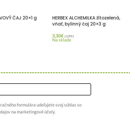
AVOVÝ ČAJ 20×1 g
HERBEX ALCHEMILKA žltozelená,
vňať, bylinný čaj 20×3 g
3,30
€
s DPH
Na sklade
račného formulára udeľujete svoj súhlas so
dajov na marketingové účely.