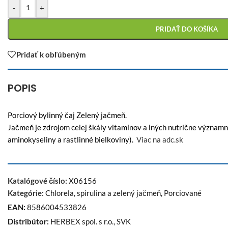
-
+
PRIDAŤ DO KOŠÍKA
Pridať k obľúbeným
POPIS
Porciový bylinný čaj Zelený jačmeň.
Jačmeň je zdrojom celej škály vitamínov a iných nutrične významn
aminokyseliny a rastlinné bielkoviny).
Viac na adc.sk
Katalógové číslo:
X06156
Kategórie:
Chlorela, spirulina a zelený jačmeň
,
Porciované
EAN:
8586004533826
Distribútor:
HERBEX spol. s r.o., SVK