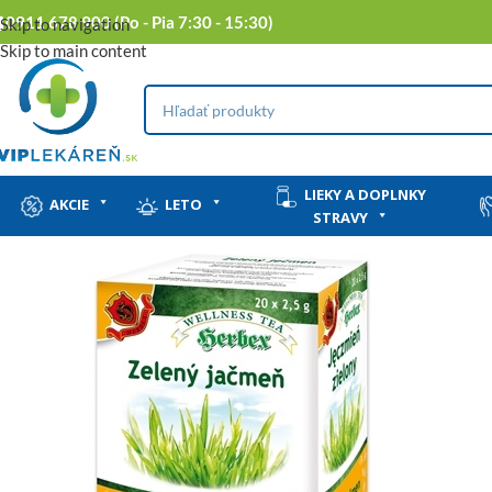
0911 678 900 (Po - Pia 7:30 - 15:30)
Skip to navigation
Skip to main content
LIEKY A DOPLNKY
AKCIE
LETO
STRAVY