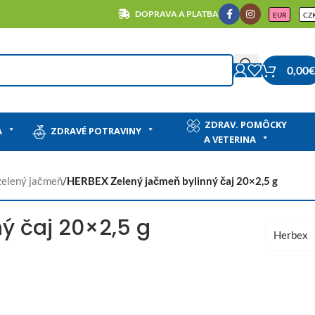
DOPRAVA A PLATBA
EUR
CZ
0,00
€
ZDRAV. POMÔCKY
A
ZDRAVÉ POTRAVINY
A VETERINA
 zelený jačmeň
/
HERBEX Zelený jačmeň bylinný čaj 20×2,5 g
ý čaj 20×2,5 g
Herbex