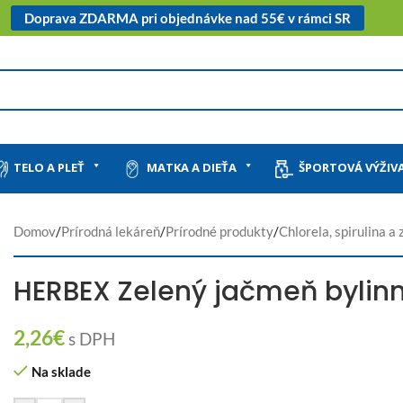
Doprava ZDARMA pri objednávke nad 55€ v rámci SR
TELO A PLEŤ
MATKA A DIEŤA
ŠPORTOVÁ VÝŽIV
Domov
/
Prírodná lekáreň
/
Prírodné produkty
/
Chlorela, spirulina a
HERBEX Zelený jačmeň bylinn
2,26
€
s DPH
Na sklade