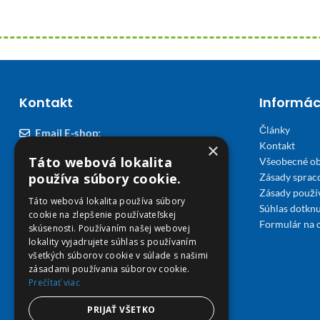
Kontakt
Informác
Články
Email E-shop:
×
Kontakt
podpora@viplekaren.sk
Táto webová lokalita
Všeobecné o
Telefón E-shop:
používa súbory cookie.
Zásady sprac
Zásady použi
0911 678 900
(Po - Pia 7:30 - 15:30)
Táto webová lokalita používa súbory
Súhlas dotknu
cookie na zlepšenie používateľskej
Telefón kamenná Lekáreň VIP Košice:
Formulár na 
skúsenosti. Používaním našej webovej
055 307 78 30
lokality vyjadrujete súhlas s používaním
všetkých súborov cookie v súlade s našimi
(Po - Ne 8:00 - 18:00)
zásadami používania súborov cookie.
Prečítať viac
Adresa Lekáreň VIP:
Severné nábrežie 45, 040 01 Košice
PRIJAŤ VŠETKO