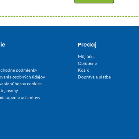
ie
Predaj
Môj účet
Obľúbené
bchodné podmienky
Košík
ovania osobných údajov
Doprava a platba
́vania súborov cookies
tej osoby
odstúpenie od zmluvy