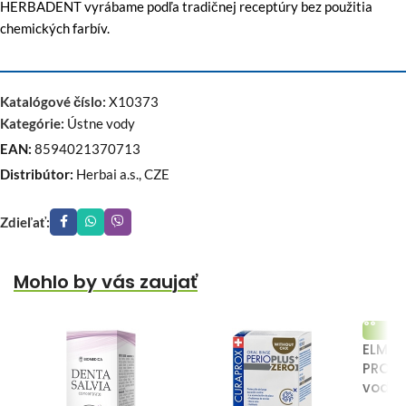
HERBADENT vyrábame podľa tradičnej receptúry bez použitia
chemických farbív.
Katalógové číslo:
X10373
Kategórie:
Ústne vody
EAN:
8594021370713
Distribútor:
Herbai a.s., CZE
Zdieľať:
Mohlo by vás zaujať
ELMEX
PROTE
voda 