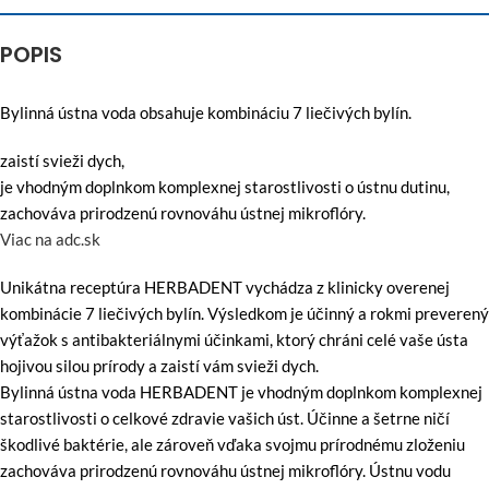
POPIS
Bylinná ústna voda obsahuje kombináciu 7 liečivých bylín.
zaistí svieži dych,
je vhodným doplnkom komplexnej starostlivosti o ústnu dutinu,
zachováva prirodzenú rovnováhu ústnej mikroflóry.
Viac na adc.sk
Unikátna receptúra HERBADENT vychádza z klinicky overenej
kombinácie 7 liečivých bylín. Výsledkom je účinný a rokmi preverený
výťažok s antibakteriálnymi účinkami, ktorý chráni celé vaše ústa
hojivou silou prírody a zaistí vám svieži dych.
Bylinná ústna voda HERBADENT je vhodným doplnkom komplexnej
starostlivosti o celkové zdravie vašich úst. Účinne a šetrne ničí
škodlivé baktérie, ale zároveň vďaka svojmu prírodnému zloženiu
zachováva prirodzenú rovnováhu ústnej mikroflóry. Ústnu vodu