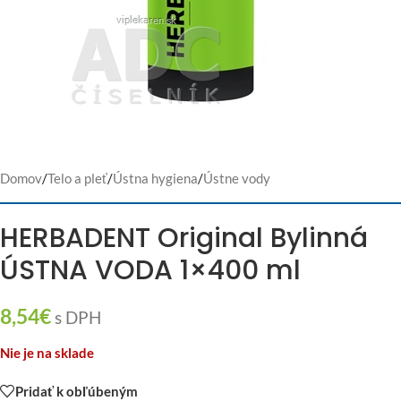
Domov
/
Telo a pleť
/
Ústna hygiena
/
Ústne vody
HERBADENT Original Bylinná
ÚSTNA VODA 1×400 ml
8,54
€
s DPH
Nie je na sklade
Pridať k obľúbeným