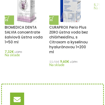
5,75
€
Na skl
BIOMEDICA DENTA
CURAPROX Perio Plus
SALVIA concentrate
ZERO ústna voda bez
šalviová ústna voda
chlórhexidínu, s
1×50 ml
Citroxom a kyselinou
hyalurónovou 1×200
7,32
€
ml
s DPH
Na sklade
9,60
€
11,46
€
s DPH
Na sklade