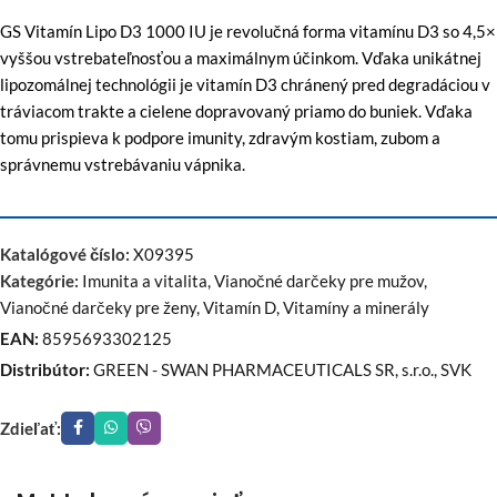
GS Vitamín Lipo D3 1000 IU je revolučná forma vitamínu D3 so 4,5×
vyššou vstrebateľnosťou a maximálnym účinkom. Vďaka unikátnej
lipozomálnej technológii je vitamín D3 chránený pred degradáciou v
tráviacom trakte a cielene dopravovaný priamo do buniek. Vďaka
tomu prispieva k podpore imunity, zdravým kostiam, zubom a
správnemu vstrebávaniu vápnika.
Katalógové číslo:
X09395
Kategórie:
Imunita a vitalita
,
Vianočné darčeky pre mužov
,
Vianočné darčeky pre ženy
,
Vitamín D
,
Vitamíny a minerály
EAN:
8595693302125
Distribútor:
GREEN - SWAN PHARMACEUTICALS SR, s.r.o., SVK
Zdieľať: