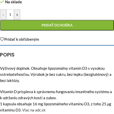
Na sklade
-
+
PRIDAŤ DO KOŠÍKA
Pridať k obľúbeným
POPIS
Výživový doplnok. Obsahuje lipozomálny vitamín D3 s vysokou
vstrebateľnosťou. Výrobok je bez cukru, bez lepku (bezgluténový) a
bez laktózy.
Vitamín D prispieva k správ­nemu fungovaniu imunitného systému a
k udržaniu zdravých kostí a zubov.
1 kapsula obsahuje 16 mg lipozomálneho vitamínu D3, z toho 25 µg
vitamínu D3.
Viac na adc.sk