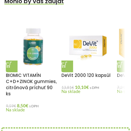
Mohlo by vás zaujať
BIOMIC VITAMÍN
DeVit 2000 120 kapsúl
DeVit
C+D+ZINOK gummies,
citrónová príchuť 90
10,10
€
5
13,81
€
7,24
€
s DPH
Na sklade
Na skl
ks
8,50
€
9,59
€
s DPH
Na sklade