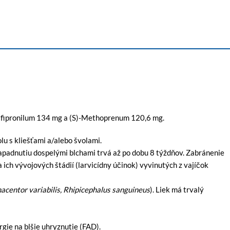
mi fipronilum 134 mg a (S)-Methoprenum 120,6 mg.
u s kliešťami a/alebo švolami.
 napadnutiu dospelými blchami trvá až po dobu 8 týždňov. Zabránenie
 ich vývojových štádií (larvicídny účinok) vyvinutých z vajíčok
acentor variabilis, Rhipicephalus sanguineus
). Liek má trvalý
rgie na blšie uhryznutie (FAD).