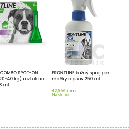
E COMBO SPOT-ON
FRONTLINE kožný sprej pre
(20-40 kg) roztok na
mačky a psov 250 ml
8 ml
42,55
€
s DPH
Na sklade
H