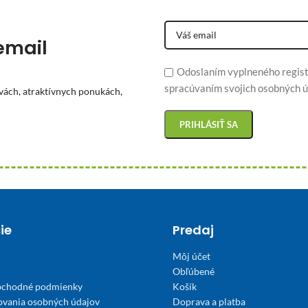
email
Odoslaním vyplneného regist
spracúvaním svojich osobných ú
vách, atraktívnych ponukách,
ie
Predaj
Môj účet
Obľúbené
bchodné podmienky
Košík
ovania osobných údajov
Doprava a platba