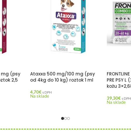
 mg (psy
Ataxxa 500 mg/100 mg (psy
FRONTLIN
ztok 2,5
od 4kg do 10 kg) roztok 1 ml
PRE PSY L 
kožu 3×2,6
4,70
€
s DPH
Na sklade
39,30
€
s DP
Na sklade