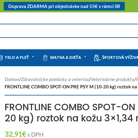
Doprava ZDARMA pri objednávke nad 55€ v rámci SR
TELO A PLEŤ
MATKA A DIEŤA
ŠPORTOVÁ VÝŽIV
Domov
/
Zdravotnícke pomôcky a veterina
/
Veterinárne produkty
/
FRONTLINE COMBO SPOT-ON PRE PSY M (10-20 kg) roztok na 
FRONTLINE COMBO SPOT-ON P
20 kg) roztok na kožu 3×1,34
32,91
€
s DPH