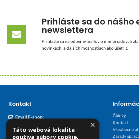
Prihláste sa do nášho 
newslettera
Prihláste sa na odber e-mailov o mimoriadnych zľa
novinkách, a ďalších možnostiach ako ušetriť.
Kontakt
Informác
Články
Email E-shop:
×
Kontakt
podpora@viplekaren.sk
Táto webová lokalita
Všeobecné o
Telefón E-shop:
používa súbory cookie.
Zásady sprac