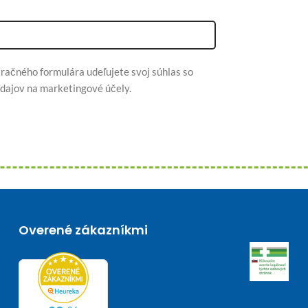
račného formulára udeľujete svoj súhlas so
dajov na marketingové účely.
Overené zákazníkmi