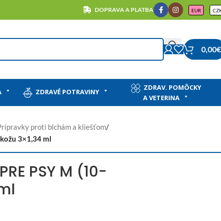
DOPRAVA A PLATBA
EUR
CZ
0,00
€
ZDRAV. POMÔCKY
A
ZDRAVÉ POTRAVINY
A VETERINA
Prípravky proti blchám a kliešťom
/
kožu 3×1,34 ml
RE PSY M (10-
 ml