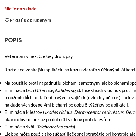
Nie je na sklade
Pridať k obľúbeným
POPIS
Veterinárny liek. Cieľový druh: psy.
Roztok na vonkajšiu aplikáciu na kožu zvieraťa s účinnými látka
Na použitie proti napadnutiu blchami samotnými alebo blchami spol
Eliminácia bĺch (
Ctenocephalides spp
.). Insekticídny účinok proti
množeniu bĺch potlačením vývoja vajíčok (ovicídny účinok), lariev a
nakladených dospelými blchami po dobu 8 týždňov po aplikácii.
Eliminácia kliešťov (
Ixodes ricinus, Dermacentor reticulatus, Derm
akaricídny účinok až po dobu 4 týždňov proti kliešťom.
Eliminácia švôl (
Trichodectes canis
).
Liek sa môže použiť ako súčasť liečebnej stratégie pri kontrole ale