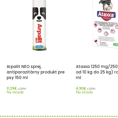
Arpalit NEO sprej,
Ataxxa 1250 mg/250
antiparazitárny produkt pre
od 10 kg do 25 kg) ro
psy 150 ml
ml
9,39
€
4,90
€
s DPH
s DPH
Na sklade
Na sklade