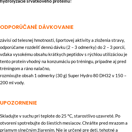
hydrolyzácie srvátkového proteínu
!
ODPORÚČANÉ
DÁVKOVANIE
závisí od telesnej hmotnosti, športovej aktivity a zloženia stravy,
odporúčame rozdeliť dennú dávku (2 – 3 odmerky) do 2 – 3 porcií,
vďaka vysokému obsahu krátkych peptidov s rýchlou utilizáciou je
tento proteín vhodný na konzumáciu po tréningu, prípadne aj pred
tréningom a ráno nalačno,
rozmixujte obsah 1 odmerky (30 g) Super Hydro 80 DH32 v 150 –
200 ml vody.
UPOZORNENIE
Skladujte v suchu pri teplote do 25 °C, starostlivo uzavreté. Po
otvorení spotrebujte do šiestich mesiacov. Chráňte pred mrazom a
priamym slnečným žiarením. Nie je určené pre deti, tehotné a