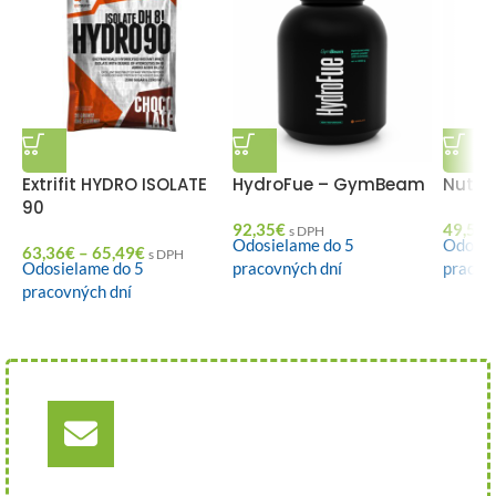
Extrifit HYDRO ISOLATE
HydroFue – GymBeam
Nutre
90
92,35
€
49,56
€
s DPH
Odosielame do 5
Odosie
63,36
€
–
65,49
€
s DPH
Odosielame do 5
pracovných dní
pracov
pracovných dní