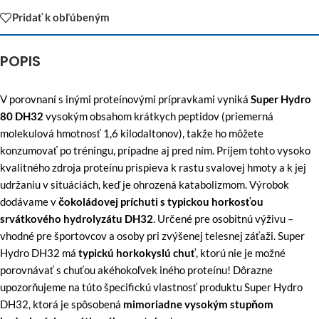
Pridať k obľúbeným
POPIS
V porovnaní s inými proteínovými prípravkami vyniká
Super Hydro
80 DH32
vysokým obsahom krátkych peptidov (priemerná
molekulová hmotnosť 1,6 kilodaltonov), takže ho môžete
konzumovať po tréningu, prípadne aj pred ním. Príjem tohto vysoko
kvalitného zdroja proteínu prispieva k rastu svalovej hmoty a k jej
udržaniu v situáciách, keď je ohrozená katabolizmom. Výrobok
dodávame v
čokoládovej príchuti s typickou horkosťou
srvátkového hydrolyzátu DH32
. Určené pre osobitnú výživu –
vhodné pre športovcov a osoby pri zvýšenej telesnej záťaži. Super
Hydro DH32 má
typickú horkokyslú chuť
, ktorú nie je možné
porovnávať s chuťou akéhokoľvek iného proteínu! Dôrazne
upozorňujeme na túto špecifickú vlastnosť produktu Super Hydro
DH32, ktorá je spôsobená
mimoriadne vysokým stupňom