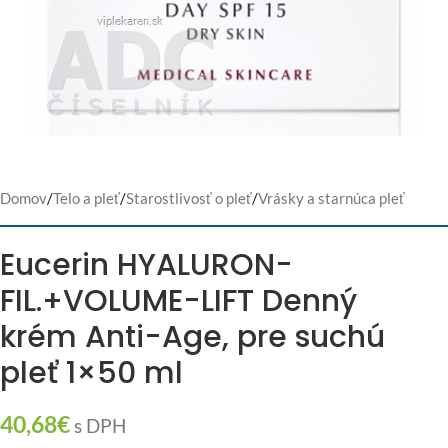
Domov
/
Telo a pleť
/
Starostlivosť o pleť
/
Vrásky a starnúca pleť
Eucerin HYALURON-
FIL.+VOLUME-LIFT Denný
krém Anti-Age, pre suchú
pleť 1×50 ml
40,68
€
s DPH