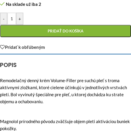
Na sklade už iba 2
-
+
PRIDAŤ DO KOŠÍKA
Pridať k obľúbeným
POPIS
Remodelačný denný krém Volume-Filler pre suchú pleť s troma
aktívnymi zložkami, ktoré cielene účinkujú v jednotlivých vrstvách
pleti. Bol vyvinutý špeciálne pre pleť, u ktorej dochádza ku strate
objemu a ochabovaniu.
Magnolol prírodného pôvodu zväčšuje objem pleti aktiváciou buniek
pokožky.