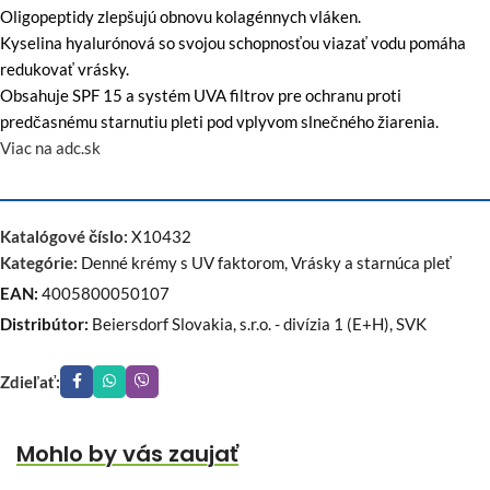
Oligopeptidy zlepšujú obnovu kolagénnych vláken.
Kyselina hyalurónová so svojou schopnosťou viazať vodu pomáha
redukovať vrásky.
Obsahuje SPF 15 a systém UVA filtrov pre ochranu proti
predčasnému starnutiu pleti pod vplyvom slnečného žiarenia.
Viac na adc.sk
Katalógové číslo:
X10432
Kategórie:
Denné krémy s UV faktorom
,
Vrásky a starnúca pleť
EAN:
4005800050107
Distribútor:
Beiersdorf Slovakia, s.r.o. - divízia 1 (E+H), SVK
Zdieľať:
Mohlo by vás zaujať