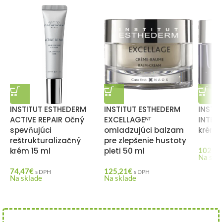
INSTITUT ESTHEDERM
INSTITUT ESTHEDERM
INSTI
ACTIVE REPAIR Očný
EXCELLAGEᴺᵀ
INTEN
spevňujúci
omladzujúci balzam
krém 
reštrukturalizačný
pre zlepšenie hustoty
krém 15 ml
pleti 50 ml
102,54
Na skl
74,47
€
125,21
€
s DPH
s DPH
Na sklade
Na sklade