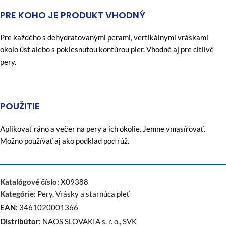
PRE KOHO JE PRODUKT VHODNÝ
Pre každého s dehydratovanými perami, vertikálnymi vráskami
okolo úst alebo s poklesnutou kontúrou pier. Vhodné aj pre citlivé
pery.
POUŽITIE
Aplikovať ráno a večer na pery a ich okolie. Jemne vmasírovať.
Možno používať aj ako podklad pod rúž.
Katalógové číslo:
X09388
Kategórie:
Pery
,
Vrásky a starnúca pleť
EAN:
3461020001366
Distribútor:
NAOS SLOVAKIA s. r. o., SVK