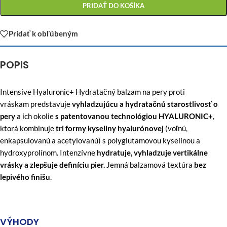
PRIDAŤ DO KOŠÍKA
Pridať k obľúbeným
POPIS
Intensive Hyaluronic+ Hydratačný balzam na pery proti
vráskam predstavuje
vyhladzujúcu a hydratačnú starostlivosť o
pery
a ich okolie
s patentovanou technológiou HYALURONIC+
,
ktorá kombinuje
tri formy kyseliny hyalurónovej
(voľnú,
enkapsulovanú a acetylovanú) s polyglutamovou kyselinou a
hydroxyprolínom. Intenzívne
hydratuje, vyhladzuje vertikálne
vrásky a zlepšuje definíciu pier.
Jemná balzamová textúra
bez
lepivého finišu
.
VÝHODY