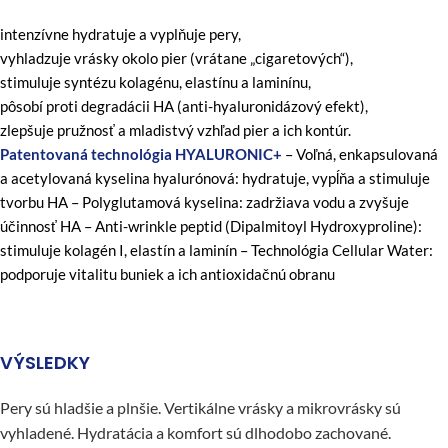
intenzívne hydratuje a vyplňuje pery,
vyhladzuje vrásky okolo pier (vrátane „cigaretových“),
stimuluje syntézu kolagénu, elastínu a laminínu,
pôsobí proti degradácii HA (anti-hyaluronidázový efekt),
zlepšuje pružnosť a mladistvý vzhľad pier a ich kontúr.
Patentovaná technológia HYALURONIC+
– Voľná, enkapsulovaná
a acetylovaná kyselina hyalurónová: hydratuje, vypĺňa a stimuluje
tvorbu HA – Polyglutamová kyselina: zadržiava vodu a zvyšuje
účinnosť HA – Anti-wrinkle peptid (Dipalmitoyl Hydroxyproline):
stimuluje kolagén I, elastín a laminín – Technológia Cellular Water:
podporuje vitalitu buniek a ich antioxidačnú obranu
VÝSLEDKY
Pery sú hladšie a plnšie. Vertikálne vrásky a mikrovrásky sú
vyhladené. Hydratácia a komfort sú dlhodobo zachované.