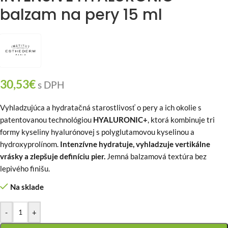
balzam na pery 15 ml
30,53
€
s DPH
Vyhladzujúca a hydratačná starostlivosť o pery a ich okolie s
patentovanou technológiou
HYALURONIC+
, ktorá kombinuje tri
formy kyseliny hyalurónovej s polyglutamovou kyselinou a
hydroxyprolínom.
Intenzívne hydratuje, vyhladzuje vertikálne
vrásky a zlepšuje definíciu pier.
Jemná balzamová textúra bez
lepivého finišu.
Na sklade
-
+