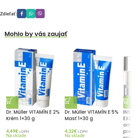
Zdieľať:
Mohlo by vás zaujať
Dr. Müller VITAMÍN E 2%
Dr. Müller VITAMÍN E 5%
INSTI
Krém 1×30 g
Masť 1×30 g
EXCEL
omlad
4,49
€
4,32
€
pre zl
s DPH
s DPH
Na sklade
Na sklade
pleti 