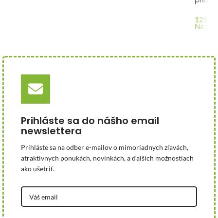
125,21
Na skl
Prihláste sa do nášho email
newslettera
Prihláste sa na odber e-mailov o mimoriadnych zľavách,
atraktívnych ponukách, novinkách, a ďalších možnostiach
ako ušetriť.