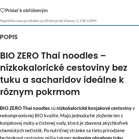
Pridať k obľúbeným
Najnižšia cena produktu za 30 dní pred zľavou:
2,53
€
s DPH
POPIS
BIO ZERO Thai noodles –
nízkokalorické cestoviny bez
tuku a sacharidov ideálne k
rôznym pokrmom
BIO ZERO Thai noodles
sú
nízkokalorické konjakové cestoviny
v
nekompromisnej BIO kvalite. Majú jednoduché zloženie len z
konjakovej múky a čistenej vody, ktorá je zbavená akýchkoľvek
chemických nečistôt. Po nutričnej stránke sa tieto prirodzene
bezlepkové cestoviny pýšia takmer
nulovým obsahom tuku,