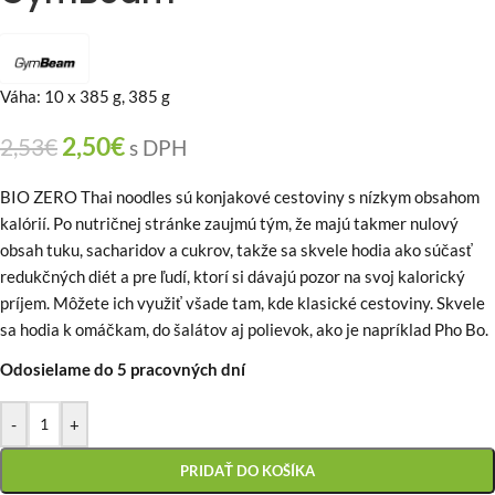
Váha: 10 x 385 g, 385 g
2,50
€
2,53
€
s DPH
BIO ZERO Thai noodles sú konjakové cestoviny s nízkym obsahom
kalórií. Po nutričnej stránke zaujmú tým, že majú takmer nulový
obsah tuku, sacharidov a cukrov, takže sa skvele hodia ako súčasť
redukčných diét a pre ľudí, ktorí si dávajú pozor na svoj kalorický
príjem. Môžete ich využiť všade tam, kde klasické cestoviny. Skvele
sa hodia k omáčkam, do šalátov aj polievok, ako je napríklad Pho Bo.
Odosielame do 5 pracovných dní
-
+
PRIDAŤ DO KOŠÍKA