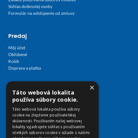
Súhlas dotknutej osoby
Formulár na odstúpenie od zmluvy
Predaj
Môj účet
Obľúbené
Košík
Doprava a platba
×
Táto webová lokalita
používa súbory cookie.
Táto webová lokalita používa súbory
cookie na zlepšenie používateľskej
skúsenosti. Používaním našej webovej
lokality vyjadrujete súhlas s používaním
všetkých súborov cookie v súlade s našimi