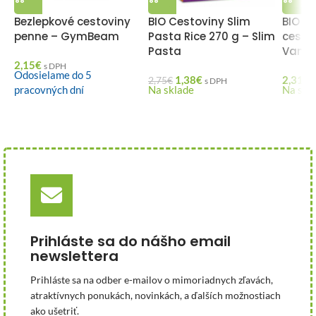
Bezlepkové cestoviny
BIO Cestoviny Slim
BIO H
penne – GymBeam
Pasta Rice 270 g – Slim
cesto
Pasta
VanaV
2,15
€
s DPH
Odosielame do 5
1,38
€
2,31
€
2,75
€
s DPH
pracovných dní
Na sklade
Na skl
Prihláste sa do nášho email
newslettera
Prihláste sa na odber e-mailov o mimoriadnych zľavách,
atraktívnych ponukách, novinkách, a ďalších možnostiach
ako ušetriť.