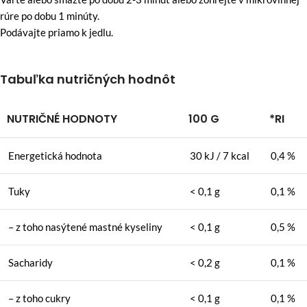
rúre po dobu 1 minúty.
Podávajte priamo k jedlu.
Tabuľka nutričných hodnôt
NUTRIČNÉ HODNOTY
100 G
*RI
Energetická hodnota
30 kJ / 7 kcal
0,4 %
Tuky
< 0,1 g
0,1 %
– z toho nasýtené mastné kyseliny
< 0,1 g
0,5 %
Sacharidy
< 0,2 g
0,1 %
– z toho cukry
< 0,1 g
0,1 %