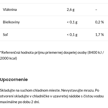
Vláknina
2,6 g
–
Bielkoviny
< 0,1 g
0,2 %
Soľ
< 0,1 g
1,7 %
*Referenčná hodnota príjmu priemernej dospelej osoby (8400 kJ /
2000 kcal)
Upozornenie
Skladujte na suchom chladnom mieste. Nevystavujte mrazu. Po
otvorení skladujte v chladničke v uzavretej nádobe s čistou vodou
maximálne po dobu 2 dní.