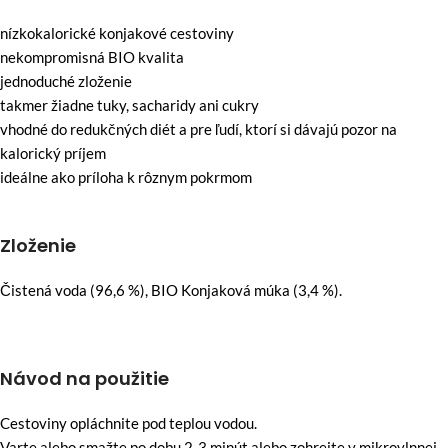
nízkokalorické konjakové cestoviny
nekompromisná BIO kvalita
jednoduché zloženie
takmer žiadne tuky, sacharidy ani cukry
vhodné do redukčných diét a pre ľudí, ktorí si dávajú pozor na
kalorický príjem
ideálne ako príloha k rôznym pokrmom
Zloženie
Čistená voda (96,6 %), BIO Konjaková múka (3,4 %).
Návod na použitie
Cestoviny opláchnite pod teplou vodou.
Varte alebo smažte po dobu 2-3 minút alebo zohrejte v mikrovlnnej