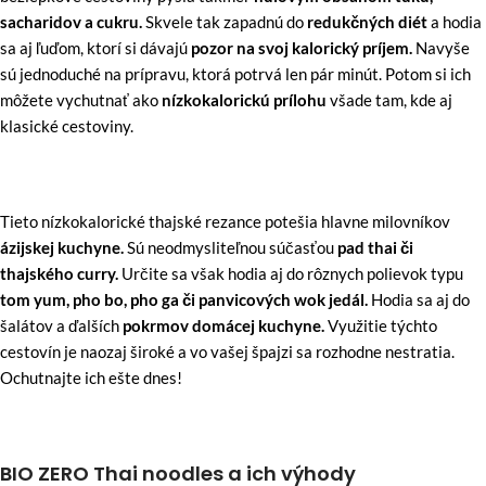
sacharidov a cukru.
Skvele tak zapadnú do
redukčných diét
a hodia
sa aj ľuďom, ktorí si dávajú
pozor na svoj kalorický príjem.
Navyše
sú jednoduché na prípravu, ktorá potrvá len pár minút. Potom si ich
môžete vychutnať ako
nízkokalorickú prílohu
všade tam, kde aj
klasické cestoviny.
Tieto nízkokalorické thajské rezance potešia hlavne milovníkov
ázijskej kuchyne.
Sú neodmysliteľnou súčasťou
pad thai či
thajského curry.
Určite sa však hodia aj do rôznych polievok typu
tom yum, pho bo, pho ga či panvicových wok jedál.
Hodia sa aj do
šalátov a ďalších
pokrmov domácej kuchyne.
Využitie týchto
cestovín je naozaj široké a vo vašej špajzi sa rozhodne nestratia.
Ochutnajte ich ešte dnes!
BIO ZERO Thai noodles a ich výhody