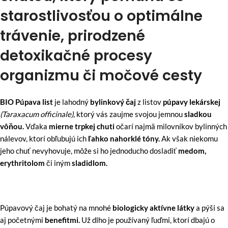
starostlivosťou o optimálne
trávenie, prirodzené
detoxikačné procesy
organizmu či močové cesty
BIO Púpava list
je lahodný
bylinkový čaj
z listov
púpavy lekárskej
(Taraxacum officinale),
ktorý vás zaujme svojou jemnou
sladkou
vôňou.
Vďaka
mierne trpkej chuti
očarí najmä milovníkov bylinných
nálevov, ktorí obľubujú ich
ľahko nahorklé tóny.
Ak však niekomu
jeho chuť nevyhovuje, môže si ho jednoducho dosladiť
medom,
erythritolom
či iným
sladidlom.
Púpavový čaj je bohatý na mnohé
biologicky aktívne látky
a pýši sa
aj početnými
benefitmi.
Už dlho je používaný ľuďmi, ktorí dbajú o