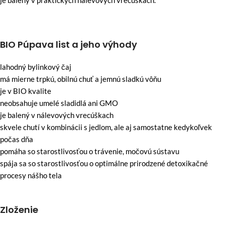
je balený v praktických nálevových vrecúškach.
BIO Púpava list a jeho výhody
lahodný bylinkový čaj
má mierne trpkú, obilnú chuť a jemnú sladkú vôňu
je v BIO kvalite
neobsahuje umelé sladidlá ani GMO
je balený v nálevových vrecúškach
skvele chutí v kombinácii s jedlom, ale aj samostatne kedykoľvek
počas dňa
pomáha so starostlivosťou o trávenie, močovú sústavu
spája sa so starostlivosťou o optimálne prirodzené detoxikačné
procesy nášho tela
Zloženie