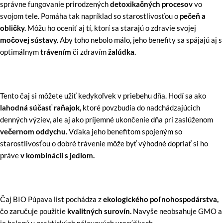
správne fungovanie prirodzených
detoxikačných procesov
vo
svojom tele. Pomáha tak napríklad so starostlivosťou o
pečeň a
obličky.
Môžu ho oceniť aj tí, ktorí sa starajú o zdravie svojej
močovej sústavy.
Aby toho nebolo málo, jeho benefity sa spájajú aj s
optimálnym
trávením
či zdravím
žalúdka.
Tento čaj si môžete užiť kedykoľvek v priebehu dňa. Hodí sa ako
lahodná súčasť raňajok,
ktoré povzbudia do nadchádzajúcich
denných výziev, ale aj ako príjemné ukončenie dňa pri zaslúženom
večernom oddychu.
Vďaka jeho benefitom spojeným so
starostlivosťou o dobré trávenie môže byť výhodné dopriať si ho
práve
v kombinácii s jedlom.
Čaj BIO Púpava list pochádza z
ekologického poľnohospodárstva,
čo zaručuje použitie
kvalitných surovín.
Navyše neobsahuje GMO a