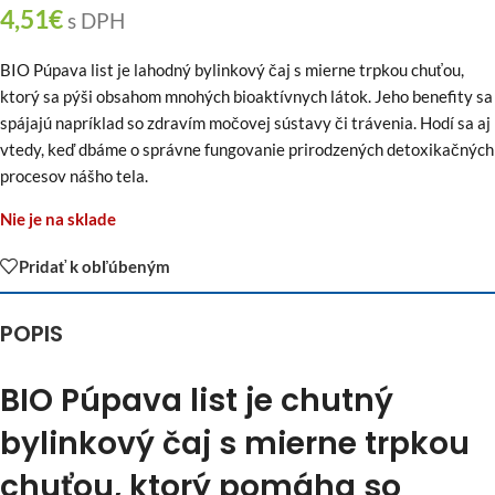
4,51
€
s DPH
BIO Púpava list je lahodný bylinkový čaj s mierne trpkou chuťou,
ktorý sa pýši obsahom mnohých bioaktívnych látok. Jeho benefity sa
spájajú napríklad so zdravím močovej sústavy či trávenia. Hodí sa aj
vtedy, keď dbáme o správne fungovanie prirodzených detoxikačných
procesov nášho tela.
Nie je na sklade
Pridať k obľúbeným
POPIS
BIO Púpava list je chutný
bylinkový čaj s mierne trpkou
chuťou, ktorý pomáha so