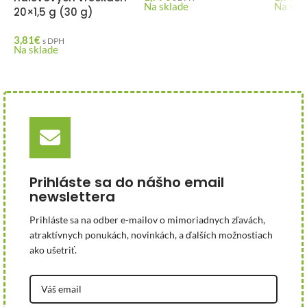
Na sklade
Na skl
20×1,5 g (30 g)
3,81
€
s DPH
Na sklade
Prihláste sa do nášho email
newslettera
Prihláste sa na odber e-mailov o mimoriadnych zľavách,
atraktívnych ponukách, novinkách, a ďalších možnostiach
ako ušetriť.