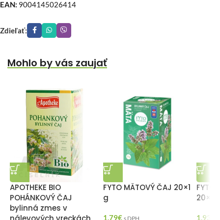
EAN:
9004145026414
Zdieľať:
Mohlo by vás zaujať
APOTHEKE BIO
FYTO MÄTOVÝ ČAJ 20×1
FYTO 
POHÁNKOVÝ ČAJ
g
20×1 
bylinná zmes v
nálevových vreckách
1,79
€
1,93
€
s DPH