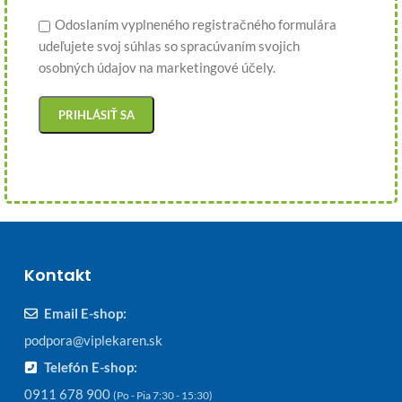
Odoslaním vyplneného registračného formulára
udeľujete svoj súhlas so spracúvaním svojich
osobných údajov na marketingové účely.
Kontakt
Email E-shop:
podpora@viplekaren.sk
Telefón E-shop:
0911 678 900
(Po - Pia 7:30 - 15:30)