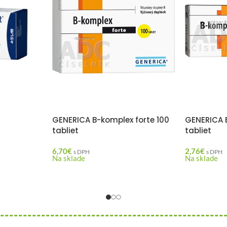
GENERICA B-komplex forte 100
GENERICA 
tabliet
tabliet
6,70
€
2,76
€
s DPH
s DPH
Na sklade
Na sklade