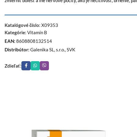
zmierniť bolesť a iné nervové pocity, ako je necitlivosť, brnenie, p
Katalógové číslo:
X09353
Kategórie:
Vitamín B
EAN:
8608808132514
Distribútor:
Galenika SL, s.r.o., SVK
Zdieľať: