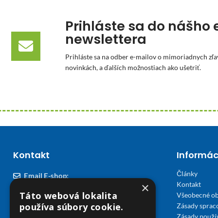
Prihláste sa do nášho 
newslettera
Prihláste sa na odber e-mailov o mimoriadnych zľa
novinkách, a ďalších možnostiach ako ušetriť.
Kontakt
Informác
Články
Email E-shop:
×
Kontakt
podpora@viplekaren.sk
Táto webová lokalita
Všeobecné o
Telefón E-shop:
používa súbory cookie.
Zásady sprac
Zásady použi