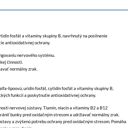
ytidín fosfát a vitamíny skupiny B, navrhnutý na posilnenie
ie antioxidatívnej ochrany.
fungovaniu nervového systému.
kej činnosti.
avať normálny zrak.
fa-lipoovú, uridín fosfát, cytidín fosfát a vitamíny skupiny B,
kých funkcií a poskytnutie antioxidatívnej ochrany.
nosti nervovej sústavy. Tiamín, niacín a vitamíny B2 a B12
hrániť bunky pred oxidačným stresom a udržiavať normálny zrak.
sústavy a zvýšenú potrebu ochrany pred oxidačným stresom. Pomáha