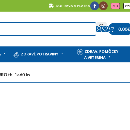
DOPRAVA A PLATBA
EUR
CZ
0,00
€
ZDRAV. POMÔCKY
A
ZDRAVÉ POTRAVINY
A VETERINA
URO tbl 1×60 ks