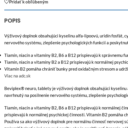
Pridať k obľúbeným
POPIS
Výživový doplnok obsahujúci kyselinu alfa-lipoovú, uridín fosfát, c
nervového systému, zlepšenie psychologických funkcií a poskytnut
Tiamín, niacín a vitamíny B2, B6 a B12 prispievajú k správnemu 
Tiamín, niacín a vitamíny B2 a B12 prispievajú k normálnej psychic
Vitamín B2 pomáha chrániť bunky pred oxidačným stresom a udrži
Viac na adc.sk
Beviplex® neuro, tablety je výživový doplnok obsahujúci kyselinu al
navrhnutý na posilnenie nervového systému, zlepšenie psychologic
Tiamín, niacín a vitamíny B2, B6 a B12 prispievajú k normálnej čin
prispievajú k normálnej psychickej činnosti. Vitamín B2 pomáha c
Používa sa ako výživový doplnok pre normálnu činnosť nervovej 