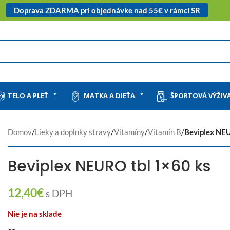
Doprava ZDARMA pri objednávke nad 55€ v rámci SR
TELO A PLEŤ
MATKA A DIEŤA
ŠPORTOVÁ VÝŽIV
Domov
/
Lieky a doplnky stravy
/
Vitamíny
/
Vitamín B
/
Beviplex NE
Beviplex NEURO tbl 1×60 ks
12,40
€
s DPH
Nie je na sklade