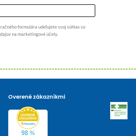
račného formulára udeľujete svoj súhlas so
dajov na marketingové účely.
Overené zákazníkmi