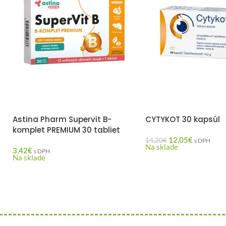
Astina Pharm Supervit B-
CYTYKOT 30 kapsúl
komplet PREMIUM 30 tabliet
12,05
€
14,20
€
s DPH
Na sklade
3,42
€
s DPH
Na sklade