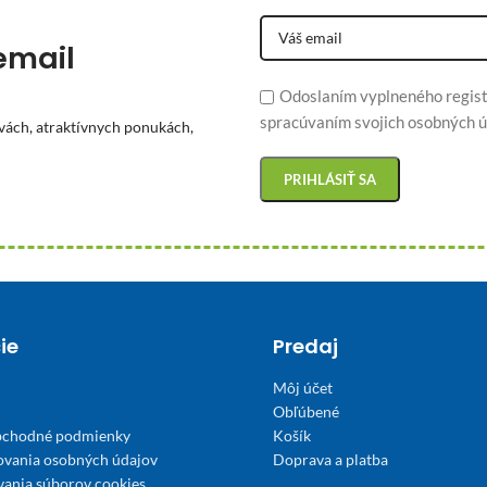
email
Odoslaním vyplneného regist
spracúvaním svojich osobných ú
vách, atraktívnych ponukách,
ie
Predaj
Môj účet
Obľúbené
bchodné podmienky
Košík
ovania osobných údajov
Doprava a platba
́vania súborov cookies