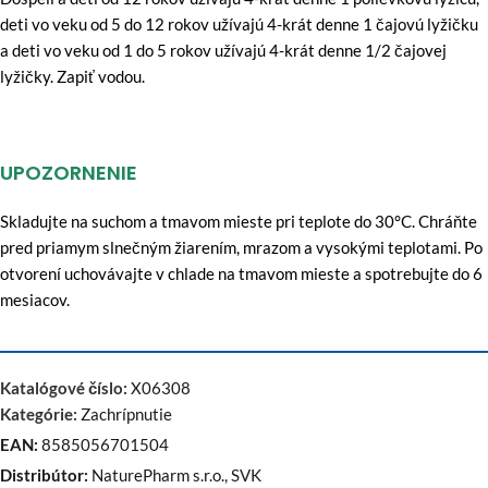
deti vo veku od 5 do 12 rokov užívajú 4-krát denne 1 čajovú lyžičku
a deti vo veku od 1 do 5 rokov užívajú 4-krát denne 1/2 čajovej
lyžičky. Zapiť vodou.
UPOZORNENIE
Skladujte na suchom a tmavom mieste pri teplote do 30°C. Chráňte
pred priamym slnečným žiarením, mrazom a vysokými teplotami. Po
otvorení uchovávajte v chlade na tmavom mieste a spotrebujte do 6
mesiacov.
Katalógové číslo:
X06308
Kategórie:
Zachrípnutie
EAN:
8585056701504
Distribútor:
NaturePharm s.r.o., SVK