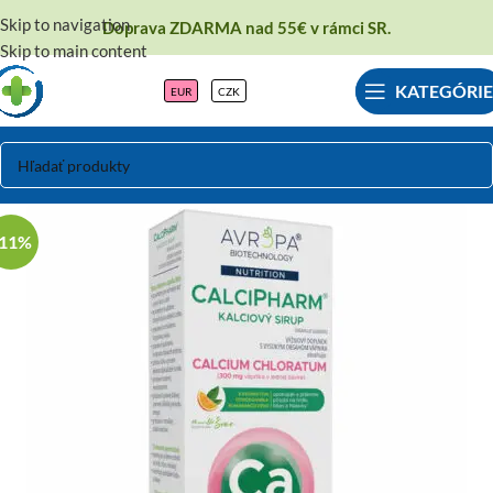
Skip to navigation
Doprava ZDARMA nad 55€ v rámci SR.
Skip to main content
KATEGÓRIE
EUR
CZK
-11%