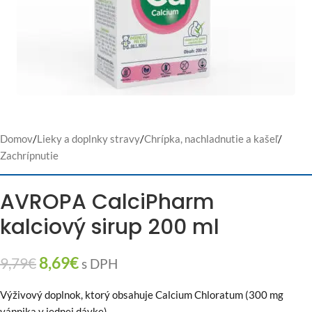
Domov
/
Lieky a doplnky stravy
/
Chrípka, nachladnutie a kašeľ
/
Zachrípnutie
AVROPA CalciPharm
kalciový sirup 200 ml
8,69
€
9,79
€
s DPH
Výživový doplnok, ktorý obsahuje Calcium Chloratum (300 mg
vápnika v jednej dávke).