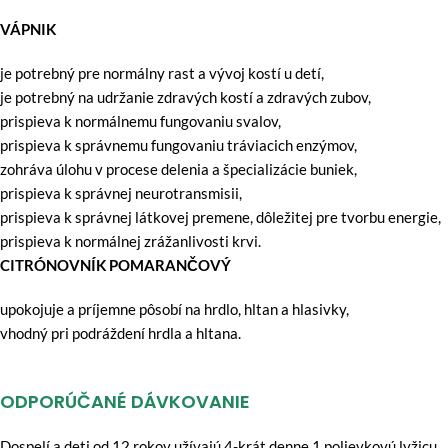
VÁPNIK
je potrebný pre normálny rast a vývoj kostí u detí,
je potrebný na udržanie zdravých kostí a zdravých zubov,
prispieva k normálnemu fungovaniu svalov,
prispieva k správnemu fungovaniu tráviacich enzýmov,
zohráva úlohu v procese delenia a špecializácie buniek,
prispieva k správnej neurotransmisii,
prispieva k správnej látkovej premene, dôležitej pre tvorbu energie,
prispieva k normálnej zrážanlivosti krvi.
CITRÓNOVNÍK POMARANČOVÝ
upokojuje a príjemne pôsobí na hrdlo, hltan a hlasivky,
vhodný pri podráždení hrdla a hltana.
ODPORÚČANÉ DÁVKOVANIE
Dospelí a deti od 12 rokov užívajú 4-krát denne 1 polievkovú lyžicu,