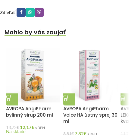
Zdieľať:
Mohlo by vás zaujať
AVROPA AngiPharm
AVROPA AngiPharm
AVROP
bylinný sirup 200 ml
Voice HA ústny sprej 30
LEKÁR
ml
kvapk
12,17
€
13,72
€
s DPH
Na sklade
7,82
€
8,81
€
11,75
€
s DPH