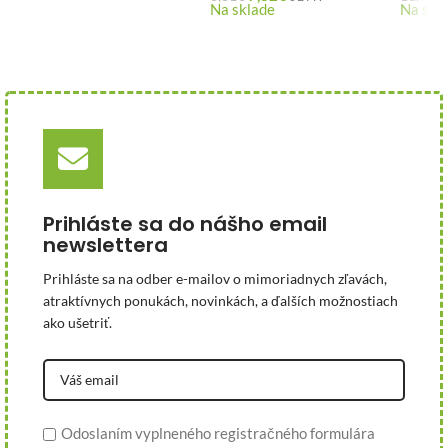
Na sklade
Na skl
Prihláste sa do nášho email
newslettera
Prihláste sa na odber e-mailov o mimoriadnych zľavách,
atraktívnych ponukách, novinkách, a ďalších možnostiach
ako ušetriť.
Odoslaním vyplneného registračného formulára