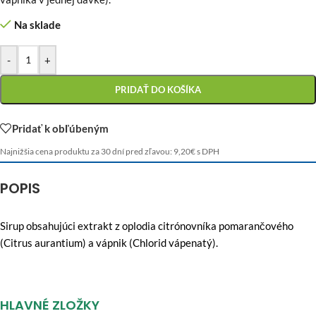
Na sklade
-
+
PRIDAŤ DO KOŠÍKA
Pridať k obľúbeným
Najnižšia cena produktu za 30 dní pred zľavou:
9,20
€
s DPH
POPIS
Sirup obsahujúci extrakt z oplodia citrónovníka pomarančového
(Citrus aurantium) a vápnik (Chlorid vápenatý).
HLAVNÉ ZLOŽKY