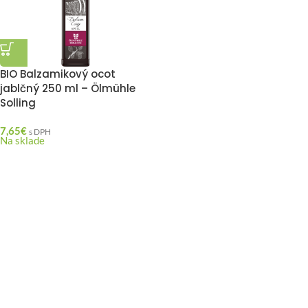
BIO Balzamikový ocot
jablčný 250 ml – Ölmühle
Solling
7,65
€
s DPH
Na sklade