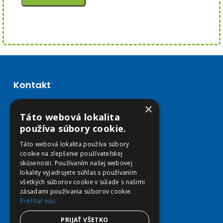
Kontakt
×
Email E-shop:
Táto webová lokalita
podpora@viplekaren.sk
používa súbory cookie.
Telefón E-shop:
Táto webová lokalita používa súbory
0911 678 900
(Po - Pia 7:30 - 15:30)
cookie na zlepšenie používateľskej
skúsenosti. Používaním našej webovej
Telefón kamenná Lekáreň VIP Košice:
lokality vyjadrujete súhlas s používaním
055 307 78 30
všetkých súborov cookie v súlade s našimi
zásadami používania súborov cookie.
(Po - Ne 8:00 - 18:00)
Prečítať viac
Adresa Lekáreň VIP:
PRIJAŤ VŠETKO