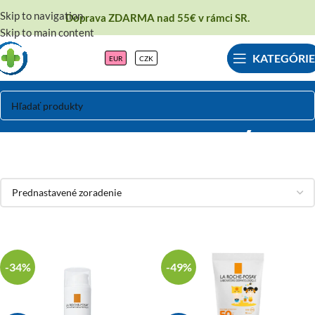
Skip to navigation
Doprava ZDARMA nad 55€ v rámci SR.
Skip to main content
KATEGÓRIE
EUR
CZK
La Roche-Posay
-34%
-49%