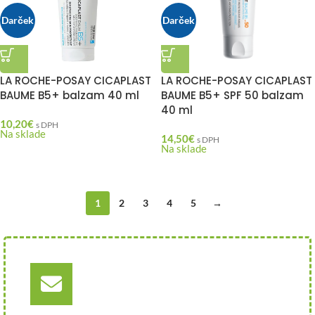
Darček
Darček
LA ROCHE-POSAY CICAPLAST
LA ROCHE-POSAY CICAPLAST
BAUME B5+ balzam 40 ml
BAUME B5+ SPF 50 balzam
40 ml
10,20
€
s DPH
Na sklade
14,50
€
s DPH
Na sklade
1
2
3
4
5
→