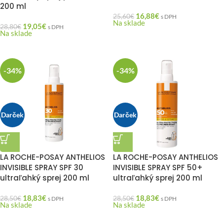
200 ml
16,88
€
25,60
€
s DPH
Na sklade
19,05
€
28,80
€
s DPH
Na sklade
-34%
-34%
Darček
Darček
LA ROCHE-POSAY ANTHELIOS
LA ROCHE-POSAY ANTHELIOS
INVISIBLE SPRAY SPF 30
INVISIBLE SPRAY SPF 50+
ultraľahký sprej 200 ml
ultraľahký sprej 200 ml
18,83
€
18,83
€
28,50
€
28,50
€
s DPH
s DPH
Na sklade
Na sklade