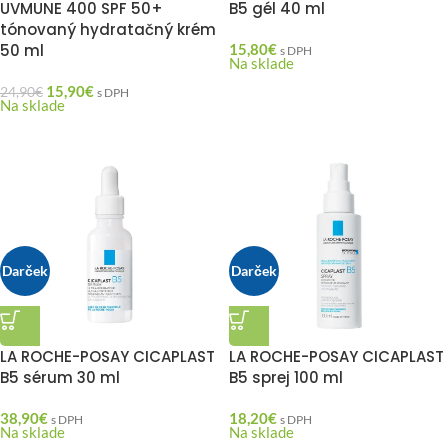
UVMUNE 400 SPF 50+
B5 gél 40 ml
tónovaný hydratačný krém
50 ml
15,80
€
s DPH
Na sklade
15,90
€
24,90
€
s DPH
Na sklade
Darček
Darček
LA ROCHE-POSAY CICAPLAST
LA ROCHE-POSAY CICAPLAST
B5 sérum 30 ml
B5 sprej 100 ml
38,90
€
18,20
€
s DPH
s DPH
Na sklade
Na sklade