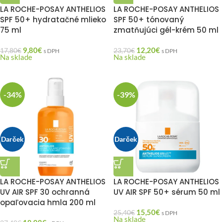
LA ROCHE-POSAY ANTHELIOS
LA ROCHE-POSAY ANTHELIOS
SPF 50+ hydratačné mlieko
SPF 50+ tónovaný
75 ml
zmatňujúci gél-krém 50 ml
9,80
€
12,20
€
17,80
€
23,70
€
s DPH
s DPH
Na sklade
Na sklade
-34%
-39%
Darček
Darček
LA ROCHE-POSAY ANTHELIOS
LA ROCHE-POSAY ANTHELIOS
UV AIR SPF 30 ochranná
UV AIR SPF 50+ sérum 50 ml
opaľovacia hmla 200 ml
15,50
€
25,40
€
s DPH
Na sklade