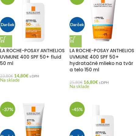
Darček
Darček
LA ROCHE-POSAY ANTHELIOS
LA ROCHE-POSAY ANTHELIOS
UVMUNE 400 SPF 50+ fluid
UVMUNE 400 SPF 50+
50 ml
hydratačné mlieko na tvár
a telo 150 ml
14,80
€
23,80
€
s DPH
Na sklade
16,80
€
25,80
€
s DPH
Na sklade
-37%
-45%