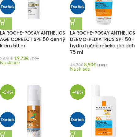
Darček
Darček
LA ROCHE-POSAY ANTHELIOS
LA ROCHE-POSAY ANTHELIOS
AGE CORRECT SPF 50 denný
DERMO-PEDIATRICS SPF 50+
krém 50 ml
hydratačné mlieko pre deti
75 ml
19,73
€
29,90
€
s DPH
Na sklade
8,50
€
16,70
€
s DPH
Na sklade
-54%
-48%
Darček
Darček