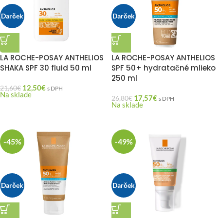
Darček
Darček
LA ROCHE-POSAY ANTHELIOS
LA ROCHE-POSAY ANTHELIOS
SHAKA SPF 30 fluid 50 ml
SPF 50+ hydratačné mlieko
250 ml
12,50
€
21,60
€
s DPH
Na sklade
17,57
€
26,80
€
s DPH
Na sklade
-45%
-49%
Darček
Darček