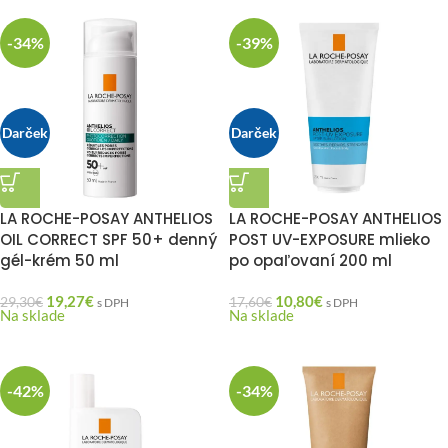
-34%
-39%
Darček
Darček
LA ROCHE-POSAY ANTHELIOS
LA ROCHE-POSAY ANTHELIOS
OIL CORRECT SPF 50+ denný
POST UV-EXPOSURE mlieko
gél-krém 50 ml
po opaľovaní 200 ml
19,27
€
10,80
€
29,30
€
17,60
€
s DPH
s DPH
Na sklade
Na sklade
-42%
-34%