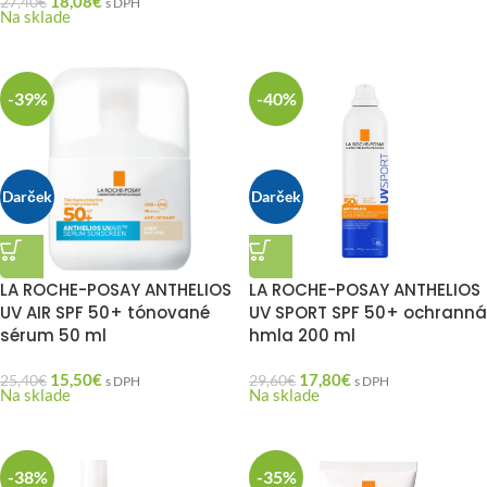
18,08
€
27,40
€
s DPH
Na sklade
-39%
-40%
Darček
Darček
LA ROCHE-POSAY ANTHELIOS
LA ROCHE-POSAY ANTHELIOS
UV AIR SPF 50+ tónované
UV SPORT SPF 50+ ochranná
sérum 50 ml
hmla 200 ml
15,50
€
17,80
€
25,40
€
29,60
€
s DPH
s DPH
Na sklade
Na sklade
-38%
-35%