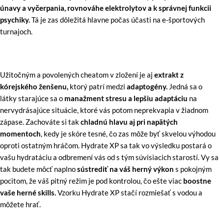
únavy a vyčerpania, rovnováhe elektrolytov a k správnej funkcii
psychiky.
Tá je zas dôležitá hlavne počas účasti na e-športových
turnajoch.
Užitočným a povolených cheatom v zložení je aj
extrakt z
kórejského ženšenu,
ktorý patrí medzi
adaptogény.
Jedná sa o
látky starajúce sa o
manažment stresu a lepšiu adaptáciu
na
nervydrásajúce situácie, ktoré vás potom neprekvapia v žiadnom
zápase. Zachováte si tak
chladnú hlavu aj pri napätých
momentoch
, kedy je skóre tesné, čo zas môže byť skvelou výhodou
oproti ostatným hráčom. Hydrate XP sa tak vo výsledku postará o
vašu hydratáciu a odbremení vás od s tým súvisiacich starostí. Vy sa
tak budete môcť naplno
sústrediť na váš herný výkon
s pokojným
pocitom, že váš pitný režim je pod kontrolou, čo ešte viac
boostne
vaše herné skills.
Vzorku Hydrate XP stačí rozmiešať s vodou a
môžete hrať.