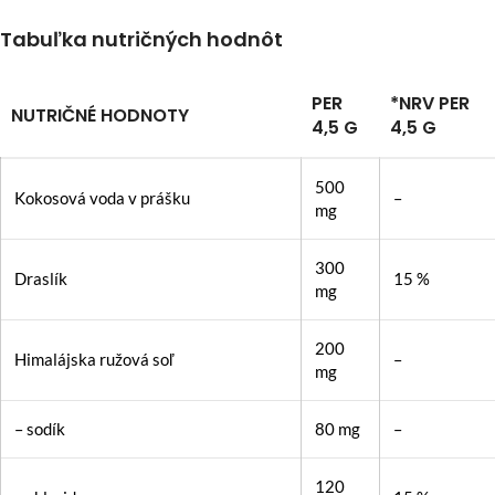
Tabuľka nutričných hodnôt
PER
*NRV PER
NUTRIČNÉ HODNOTY
4,5 G
4,5 G
500
Kokosová voda v prášku
–
mg
300
Draslík
15 %
mg
200
Himalájska ružová soľ
–
mg
– sodík
80 mg
–
120