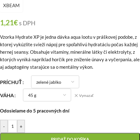
XBEAM
1,21
€
s DPH
Vzorka Hydrate XP je jedna dávka aqua lootu v práškovej podobe, z
ktorej vykúzlite svieži nápoj pre spoľahlivú hydratáciu počas každej
hernej seansy. Obsahuje vitamíny, minerálne látky či elektrolyty, z
ktorých vyniká napríklad horčík pre zníženie únavy a vyčerpania, ale
aj adaptogény starajúce sa o mentálny výkon.
PRÍCHUŤ
VÁHA
Vymazať
Odosielame do 5 pracovných dní
-
+
PRIDAŤ DO KOŠÍKA