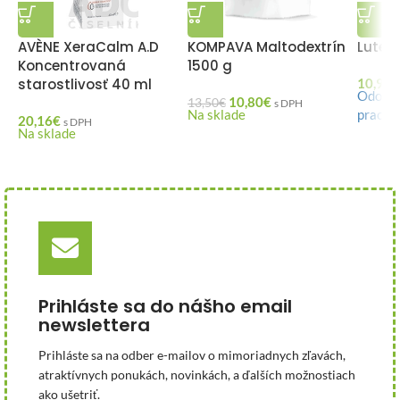
AVÈNE XeraCalm A.D
KOMPAVA Maltodextrín
Luteo
Koncentrovaná
1500 g
starostlivosť 40 ml
10,95
€
Odosie
10,80
€
13,50
€
s DPH
Na sklade
pracov
20,16
€
s DPH
Na sklade
Prihláste sa do nášho email
newslettera
Prihláste sa na odber e-mailov o mimoriadnych zľavách,
atraktívnych ponukách, novinkách, a ďalších možnostiach
ako ušetriť.