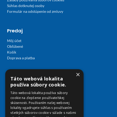
Súhlas dotknutej osoby
Formulár na odstúpenie od zmluvy
Predaj
Môj účet
Obľúbené
Košík
Doprava a platba
×
Táto webová lokalita
používa súbory cookie.
Táto webová lokalita používa súbory
cookie na zlepšenie používateľskej
skúsenosti. Používaním našej webovej
lokality vyjadrujete súhlas s používaním
všetkých súborov cookie v súlade s našimi