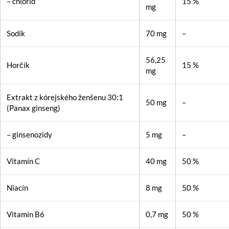
– chlorid
15 %
mg
Sodík
70 mg
–
56,25
Horčík
15 %
mg
Extrakt z kórejského ženšenu 30:1
50 mg
–
(Panax ginseng)
– ginsenozidy
5 mg
–
Vitamín C
40 mg
50 %
Niacín
8 mg
50 %
Vitamín B6
0,7 mg
50 %