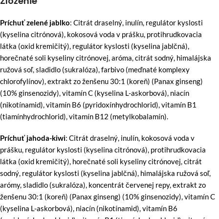
Zloženie
Príchuť zelené jablko
: Citrát draselný, inulín, regulátor kyslosti
(kyselina citrónová), kokosová voda v prášku, protihrudkovacia
látka (oxid kremičitý), regulátor kyslosti (kyselina jablčná),
horečnaté soli kyseliny citrónovej, aróma, citrát sodný, himalájska
ružová soľ, sladidlo (sukralóza), farbivo (meďnaté komplexy
chlorofylínov), extrakt zo ženšenu 30:1 (koreň) (Panax ginseng)
(10% ginsenozidy), vitamín C (kyselina L-askorbová), niacín
(nikotínamid), vitamín B6 (pyridoxínhydrochlorid), vitamín B1
(tiamínhydrochlorid), vitamín B12 (metylkobalamín).
Príchuť jahoda-kiwi
: Citrát draselný, inulín, kokosová voda v
prášku, regulátor kyslosti (kyselina citrónová), protihrudkovacia
látka (oxid kremičitý), horečnaté soli kyseliny citrónovej, citrát
sodný, regulátor kyslosti (kyselina jablčná), himalájska ružová soľ,
arómy, sladidlo (sukralóza), koncentrát červenej repy, extrakt zo
ženšenu 30:1 (koreň) (Panax ginseng) (10% ginsenozidy), vitamín C
(kyselina L-askorbová), niacín (nikotínamid), vitamín B6