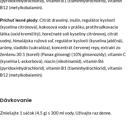
(pyridoxínhydrochlorid), vitamín B1 (tiamínhydrochlorid), vitamín
B12 (metylkobalamín).
Príchuť lesné plody
: Citrát draselný, inulín, regulátor kyslosti
(kyselina citrónová), kokosová voda v prášku, protihrudkovacia
látka (oxid kremičitý), horečnaté soli kyseliny citrónovej, citrát
sodný, himalájska ružová soľ, regulátor kyslosti (kyselina jablčná),
arómy, sladidlo (sukralóza), koncentrát červenej repy, extrakt zo
ženšenu 30:1 (koreň) (Panax ginseng) (10% ginsenozidy), vitamín C
(kyselina L-askorbová), niacín (nikotínamid), vitamín B6
(pyridoxínhydrochlorid), vitamín B1 (tiamínhydrochlorid), vitamín
B12 (metylkobalamín).
Dávkovanie
Zmiešajte 1 sáčok (4,5 g) s 300 ml vody. Užívajte raz denne.