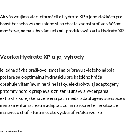
Ak vás zaujíma viac informácií o Hydrate XP a jeho zložkách pre
boost herného výkonu alebo si ho chcete zaobstarať vo väčšom
množstve, nemala by vám uniknúť produktová karta
Hydrate XP
.
Vzorka Hydrate XP a jej výhody
je jedna dávka práškovej zmesi na prípravu sviežeho nápoja
postará sa o optimálnu hydratáciu pre každého hráča
obsahuje vitamíny, minerálne látky, elektrolyty aj adaptogény
prítomný horčík prispieva k zníženiu únavy a vyčerpania
extrakt z kórejského ženšenu patrí medzi adaptogény súvisiace s
manažmentom stresu a adaptáciou na náročné herné situácie
má sviežu chuť, ktorú môžete vyskúšať vďaka vzorke