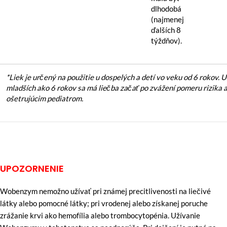
dlhodobá
(najmenej
ďalších 8
týždňov).
*Liek je určený na použitie u dospelých a detí vo veku od 6 rokov. U
mladších ako 6 rokov sa má liečba začať po zvážení pomeru rizika 
ošetrujúcim pediatrom.
UPOZORNENIE
Wobenzym nemožno užívať pri známej precitlivenosti na liečivé
látky alebo pomocné látky; pri vrodenej alebo získanej poruche
zrážanie krvi ako hemofília alebo trombocytopénia. Užívanie