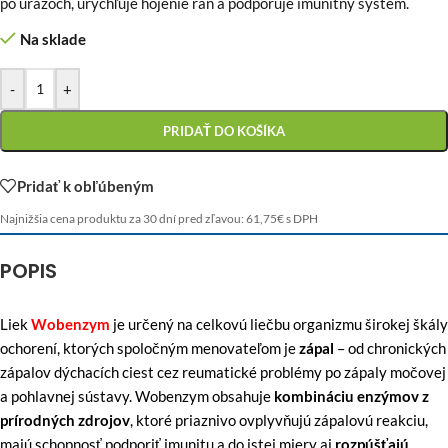
po úrazoch, urýchľuje hojenie rán a podporuje imunitný systém.
Na sklade
-
+
PRIDAŤ DO KOŠÍKA
Pridať k obľúbeným
Najnižšia cena produktu za 30 dní pred zľavou:
61,75
€
s DPH
POPIS
Liek
Wobenzym
je určený na celkovú liečbu organizmu širokej škály
ochorení, ktorých spoločným menovateľom je
zápal
– od chronických
zápalov dýchacích ciest cez reumatické problémy po zápaly močovej
a pohlavnej sústavy. Wobenzym obsahuje
kombináciu enzýmov z
prírodných zdrojov
, ktoré priaznivo ovplyvňujú zápalovú reakciu,
majú schopnosť podporiť imunitu a do istej miery aj
rozpúšťajú