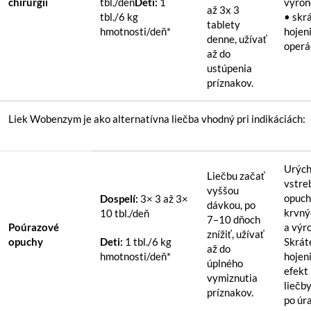
chirurgii
tbl./deň
Deti:
1
výron
až 3x 3
tbl./6 kg
• skr
tablety
hmotnosti/deň*
hojen
denne, užívať
operác
až do
ustúpenia
príznakov.
Liek Wobenzym je ako alternatívna liečba vhodný pri indikáciách:
Urých
Liečbu začať
vstre
vyššou
opuch
Dospelí:
3× 3 až 3×
dávkou, po
krvný
10 tbl./deň
7–10 dňoch
Poúrazové
a výr
znížiť, užívať
opuchy
Deti:
1 tbl./6 kg
Skrát
až do
hmotnosti/deň*
hojeni
úplného
efekt
vymiznutia
liečb
príznakov.
po úr