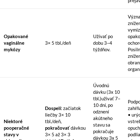
preja
Význ
zníže
vymiz
Opakované
Užívať po
opako
vaginálne
3× 5 tbl./deň
dobu 3–4
ochor
mykózy
týždňov.
Posil
zníže
obran
organ
Úvodnú
dávku (3x 10
tbl.)uživať 7–
Podpo
10 dní, po
Dospelí:
začiatok
zahŕň
odznení
liečby 3× 10
• urý
akútneho
Niektoré
tbl./deň,
vstre
stavu sa
pooperačné
pokračovať
dávkou
opuch
pokračuje
stavy v
3× 5 až 3× 3
podlia
dávkou 3x 5