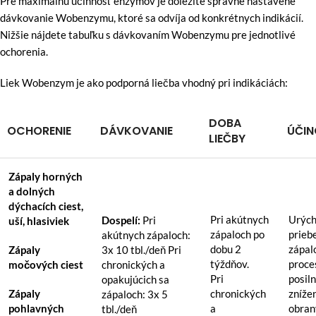
Pre maximálnu účinnosť enzýmov je dôležité správne nastavené
dávkovanie Wobenzymu, ktoré sa odvíja od konkrétnych indikácií.
Nižšie nájdete tabuľku s dávkovaním Wobenzymu pre jednotlivé
ochorenia.
Liek Wobenzym je ako podporná liečba vhodný pri indikáciách:
DOBA
OCHORENIE
DÁVKOVANIE
ÚČI
LIEČBY
Zápaly horných
a dolných
dýchacích ciest,
Pri akútnych
Urých
Dospelí:
Pri
uší, hlasiviek
zápaloch po
prieb
akútnych zápaloch:
dobu 2
zápal
Zápaly
3x 10 tbl./deň Pri
týždňov.
proce
močových ciest
chronických a
Pri
posil
opakujúcich sa
Zápaly
chronických
zníže
zápaloch: 3x 5
pohlavných
a
obran
tbl./deň