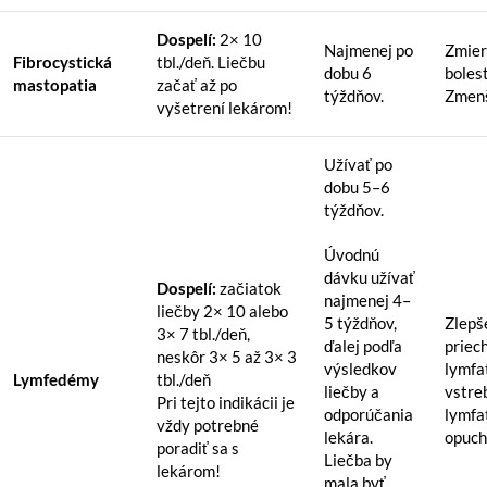
Dospelí:
2× 10
Najmenej po
Zmier
Fibrocystická
tbl./deň. Liečbu
dobu 6
bolest
mastopatia
začať až po
týždňov.
Zmenš
vyšetrení lekárom!
Užívať po
dobu 5–6
týždňov.
Úvodnú
dávku užívať
Dospelí:
začiatok
najmenej 4–
liečby 2× 10 alebo
5 týždňov,
Zlepš
3× 7 tbl./deň,
ďalej podľa
priec
neskôr 3× 5 až 3× 3
výsledkov
lymfat
Lymfedémy
tbl./deň
liečby a
vstre
Pri tejto indikácii je
odporúčania
lymfa
vždy potrebné
lekára.
opuch
poradiť sa s
Liečba by
lekárom!
mala byť