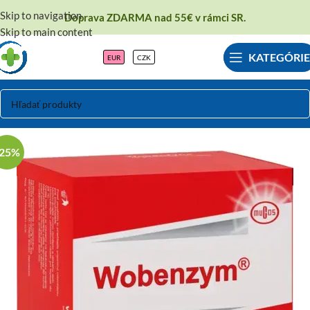
Skip to navigation
Doprava ZDARMA nad 55€ v rámci SR.
Skip to main content
KATEGÓRIE
EUR
CZK
-25%