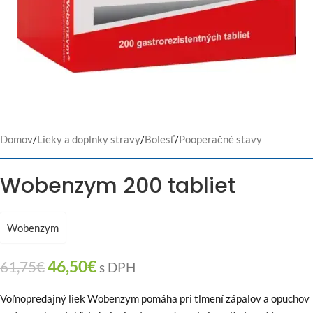
Domov
/
Lieky a doplnky stravy
/
Bolesť
/
Pooperačné stavy
Wobenzym 200 tabliet
Wobenzym
46,50
€
61,75
€
s DPH
Voľnopredajný liek Wobenzym pomáha pri tlmení zápalov a opuchov