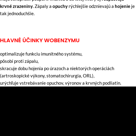
krvné zrazeniny
. Zápaly a
opuchy
rýchlejšie odznievajú a
hojenie
je
tak jednoduchšie.
HLAVNÉ ÚČINKY WOBENZYMU
optimalizuje funkciu imunitného systému,
pôsobí proti zápalu,
skracuje dobu hojenia po úrazoch a niektorých operáciách
(artroskopické výkony, stomatochirurgia, ORL),
urýchľuje vstrebávanie opuchov, výronov a krvných podliatin.