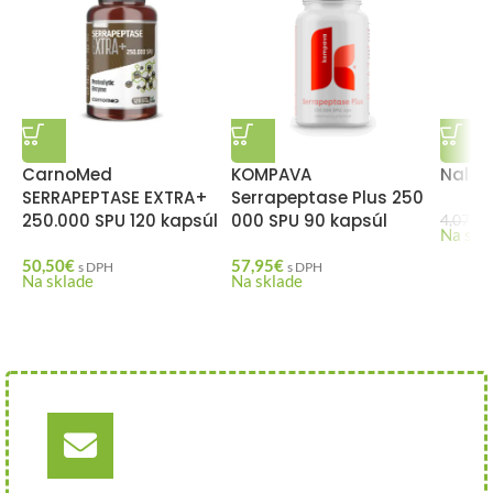
CarnoMed
KOMPAVA
Nalges
SERRAPEPTASE EXTRA+
Serrapeptase Plus 250
250.000 SPU 120 kapsúl
000 SPU 90 kapsúl
2
4,07
€
Na skl
50,50
€
57,95
€
s DPH
s DPH
Na sklade
Na sklade