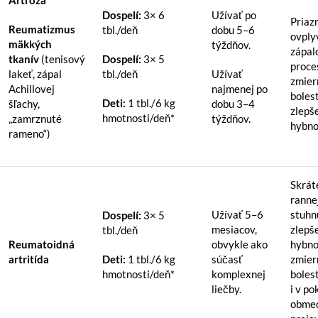
Artróza
Dospelí:
3× 6
Užívať po
Priaz
Reumatizmus
tbl./deň
dobu 5–6
ovply
mäkkých
týždňov.
zápal
tkanív
(tenisový
Dospelí:
3× 5
proce
lakeť, zápal
tbl./deň
Užívať
zmier
Achillovej
najmenej po
bolest
Deti:
1 tbl./6 kg
šľachy,
dobu 3–4
zlepš
hmotnosti/deň*
„zamrznuté
týždňov.
hybno
rameno“)
Skrát
ranne
Užívať 5–6
stuhn
Dospelí:
3× 5
mesiacov,
zlepš
tbl./deň
Reumatoidná
obvykle ako
hybno
artritída
Deti:
1 tbl./6 kg
súčasť
zmier
hmotnosti/deň*
komplexnej
bolest
liečby.
i v pok
obme