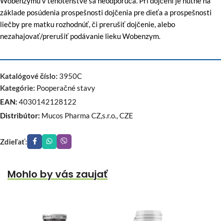
Wobenzymu v tehotenstve sa neodporúča. Pri dojčení je nutné na
základe posúdenia prospešnosti dojčenia pre dieťa a prospešnosti
liečby pre matku rozhodnúť, či prerušiť dojčenie, alebo
nezahajovať/prerušiť podávanie lieku Wobenzym.
Katalógové číslo:
3950C
Kategórie:
Pooperačné stavy
EAN:
4030142128122
Distribútor:
Mucos Pharma CZ,s.r.o., CZE
Zdieľať:
Mohlo by vás zaujať