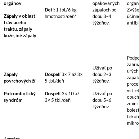
orgánov
opakovaných
organ
Deti:
1 tbl./6 kg
zápaloch po
Zvýše
Zápaly v oblasti
hmotnosti/deň*
dobu 3–4
účinn
tráviaceho
týždňov.
antibi
traktu, zápaly
kože, iné zápaly
Podpo
zahŕň
Užívať po
urých
Zápaly
Dospelí
3× 7 až 3×
dobu 2–3
zápal
povrchových žíl
5 tbl./deň
týždňov.
proce
vstre
Potrombotický
Dospelí:
3× 10 až
Užívať po
opuch
syndróm
3× 5 tbl./deň
dobu 5–6
zmier
týždňov.
bolest
tekuto
mikro