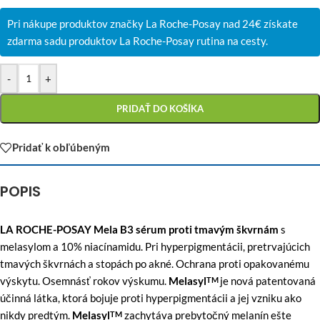
Pri nákupe produktov značky La Roche-Posay nad 24€ získate
zdarma sadu produktov La Roche-Posay rutina na cesty.
-
+
PRIDAŤ DO KOŠÍKA
Pridať k obľúbeným
POPIS
LA ROCHE-POSAY Mela B3 sérum proti tmavým škvrnám
s
melasylom a 10% niacínamidu. Pri hyperpigmentácii, pretrvajúcich
tmavých škvrnách a stopách po akné. Ochrana proti opakovanému
výskytu. Osemnásť rokov výskumu.
Melasyl
je nová patentovaná
TM
účinná látka, ktorá bojuje proti hyperpigmentácii a jej vzniku ako
nikdy predtým.
Melasyl
zachytáva prebytočný melanín ešte
TM