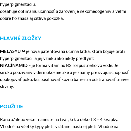
hyperpigmentáciu,
dosahuje optimálnu účinnosť a zároveň je nekomedogénny a veľmi
dobre ho znáša aj citlivá pokožka.
HLAVNÉ ZLOŽKY
MELASYL
je nová patentovaná účinná látka, ktorá bojuje proti
TM
hyperpigmentácii a jej vzniku ako nikdy predtým*.
NIACÍNAMID
– je forma vitamínu B3 rozpustného vo vode. Je
široko používaný v dermokozmetike a je známy pre svoju schopnosť
upokojovať pokožku, posilňovať kožnú bariéru a odstraňovať tmavé
škvrny.
POUŽITIE
Ráno a/alebo večer naneste na tvár, krk a dekolt 3 – 4 kvapky.
Vhodné na všetky typy pleti, vrátane mastnej pleti. Vhodné na