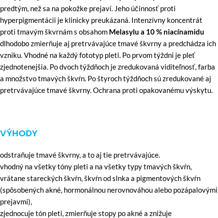
predtým, než sa na pokožke prejaví. Jeho účinnosť proti
hyperpigmentácii je klinicky preukázaná. Intenzívny koncentrát
proti tmavým škvrnám s obsahom
Melasylu a 10 % niacínamidu
dlhodobo zmierňuje aj pretrvávajúce tmavé škvrny a predchádza ich
vzniku. Vhodné na každý fototyp pleti. Po prvom týždni je pleť
zjednotenejšia. Po dvoch týždňoch je zredukovaná viditeľnosť, farba
a množstvo tmavých škvŕn. Po štyroch týždňoch sú zredukované aj
pretrvávajúce tmavé škvrny. Ochrana proti opakovanému výskytu.
VÝHODY
odstraňuje tmavé škvrny, a to aj tie pretrvávajúce.
vhodný na všetky tóny pleti a na všetky typy tmavých škvŕn,
vrátane stareckých škvŕn, škvŕn od slnka a pigmentových škvŕn
(spôsobených akné, hormonálnou nerovnováhou alebo pozápalovými
prejavmi),
zjednocuje tón pleti, zmierňuje stopy po akné a znižuje