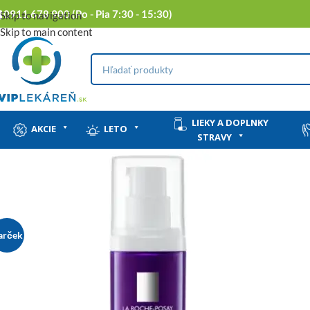
0911 678 900 (Po - Pia 7:30 - 15:30)
Skip to navigation
Skip to main content
LIEKY A DOPLNKY
AKCIE
LETO
STRAVY
arček