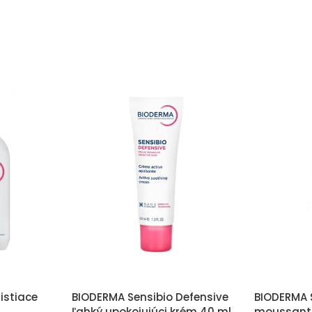
istiace
BIODERMA Sensibio Defensive
BIODERMA 
ľahký upokojujúci krém 40 ml
moussant č