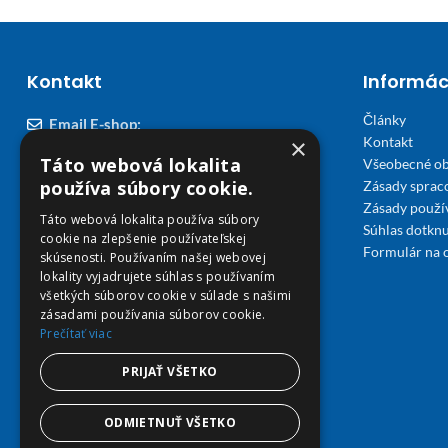
Kontakt
Informác
Články
Email E-shop:
×
Kontakt
podpora@viplekaren.sk
Táto webová lokalita
Všeobecné o
Telefón E-shop:
používa súbory cookie.
Zásady sprac
Zásady použi
0911 678 900
(Po - Pia 7:30 - 15:30)
Táto webová lokalita používa súbory
Súhlas dotknu
cookie na zlepšenie používateľskej
Telefón kamenná Lekáreň VIP Košice:
Formulár na 
skúsenosti. Používaním našej webovej
055 307 78 30
lokality vyjadrujete súhlas s používaním
všetkých súborov cookie v súlade s našimi
(Po - Ne 8:00 - 18:00)
zásadami používania súborov cookie.
Prečítať viac
Adresa Lekáreň VIP:
Severné nábrežie 45, 040 01 Košice
PRIJAŤ VŠETKO
ODMIETNUŤ VŠETKO