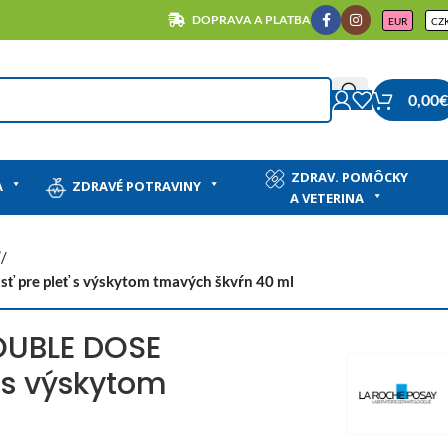
DOPRAVA A PLATBA
EUR
CZ
0,00
€
ZDRAV. POMÔCKY
A
ZDRAVÉ POTRAVINY
A VETERINA
ť
/
pre pleť s výskytom tmavých škvŕn 40 ml
OUBLE DOSE
ť s výskytom