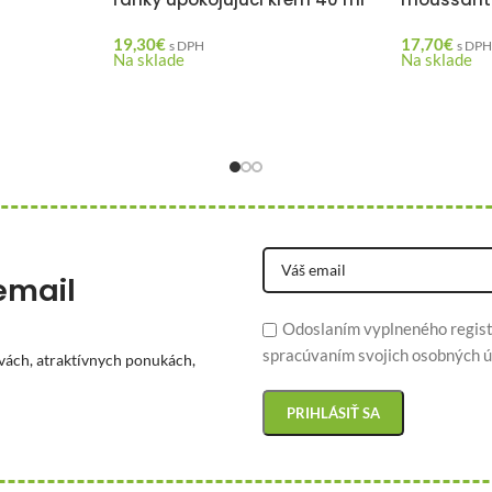
19,30
€
17,70
€
s DPH
s DP
Na sklade
Na sklade
email
Odoslaním vyplneného regist
spracúvaním svojich osobných ú
vách, atraktívnych ponukách,