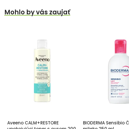
Mohlo by vás zaujať
Aveeno CALM+RESTORE
BIODERMA Sensibio Č
upokojujúci toner s ovsom 200
mlieko 250 ml