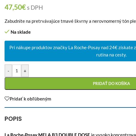
47,50
€
s DPH
Zabudnite na pretrvávajúce tmavé škvrny a nerovnomerný tón plet
Na sklade
Pri nákupe produktov značky La Roche-Posay nad 24€ získate
rutina na cesty.
-
+
PRIDAŤ DO KOŠÍKA
Pridať k obľúbeným
POPIS
La Roche-Posay MELA B3 DOUBLE DOSE
je vysoko koncentrovan