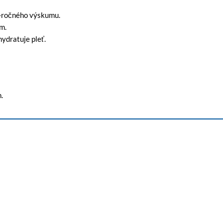
8-ročného výskumu.
om.
hydratuje pleť.
.