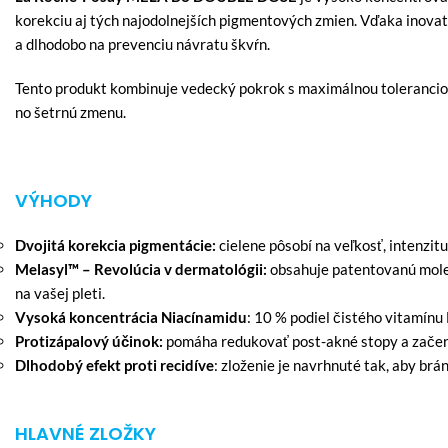
korekciu aj tých najodolnejších pigmentových zmien. Vďaka inovatí
a dlhodobo na prevenciu návratu škvŕn.
Tento produkt kombinuje vedecký pokrok s maximálnou toleranciou, 
no šetrnú zmenu.
VÝHODY
Dvojitá korekcia pigmentácie:
cielene pôsobí na veľkosť, intenzit
Melasyl™ – Revolúcia v dermatológii:
obsahuje patentovanú molek
na vašej pleti.
Vysoká koncentrácia Niacínamidu
: 10 % podiel čistého vitamínu 
Protizápalový účinok:
pomáha redukovať post-akné stopy a začerve
Dlhodobý efekt proti recidíve
: zloženie je navrhnuté tak, aby brá
HLAVNÉ ZLOŽKY