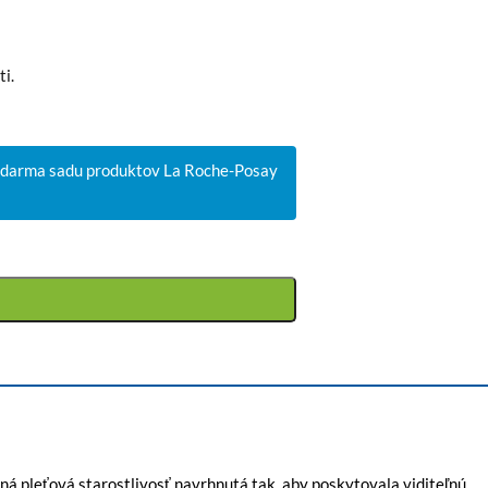
i.
 zdarma sadu produktov La Roche-Posay
á pleťová starostlivosť navrhnutá tak, aby poskytovala viditeľnú