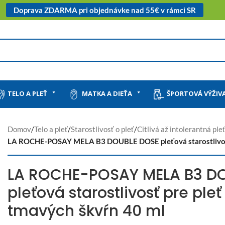
Doprava ZDARMA pri objednávke nad 55€ v rámci SR
TELO A PLEŤ
MATKA A DIEŤA
ŠPORTOVÁ VÝŽIV
Domov
/
Telo a pleť
/
Starostlivosť o pleť
/
Citlivá až intolerantná ple
LA ROCHE-POSAY MELA B3 DOUBLE DOSE pleťová starostlivosť 
LA ROCHE-POSAY MELA B3 D
pleťová starostlivosť pre ple
tmavých škvŕn 40 ml