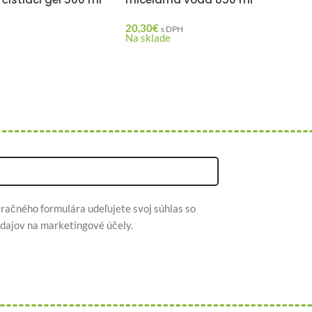
20,30
€
H
s DPH
Na sklade
račného formulára udeľujete svoj súhlas so
dajov na marketingové účely.