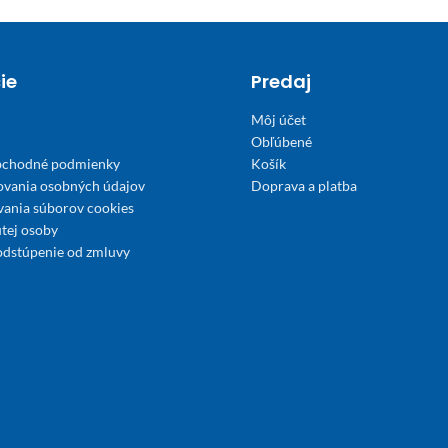
ie
Predaj
Môj účet
Obľúbené
bchodné podmienky
Košík
ovania osobných údajov
Doprava a platba
́vania súborov cookies
tej osoby
odstúpenie od zmluvy