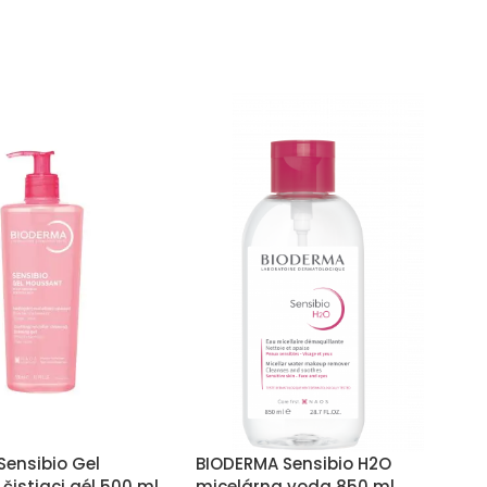
Sensibio Gel
BIODERMA Sensibio H2O
istiaci gél 500 ml
micelárna voda 850 ml