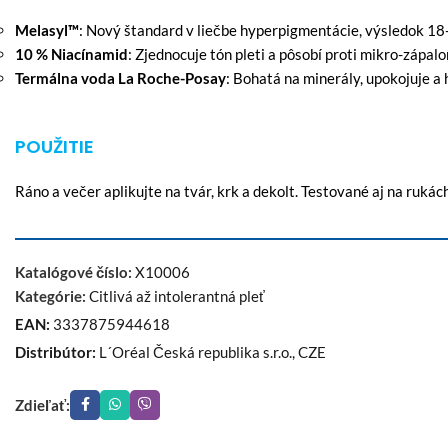
Melasyl™
: Nový štandard v liečbe hyperpigmentácie, výsledok 1
10 % Niacínamid
: Zjednocuje tón pleti a pôsobí proti mikro-zápal
Termálna voda La Roche-Posay
: Bohatá na minerály, upokojuje a 
POUŽITIE
Ráno a večer aplikujte na tvár, krk a dekolt. Testované aj na rukách
Katalógové číslo:
X10006
Kategórie:
Citlivá až intolerantná pleť
EAN:
3337875944618
Distribútor:
L´Oréal Česká republika s.r.o., CZE
Zdieľať: