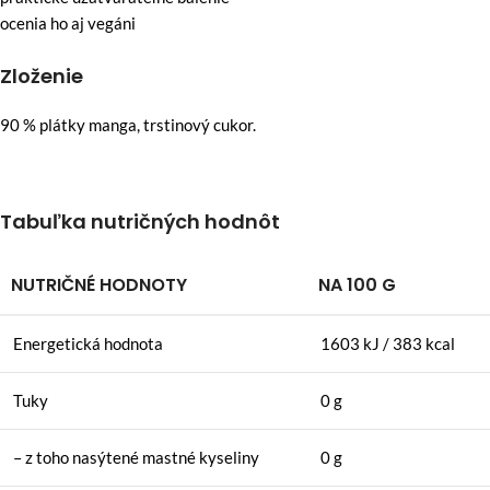
ocenia ho aj vegáni
Zloženie
90 % plátky manga, trstinový cukor.
Tabuľka nutričných hodnôt
NUTRIČNÉ HODNOTY
NA 100 G
Energetická hodnota
1603 kJ / 383 kcal
Tuky
0 g
– z toho nasýtené mastné kyseliny
0 g