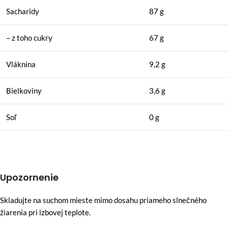
Sacharidy
87 g
– z toho cukry
67 g
Vláknina
9,2 g
Bielkoviny
3,6 g
Soľ
0 g
Upozornenie
Skladujte na suchom mieste mimo dosahu priameho slnečného
žiarenia pri izbovej teplote.