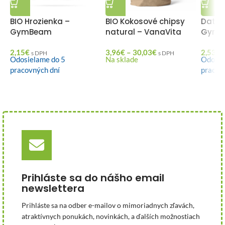
BIO Hrozienka –
BIO Kokosové chipsy
Datle 
GymBeam
natural – VanaVita
GymB
2,15
€
3,96
€
–
30,03
€
2,53
€
s DPH
s DPH
Odosielame do 5
Na sklade
Odosie
pracovných dní
pracov
Prihláste sa do nášho email
newslettera
Prihláste sa na odber e-mailov o mimoriadnych zľavách,
atraktívnych ponukách, novinkách, a ďalších možnostiach