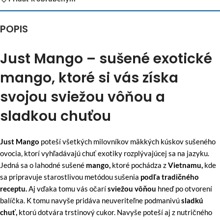
POPIS
Just Mango – sušené exotické
mango, ktoré si vás získa
svojou sviežou vôňou a
sladkou chuťou
Just Mango
poteší všetkých milovníkov mäkkých kúskov sušeného
ovocia, ktorí vyhľadávajú chuť exotiky rozplývajúcej sa na jazyku.
Jedná sa o lahodné sušené
mango,
ktoré pochádza z
Vietnamu,
kde
sa pripravuje starostlivou metódou sušenia
podľa tradičného
receptu.
Aj vďaka tomu vás očarí
sviežou vôňou
hneď po otvorení
balíčka. K tomu navyše pridáva neuveriteľne podmanivú
sladkú
chuť,
ktorú dotvára trstinový cukor. Navyše poteší aj z nutričného