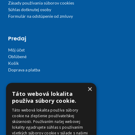
Zásady používania súborov cookies
Súhlas dotknutej osoby
Formulár na odstúpenie od zmluvy
Predaj
Môj účet
Obľúbené
Košík
Doprava a platba
×
Táto webová lokalita
používa súbory cookie.
Táto webová lokalita používa súbory
cookie na zlepšenie používateľskej
skúsenosti. Používaním našej webovej
lokality vyjadrujete súhlas s používaním
všetkých súborov cookie v súlade s našimi