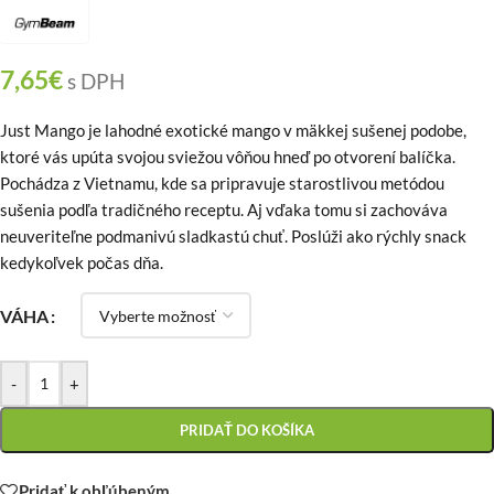
7,65
€
s DPH
Just Mango je lahodné exotické mango v mäkkej sušenej podobe,
ktoré vás upúta svojou sviežou vôňou hneď po otvorení balíčka.
Pochádza z Vietnamu, kde sa pripravuje starostlivou metódou
sušenia podľa tradičného receptu. Aj vďaka tomu si zachováva
neuveriteľne podmanivú sladkastú chuť. Poslúži ako rýchly snack
kedykoľvek počas dňa.
VÁHA
-
+
PRIDAŤ DO KOŠÍKA
Pridať k obľúbeným