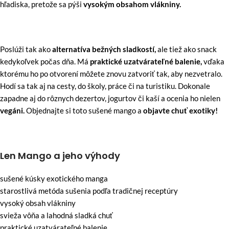
hľadiska, pretože sa pýši
vysokým obsahom vlákniny.
Poslúži tak ako
alternatíva bežných sladkostí,
ale tiež ako snack
kedykoľvek počas dňa. Má
praktické uzatvárateľné balenie,
vďaka
ktorému ho po otvorení môžete znovu zatvoriť tak, aby nezvetralo.
Hodí sa tak aj na cesty, do školy, práce či na turistiku. Dokonale
zapadne aj do rôznych dezertov, jogurtov či kaší a ocenia ho nielen
vegáni.
Objednajte si toto sušené mango a
objavte chuť exotiky!
Len Mango a jeho výhody
sušené kúsky exotického manga
starostlivá metóda sušenia podľa tradičnej receptúry
vysoký obsah vlákniny
svieža vôňa a lahodná sladká chuť
praktické uzatvárateľné balenie