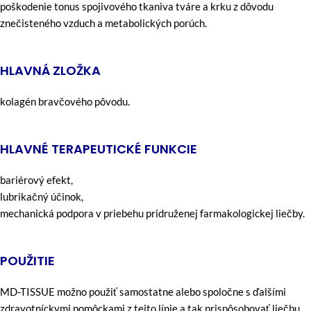
poškodenie tonus spojivového tkaniva tváre a krku z dôvodu
znečisteného vzduch a metabolických porúch.
HLAVNÁ ZLOŽKA
kolagén bravčového pôvodu.
HLAVNÉ TERAPEUTICKÉ FUNKCIE
bariérový efekt,
lubrikačný účinok,
mechanická podpora v priebehu pridruženej farmakologickej liečby.
POUŽITIE
MD-TISSUE možno použiť samostatne alebo spoločne s ďalšími
zdravotníckymi pomôckami z tejto línie a tak prispôsobovať liečbu