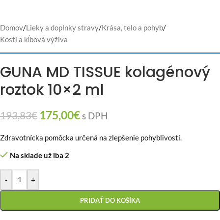
Domov
/
Lieky a doplnky stravy
/
Krása, telo a pohyb
/
Kosti a kĺbová výživa
GUNA MD TISSUE kolagénový
roztok 10×2 ml
175,00
€
193,83
€
s DPH
Zdravotnícka pomôcka určená na zlepšenie pohyblivosti.
Na sklade už iba 2
-
+
PRIDAŤ DO KOŠÍKA