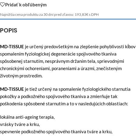
Pridať k obľúbeným
Najnižšia cena produktu za 30 dní pred zľavou:
193,83
€
s DPH
POPIS
MD-TISSUE
je určený predovšetkým na zlepšenie pohyblivosti kĺbov
spomalením fyziologickej degenerácie spojivového tkaniva
spôsobenej starnutím, nesprávnym držaním tela, sprievodnými
chronickými ochoreniami, poraneniami a úrazmi, znečisteným
životným prostredím.
MD-TISSUE
je tiež určený na spomalenie fyziologického starnutia
pokožky a podkožného spojivového tkaniva a zmierňuje tak
poškodenia spôsobené starnutím a to v nasledujúcich oblastiach:
lokálna anti-ageing terapia,
vrásky tváre a krku,
spevnenie podkožného spojivového tkaniva tváre a krku,