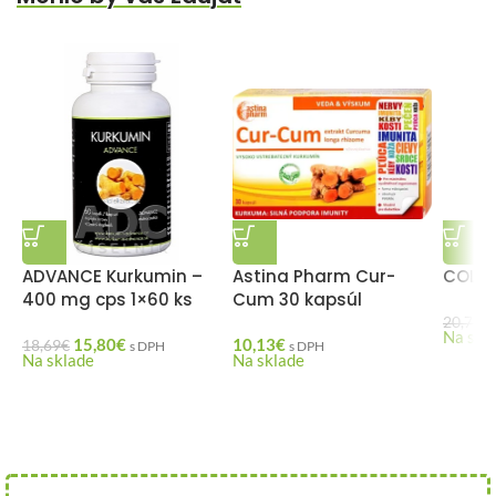
ADVANCE Kurkumin –
Astina Pharm Cur-
COLAF
400 mg cps 1×60 ks
Cum 30 kapsúl
20,76
€
Na skl
15,80
€
10,13
€
18,69
€
s DPH
s DPH
Na sklade
Na sklade