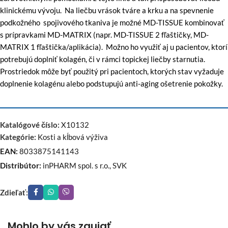
klinickému vývoju. Na liečbu vrások tváre a krku a na spevnenie
podkožného spojivového tkaniva je možné MD-TISSUE kombinovať
s prípravkami MD-MATRIX (napr. MD-TISSUE 2 fľaštičky, MD-
MATRIX 1 fľaštička/aplikácia). Možno ho využiť aj u pacientov, ktorí
potrebujú doplniť kolagén, či v rámci topickej liečby starnutia.
Prostriedok môže byť použitý pri pacientoch, ktorých stav vyžaduje
doplnenie kolagénu alebo podstupujú anti-aging ošetrenie pokožky.
Katalógové číslo:
X10132
Kategórie:
Kosti a kĺbová výživa
EAN:
8033875141143
Distribútor:
inPHARM spol. s r.o., SVK
Zdieľať:
Mohlo by vás zaujať