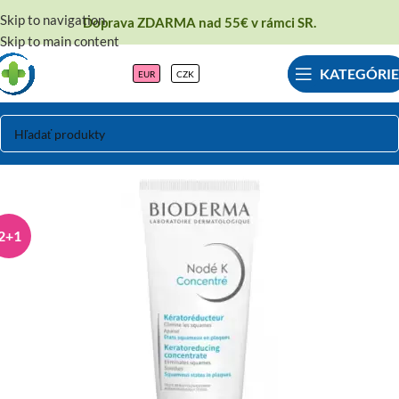
Skip to navigation
Doprava ZDARMA nad 55€ v rámci SR.
Skip to main content
KATEGÓRIE
EUR
CZK
2+1