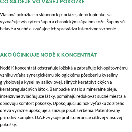
ČO SA DEJE VO VAŠEJ POKOŽKE
Vlasová pokožka so sklonom k psoriáze, alebo lupienke, sa
vyznačuje výskytom šupín a chronickým zápalom kože. Šupiny sú
belavé a suché a zvyčajne ich sprevádza intenzívne svrbenie.
AKO ÚČINKUJE NODÉ K KONCENTRÁT
Nodé K koncentrát odstraňuje ložiská a zabraňuje ich opätovnému
vzniku vďaka synergickému biologickému pôsobeniu kyseliny
glykolovej a kyseliny salicylovej, silných keratolytických a
keratoregulačných látok. Bambucké maslo a minerálne oleje,
intenzívne zvláčňujúce látky, pomáhajú redukovať suché miesta a
obnovujú komfort pokožky. Upokojujúci účinok výťažku zo žltého
dreva výrazne upokojuje a znižuje pocit svrbenia. Patentovaný
prírodný komplex D.A.F zvyšuje prah tolerancie citlivej vlasovej
pokožky.