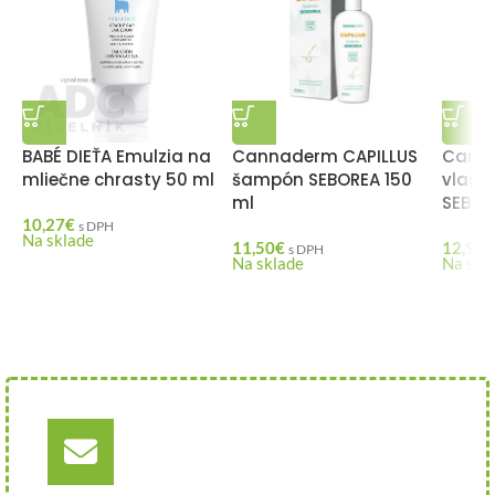
BABÉ DIEŤA Emulzia na
Cannaderm CAPILLUS
Canna
mliečne chrasty 50 ml
šampón SEBOREA 150
vlaso
ml
SEBOR
10,27
€
s DPH
Na sklade
11,50
€
12,90
€
s DPH
Na sklade
Na skl