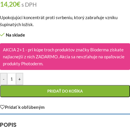
14,20
€
s DPH
Upokojujúci koncentrát proti svrbeniu, ktorý zabraňuje vzniku
šupinatých ložísk.
Na sklade
AKCIA 2+1 - pri kúpe troch produktov značky Bioderma získate
najlacnejší z nich ZADARMO. Akcia sa nevzťahuje na opaľovacie
produkty Photoderm.
-
+
PRIDAŤ DO KOŠÍKA
Pridať k obľúbeným
POPIS