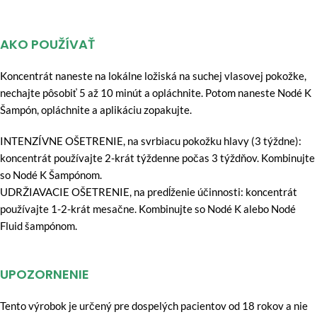
AKO POUŽÍVAŤ
Koncentrát naneste na lokálne ložiská na suchej vlasovej pokožke,
nechajte pôsobiť 5 až 10 minút a opláchnite. Potom naneste Nodé K
Šampón, opláchnite a aplikáciu zopakujte.
INTENZÍVNE OŠETRENIE, na svrbiacu pokožku hlavy (3 týždne):
koncentrát používajte 2-krát týždenne počas 3 týždňov. Kombinujte
so Nodé K Šampónom.
UDRŽIAVACIE OŠETRENIE, na predĺženie účinnosti: koncentrát
používajte 1-2-krát mesačne. Kombinujte so Nodé K alebo Nodé
Fluid šampónom.
UPOZORNENIE
Tento výrobok je určený pre dospelých pacientov od 18 rokov a nie