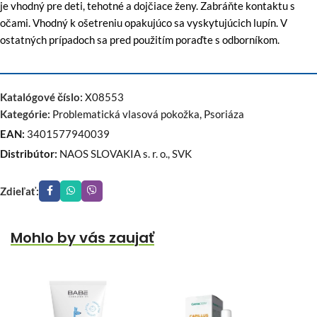
je vhodný pre deti, tehotné a dojčiace ženy. Zabráňte kontaktu s
očami. Vhodný k ošetreniu opakujúco sa vyskytujúcich lupín. V
ostatných prípadoch sa pred použitím poraďte s odborníkom.
Katalógové číslo:
X08553
Kategórie:
Problematická vlasová pokožka
,
Psoriáza
EAN:
3401577940039
Distribútor:
NAOS SLOVAKIA s. r. o., SVK
Zdieľať:
Mohlo by vás zaujať