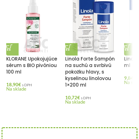
KLORANE Upokojujúce
Linola Forte Šampón
Linol
sérum s BIO pivóniou
na suchú a svrbivú
ml
100 ml
pokožku hlavy, s
kyselinou linolovou
9,84
€
Na skl
18,90
€
1×200 ml
s DPH
Na sklade
10,72
€
s DPH
Na sklade