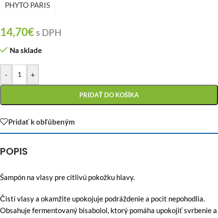
PHYTO PARIS
14,70
€
s DPH
Na sklade
-
+
PRIDAŤ DO KOŠÍKA
Pridať k obľúbeným
POPIS
Šampón na vlasy pre citlivú pokožku hlavy.
Čistí vlasy a okamžite upokojuje podráždenie a pocit nepohodlia.
Obsahuje fermentovaný bisabolol, ktorý pomáha upokojiť svrbenie a