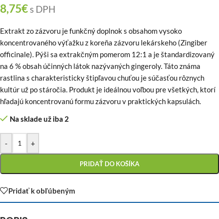
8,75
€
s DPH
Extrakt zo zázvoru je funkčný doplnok s obsahom vysoko
koncentrovaného výťažku z koreňa zázvoru lekárskeho (Zingiber
officinale). Pýši sa extrakčným pomerom 12:1 a je štandardizovaný
na 6 % obsah účinných látok nazývaných gingeroly. Táto známa
rastlina s charakteristicky štipľavou chuťou je súčasťou rôznych
kultúr už po stáročia. Produkt je ideálnou voľbou pre všetkých, ktorí
hľadajú koncentrovanú formu zázvoru v praktických kapsulách.
Na sklade už iba 2
-
+
PRIDAŤ DO KOŠÍKA
Pridať k obľúbeným