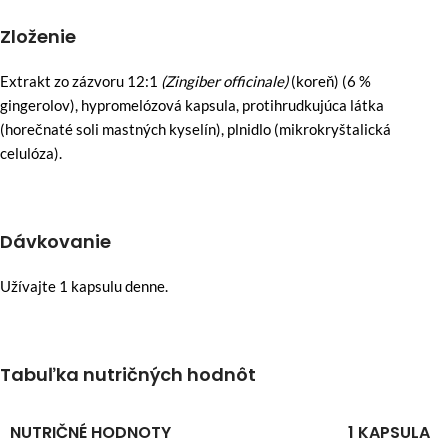
Zloženie
Extrakt zo zázvoru 12:1
(Zingiber officinale)
(koreň) (6 %
gingerolov), hypromelózová kapsula, protihrudkujúca látka
(horečnaté soli mastných kyselín), plnidlo (mikrokryštalická
celulóza).
Dávkovanie
Užívajte 1 kapsulu denne.
Tabuľka nutričných hodnôt
NUTRIČNÉ HODNOTY
1 KAPSULA