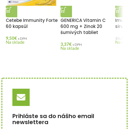
Cetebe Immunity Forte
GENERICA Vitamin C
Imuno
60 kapsúl
600 mg + Zinok 20
sirup 
šumivých tabliet
9,50
€
15,70
€
s DPH
Na sklade
Na skl
3,37
€
s DPH
Na sklade
Prihláste sa do nášho email
newslettera