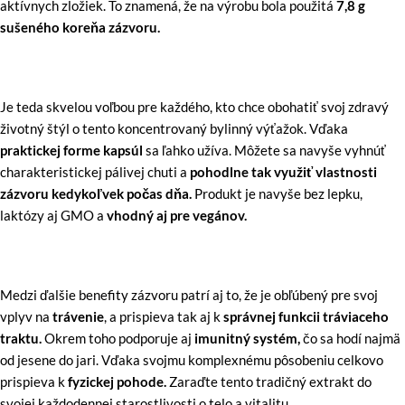
aktívnych zložiek. To znamená, že na výrobu bola použitá
7,8 g
sušeného koreňa zázvoru.
Je teda skvelou voľbou pre každého, kto chce obohatiť svoj zdravý
životný štýl o tento koncentrovaný bylinný výťažok. Vďaka
praktickej forme kapsúl
sa ľahko užíva. Môžete sa navyše vyhnúť
charakteristickej pálivej chuti a
pohodlne tak využiť vlastnosti
zázvoru kedykoľvek počas dňa.
Produkt je navyše bez lepku,
laktózy aj GMO a
vhodný aj pre vegánov.
Medzi ďalšie benefity zázvoru patrí aj to, že je obľúbený pre svoj
vplyv na
trávenie
, a prispieva tak aj k
správnej funkcii tráviaceho
traktu.
Okrem toho podporuje aj
imunitný systém,
čo sa hodí najmä
od jesene do jari. Vďaka svojmu komplexnému pôsobeniu celkovo
prispieva k
fyzickej pohode.
Zaraďte tento tradičný extrakt do
svojej každodennej starostlivosti o telo a vitalitu.