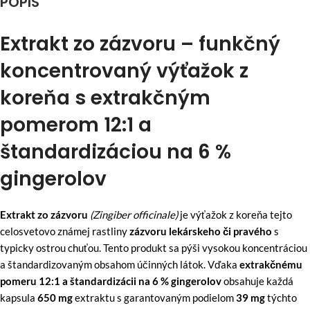
POPIS
Extrakt zo zázvoru – funkčný
koncentrovaný výťažok z
koreňa s extrakčným
pomerom 12:1 a
štandardizáciou na 6 %
gingerolov
Extrakt zo zázvoru
(Zingiber officinale)
je výťažok z koreňa tejto
celosvetovo známej rastliny
zázvoru lekárskeho či pravého
s
typicky ostrou chuťou. Tento produkt sa pýši vysokou koncentráciou
a štandardizovaným obsahom účinných látok. Vďaka
extrakčnému
pomeru 12:1 a štandardizácii na 6 % gingerolov
obsahuje každá
kapsula
650 mg
extraktu s garantovaným podielom
39 mg
týchto