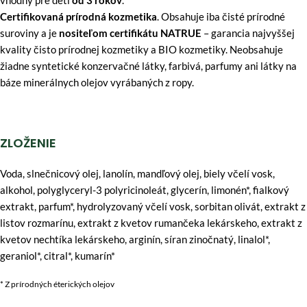
Certifikovaná prírodná kozmetika
. Obsahuje iba čisté prírodné
suroviny a je
nositeľom certifikátu NATRUE
– garancia najvyššej
kvality čisto prírodnej kozmetiky a BIO kozmetiky. Neobsahuje
žiadne syntetické konzervačné látky, farbivá, parfumy ani látky na
báze minerálnych olejov vyrábaných z ropy.
ZLOŽENIE
Voda, slnečnicový olej, lanolín, mandľový olej, biely včelí vosk,
alkohol, polyglyceryl-3 polyricinoleát, glycerín, limonén*, fialkový
extrakt, parfum*, hydrolyzovaný včelí vosk, sorbitan olivát, extrakt z
listov rozmarínu, extrakt z kvetov rumančeka lekárskeho, extrakt z
kvetov nechtíka lekárskeho, arginín, síran zinočnatý, linalol*,
geraniol*, citral*, kumarín*
* Z prírodných éterických olejov