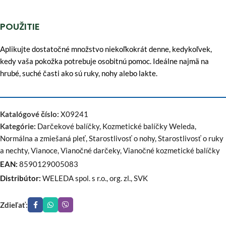
POUŽITIE
Aplikujte dostatočné množstvo niekoľkokrát denne, kedykoľvek,
kedy vaša pokožka potrebuje osobitnú pomoc. Ideálne najmä na
hrubé, suché časti ako sú ruky, nohy alebo lakte.
Katalógové číslo:
X09241
Kategórie:
Darčekové balíčky
,
Kozmetické balíčky Weleda
,
Normálna a zmiešaná pleť
,
Starostlivosť o nohy
,
Starostlivosť o ruky
a nechty
,
Vianoce
,
Vianočné darčeky
,
Vianočné kozmetické balíčky
EAN:
8590129005083
Distribútor:
WELEDA spol. s r.o., org. zl., SVK
Zdieľať: