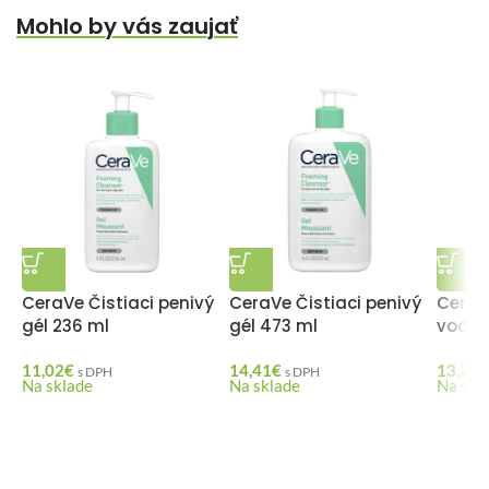
Mohlo by vás zaujať
CeraVe Čistiaci penivý
CeraVe Čistiaci penivý
CeraV
gél 236 ml
gél 473 ml
voda 
11,02
€
14,41
€
13,22
€
s DPH
s DPH
Na sklade
Na sklade
Na skl