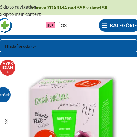
Skip to navigation
Doprava ZDARMA nad 55€ v rámci SR.
Skip to main content
KATEGÓRIE
EUR
CZK
VYPR
EDAN
É
arček