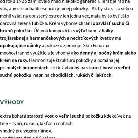
od roku 1926 zamilovalo hneď niekoľko generácií. Teraz je rad na
vás, aby ste odhalili esenciu jemnej pokožky. Ak by ste si so sebou
mohli vziať na opustený ostrov len jednu vec, mala by to byť táto
čarovná zelená tubička. Krém výborne
chráni obzvlášť suchú či
hrubú pokožku.
Účinná kompozícia
s výťažkami z fialky
trojfarebnej a harmančekových a nechtíkových kvetov
má
upokojujúce účinky
a pokožku zjemňuje. Skin Food má
mnohostranné využitie a je vhodný
ako denný aj nočný krém alebo
krém na ruky.
Harmonizuje štruktúru pokožky a pomáha jej
pri malých poraneniach
. Je tiež vhodný na
starostlivosť o veľmi
suchú pokožku, napr. na chodidlách, rukách či lakťoch.
VÝHODY
extra bohatá
starostlivosť o veľmi suchú pokožku
kdekoľvek na
tele – tvári, rukách, lakťoch i nohách,
vhodný pre
vegetariánov
,
vhodný pre deti
od 3 rokov
.