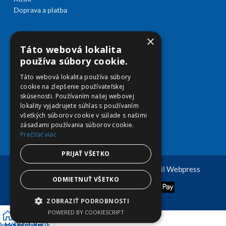
Doprava a platba
×
Táto webová lokalita
používa súbory cookie.
Táto webová lokalita používa súbory
cookie na zlepšenie používateľskej
skúsenosti. Používaním našej webovej
lokality vyjadrujete súhlas s používaním
všetkých súborov cookie v súlade s našimi
zásadami používania súborov cookie.
Prečítať viac
PRIJAŤ VŠETKO
© Copyright 2026 viplekaren.sk | Vytvoril
Webpress
ODMIETNUŤ VŠETKO
ZOBRAZIŤ PODROBNOSTI
POWERED BY COOKIESCRIPT
Domov
Môj účet
Obľúbené
Košík